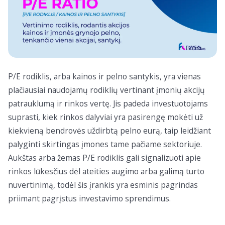
P/E rodiklis, arba kainos ir pelno santykis, yra vienas
plačiausiai naudojamų rodiklių vertinant įmonių akcijų
patrauklumą ir rinkos vertę. Jis padeda investuotojams
suprasti, kiek rinkos dalyviai yra pasirengę mokėti už
kiekvieną bendrovės uždirbtą pelno eurą, taip leidžiant
palyginti skirtingas įmones tame pačiame sektoriuje.
Aukštas arba žemas P/E rodiklis gali signalizuoti apie
rinkos lūkesčius dėl ateities augimo arba galimą turto
nuvertinimą, todėl šis įrankis yra esminis pagrindas
priimant pagrįstus investavimo sprendimus.