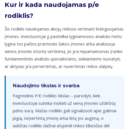
Kur ir kada naudojamas p/e
rodiklis?
Šis rodiklis naudojamas akcijų rinkose vertinant listinguojamas
įmones. Investuotojai jį pasitelkia lyginamosios analizės metu:
lygina tos pačios pramonės šakos įmones arba analizuoja
vienos įmonės istorinį vertinimą. Jis yra nepamainomas įrankis
fundamentinės analizės specialistams, siekiantiems nustatyti,
ar aktyvas yra pervertintas, ar nuvertintas rinkos dalyvių.
Naudojimo tikslas ir svarba
Pagrindinis P/E rodiklio tikslas – parodyti, kiek
investuotojai sutinka mokėti už vieną įmonės uždirbtą
pelno eurą. Mažas rodiklis gali signalizuoti apie galimai
pigią, neįvertintą įmonę arba lėtą jos augimą, o
aukštas rodiklis dažnai atspindi rinkos lūkesčius dėl