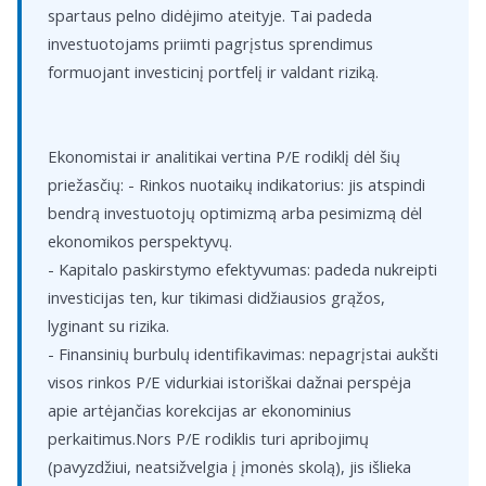
spartaus pelno didėjimo ateityje. Tai padeda
investuotojams priimti pagrįstus sprendimus
formuojant investicinį portfelį ir valdant riziką.
Ekonomistai ir analitikai vertina P/E rodiklį dėl šių
priežasčių: - Rinkos nuotaikų indikatorius: jis atspindi
bendrą investuotojų optimizmą arba pesimizmą dėl
ekonomikos perspektyvų.
- Kapitalo paskirstymo efektyvumas: padeda nukreipti
investicijas ten, kur tikimasi didžiausios grąžos,
lyginant su rizika.
- Finansinių burbulų identifikavimas: nepagrįstai aukšti
visos rinkos P/E vidurkiai istoriškai dažnai perspėja
apie artėjančias korekcijas ar ekonominius
perkaitimus.Nors P/E rodiklis turi apribojimų
(pavyzdžiui, neatsižvelgia į įmonės skolą), jis išlieka