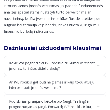
istorinis vienos įmonės vertinimas. Jis padeda fundamentinės
analizės specialistams nustatyti turto pervertinimą ar
nuvertinimą, leidžia įvertinti rinkos lūkesčius dėl ateities pelno
augimo bei tarnauja kaip bendrų rinkos nuotaikų ir galimų
finansinių burbulų indikatorius.
Dažniausiai užduodami klausimai
Kokie yra pagrindiniai P/E rodiklio trūkumai vertinant
+
įmones, turinčias didelių skolų?
Ar P/E rodiklis gali būti neigiamas ir kaip tokiu atveju
+
interpretuoti įmonės vertinimą?
Kuo skiriasi praėjusio laikotarpio (angl. Trailing) ir
+
prognozuojamas (angl. Forward) P/E rodiklis ir kurį