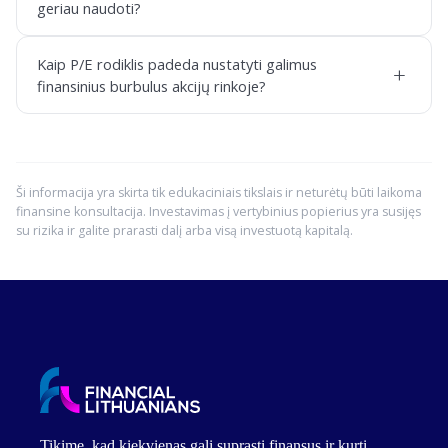
geriau naudoti?
Kaip P/E rodiklis padeda nustatyti galimus
+
finansinius burbulus akcijų rinkoje?
Ši informacija yra skirta tik edukaciniais tikslais ir neturėtų būti laikoma
finansine konsultacija. Investavimas į vertybinius popierius yra susijęs
su rizika ir galite prarasti dalį arba visą investuotą kapitalą.
Tikime, kad kiekvienas gali suprasti finansus ir kurti