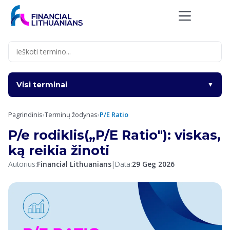
Skip
to
content
Visi terminai
▼
Pagrindinis
›
Terminų žodynas
›
P/E Ratio
P/e rodiklis(„P/E Ratio"): viskas,
ką reikia žinoti
Autorius:
Financial Lithuanians
|
Data:
29 Geg 2026