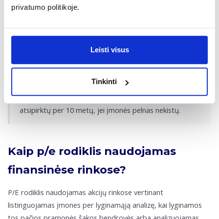
ateities pelnas (Forward P/E), kuris geriau atspindi rinkos
privatumo politikoje.
augimo potencialą.
Pavyzdys:
Leisti visus
Įmonės akcijos kaina rinkoje yra 50 EUR, o metinis
pelnas vienai akcijai (EPS) siekia 5 EUR. P/E rodiklis = 50
Tinkinti
EUR / 5 EUR = 10. Tai reiškia, kad investuotojai už 1
uždirbtą pelno eurą moka 10 eurų, o investicija
atsipirktų per 10 metų, jei įmonės pelnas nekistų.
Kaip p/e rodiklis naudojamas
finansinėse rinkose?
P/E rodiklis naudojamas akcijų rinkose vertinant
listinguojamas įmones per lyginamąją analizę, kai lyginamos
tos pačios pramonės šakos bendrovės arba analizuojamas