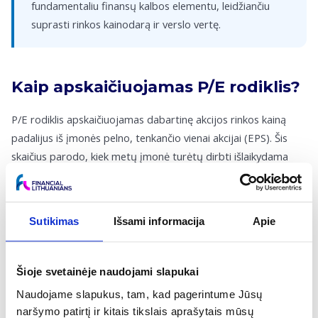
fundamentaliu finansų kalbos elementu, leidžiančiu
suprasti rinkos kainodarą ir verslo vertę.
Kaip apskaičiuojamas P/E rodiklis?
P/E rodiklis apskaičiuojamas dabartinę akcijos rinkos kainą
padalijus iš įmonės pelno, tenkančio vienai akcijai (EPS). Šis
skaičius parodo, kiek metų įmonė turėtų dirbti išlaikydama
esamą pelningumą, kad jos uždarbis padengtų investuotojo
sumokėtą kainą. Nors paprastai mažesnis rodiklis (pavyzdžiui,
žemiau 10–15) gali indikuoti nuvertintą turtą, o aukštas –
Sutikimas
Išsami informacija
Apie
brangias akcijas, interpretacija priklauso nuo sektoriaus:
technologijų bendrovės dažnai pasižymi itin aukštais P/E dėl
didelių ateities lūkesčių, o stabilūs pramonės milžinai – gerokai
Šioje svetainėje naudojami slapukai
žemesniais. Skaičiuojant svarbu įvertinti, ar naudojamas
Naudojame slapukus, tam, kad pagerintume Jūsų
praėjusių metų pelnas (Trailing P/E), ar prognozuojamas
naršymo patirtį ir kitais tikslais aprašytais mūsų