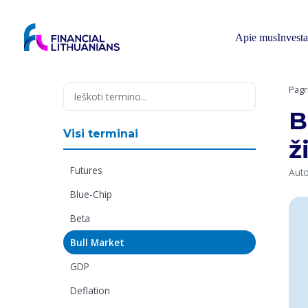
Skip
to
content
Apie mus
Invest
Pagr
B
Visi terminai
ž
Futures
Auto
Blue-Chip
Beta
Bull Market
GDP
Deflation