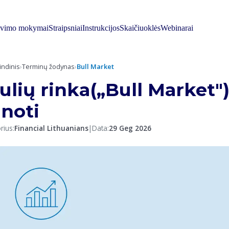
avimo mokymai
Straipsniai
Instrukcijos
Skaičiuoklės
Webinarai
indinis
›
Terminų žodynas
›
Bull Market
ulių rinka(„Bull Market"):
inoti
rius:
Financial Lithuanians
|
Data:
29 Geg 2026