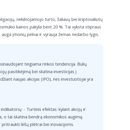
ligacijų, nekilnojamojo turto, žaliavų bei kriptovaliutų
uosmukio kainos pakyla bent 20 %. Tai vyksta stipraus
auga įmonių pelnai ir vyrauja žemas nedarbo lygis.
asinaudojant teigiama rinkos tendencija. Bulių
tojų pasitikėjimą bei skatina investicijas į
idžiant naujas akcijas (IPO), nes investuotojai yra
dikatorių: - Turtinis efektas: kylant akcijų ir
ja, o tai skatina bendrą ekonomikos augimą.
 pritraukti lėšų plėtrai bei inovacijoms.