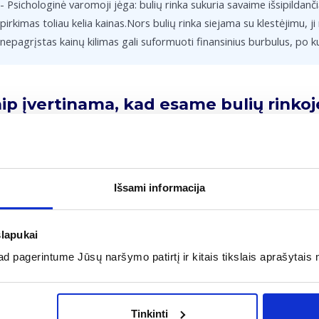
- Psichologinė varomoji jėga: bulių rinka sukuria savaime išsipilda
pirkimas toliau kelia kainas.Nors bulių rinka siejama su klestėjimu, j
nepagrįstas kainų kilimas gali suformuoti finansinius burbulus, po k
ip įvertinama, kad esame bulių rinkoj
ų rinka oficialiai pripažįstama tada, kai finansinio turto kainos pak
klis padeda atskirti trumpalaikius svyravimus nuo ilgalaikės teigiam
jantis BVP bei istoriškai žemas nedarbo lygis. Pasaulinėje praktikoje 
Išsami informacija
nozė, kur investuotojų optimizmas tiesiogiai skatina tolesnį kainų k
Pavyzdys:
slapukai
Nusipirkote akcijų už 1000 EUR. Prasidėjus bulių rinkai, jų vertė pa
 pagerintume Jūsų naršymo patirtį ir kitais tikslais aprašytais 
Pelnas (neįskaitant mokesčių): 1200 EUR - 1000 EUR = 200 EUR.
Tinkinti