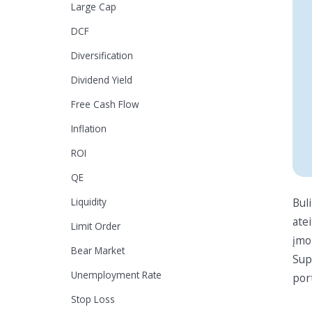
Large Cap
DCF
Diversification
Dividend Yield
Free Cash Flow
Inflation
ROI
QE
Liquidity
Bul
ate
Limit Order
įmon
Bear Market
Sup
Unemployment Rate
por
Stop Loss