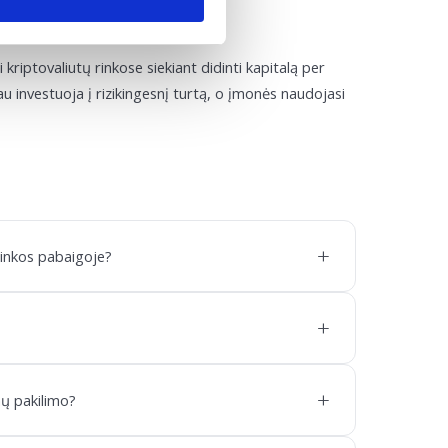
e rinkose?
 kriptovaliutų rinkose siekiant didinti kapitalą per
ąsiau investuoja į rizikingesnį turtą, o įmonės naudojasi
+
rinkos pabaigoje?
+
+
nų pakilimo?