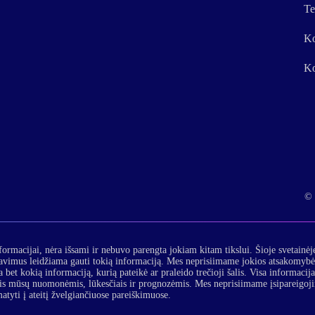
Te
Ko
Ko
© 
formacijai, nėra išsami ir nebuvo parengta jokiam kitam tikslui. Šioje svetainėj
lavimus leidžiama gauti tokią informaciją. Mes neprisiimame jokios atsakomybės
 bet kokią informaciją, kurią pateikė ar praleido trečioji šalis. Visa informacij
is mūsų nuomonėmis, lūkesčiais ir prognozėmis. Mes neprisiimame įsipareigojimo 
matyti į ateitį žvelgiančiuose pareiškimuose.