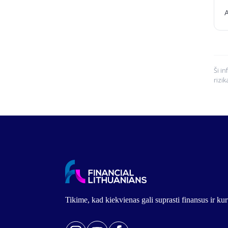
A
Ši in
rizik
Tikime, kad kiekvienas gali suprasti finansus ir k