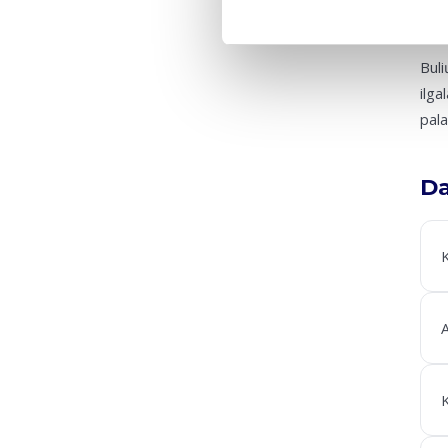
Ka
Buli
ilga
pala
Da
K
A
K