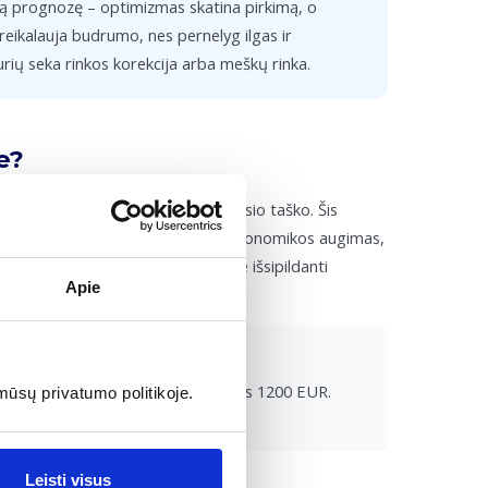
nčią prognozę – optimizmas skatina pirkimą, o
i reikalauja budrumo, nes pernelyg ilgas ir
urių seka rinkos korekcija arba meškų rinka.
e?
yla bent 20 % nuo paskutinio žemiausio taško. Šis
os tendencijos, kurią lydi stiprus ekonomikos augimas,
tokie ciklai vertinami kaip savaime išsipildanti
Apie
ilimą.
kyla 20 %, todėl akcijos dabar vertos 1200 EUR.
mūsų privatumo politikoje.
Leisti visus