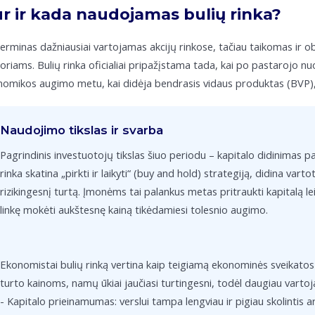
r ir kada naudojamas bulių rinka?
terminas dažniausiai vartojamas akcijų rinkose, tačiau taikomas ir ob
oriams. Bulių rinka oficialiai pripažįstama tada, kai po pastarojo n
omikos augimo metu, kai didėja bendrasis vidaus produktas (BVP), 
Naudojimo tikslas ir svarba
Pagrindinis investuotojų tikslas šiuo periodu – kapitalo didinimas p
rinka skatina „pirkti ir laikyti“ (buy and hold) strategiją, didina varto
rizikingesnį turtą. Įmonėms tai palankus metas pritraukti kapitalą le
linkę mokėti aukštesnę kainą tikėdamiesi tolesnio augimo.
Ekonomistai bulių rinką vertina kaip teigiamą ekonominės sveikatos in
turto kainoms, namų ūkiai jaučiasi turtingesni, todėl daugiau varto
- Kapitalo prieinamumas: verslui tampa lengviau ir pigiau skolintis ar