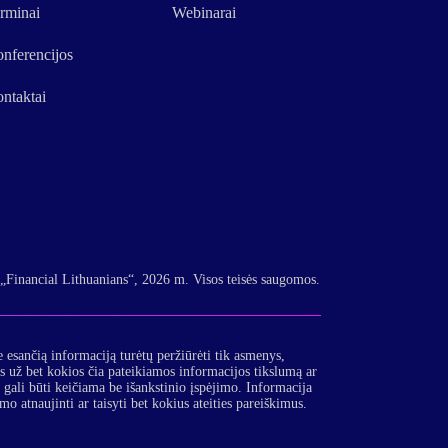
rminai
Webinarai
nferencijos
ntaktai
„Financial Lithuanians“, 2026 m. Visos teisės saugomos.
e esančią informaciją turėtų peržiūrėti tik asmenys,
 už bet kokios čia pateikiamos informacijos tikslumą ar
a gali būti keičiama be išankstinio įspėjimo. Informacija
atnaujinti ar taisyti bet kokius ateities pareiškimus.