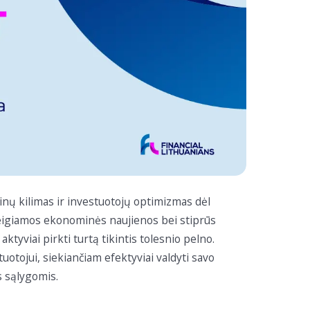
ainų kilimas ir investuotojų optimizmas dėl
o teigiamos ekonominės naujienos bei stiprūs
ktyviai pirkti turtą tikintis tolesnio pelno.
otojui, siekiančiam efektyviai valdyti savo
s sąlygomis.