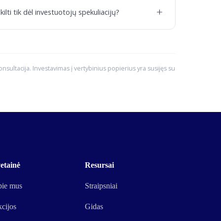
+
ilti tik dėl investuotojų spekuliacijų?
konsultacija. Investavimas į vertybinius popierius yra susijęs su
etainė
Resursai
ie mus
Straipsniai
cijos
Gidas