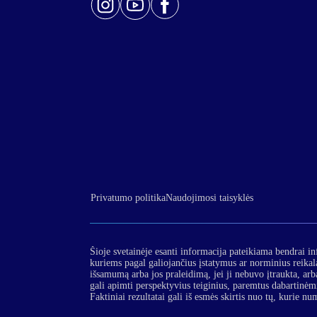
Privatumo politika
Naudojimosi taisyklės
Šioje svetainėje esanti informacija pateikiama bendrai in
kuriems pagal galiojančius įstatymus ar norminius reika
išsamumą arba jos praleidimą, jei ji nebuvo įtraukta, arba
gali apimti perspektyvius teiginius, paremtus dabartinėm
Faktiniai rezultatai gali iš esmės skirtis nuo tų, kurie nu