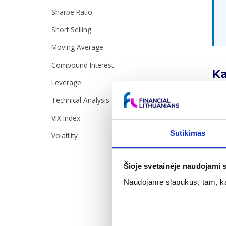
Sharpe Ratio
Short Selling
Moving Average
Compound Interest
Ka
Leverage
Buli
Technical Analysis
rodi
VIX Index
didė
Sutikimas
Volatility
prog
Šioje svetainėje naudojami 
Naudojame slapukus, tam, kad