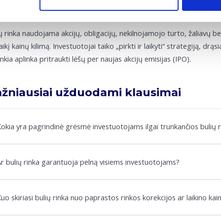
ip bulių rinka naudojamas finansinės
ų rinka naudojama akcijų, obligacijų, nekilnojamojo turto, žaliavų bei
laikį kainų kilimą. Investuotojai taiko „pirkti ir laikyti“ strategiją, dr
nkia aplinka pritraukti lėšų per naujas akcijų emisijas (IPO).
žniausiai užduodami klausimai
okia yra pagrindinė grėsmė investuotojams ilgai trunkančios bulių 
r bulių rinka garantuoja pelną visiems investuotojams?
uo skiriasi bulių rinka nuo paprastos rinkos korekcijos ar laikino kai