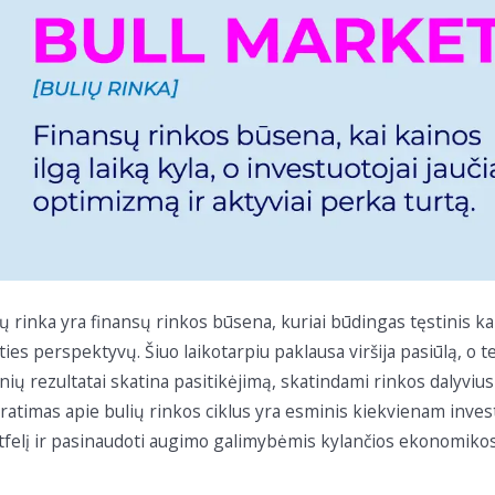
ių rinka yra finansų rinkos būsena, kuriai būdingas tęstinis k
ities perspektyvų. Šiuo laikotarpiu paklausa viršija pasiūlą, 
ių rezultatai skatina pasitikėjimą, skatindami rinkos dalyvius a
ratimas apie bulių rinkos ciklus yra esminis kiekvienam investu
tfelį ir pasinaudoti augimo galimybėmis kylančios ekonomiko