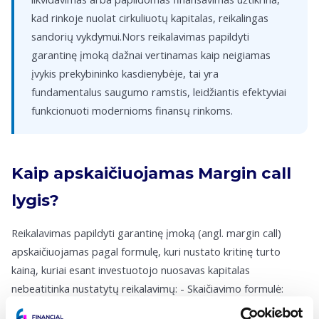
kad rinkoje nuolat cirkuliuotų kapitalas, reikalingas
sandorių vykdymui.Nors reikalavimas papildyti
garantinę įmoką dažnai vertinamas kaip neigiamas
įvykis prekybininko kasdienybėje, tai yra
fundamentalus saugumo ramstis, leidžiantis efektyviai
funkcionuoti modernioms finansų rinkoms.
Kaip apskaičiuojamas Margin call
lygis?
Reikalavimas papildyti garantinę įmoką (angl. margin call)
apskaičiuojamas pagal formulę, kuri nustato kritinę turto
kainą, kuriai esant investuotojo nuosavas kapitalas
nebeatitinka nustatytų reikalavimų: - Skaičiavimo formulė:
Margin call kaina = (Pirkimo kaina × (1 – Pradinė marža)) / (1 –