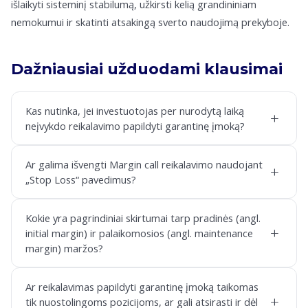
išlaikyti sisteminį stabilumą, užkirsti kelią grandininiam
nemokumui ir skatinti atsakingą sverto naudojimą prekyboje.
Dažniausiai užduodami klausimai
Kas nutinka, jei investuotojas per nurodytą laiką
+
neįvykdo reikalavimo papildyti garantinę įmoką?
Ar galima išvengti Margin call reikalavimo naudojant
+
„Stop Loss“ pavedimus?
Kokie yra pagrindiniai skirtumai tarp pradinės (angl.
+
initial margin) ir palaikomosios (angl. maintenance
margin) maržos?
Ar reikalavimas papildyti garantinę įmoką taikomas
+
tik nuostolingoms pozicijoms, ar gali atsirasti ir dėl