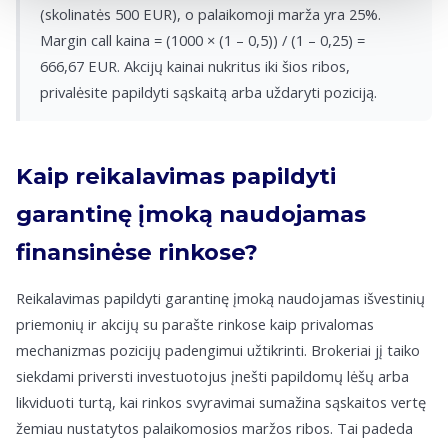
(skolinatės 500 EUR), o palaikomoji marža yra 25%.
Margin call kaina = (1000 × (1 – 0,5)) / (1 – 0,25) =
666,67 EUR. Akcijų kainai nukritus iki šios ribos,
privalėsite papildyti sąskaitą arba uždaryti poziciją.
Kaip reikalavimas papildyti
garantinę įmoką naudojamas
finansinėse rinkose?
Reikalavimas papildyti garantinę įmoką naudojamas išvestinių
priemonių ir akcijų su parašte rinkose kaip privalomas
mechanizmas pozicijų padengimui užtikrinti. Brokeriai jį taiko
siekdami priversti investuotojus įnešti papildomų lėšų arba
likviduoti turtą, kai rinkos svyravimai sumažina sąskaitos vertę
žemiau nustatytos palaikomosios maržos ribos. Tai padeda