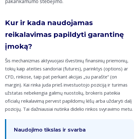
pakankamumo stebėjimo.
Kur ir kada naudojamas
reikalavimas papildyti garantinę
įmoką?
Šis mechanizmas aktyvuojasi išvestinių finansinių priemonių,
tokių kaip ateities sandoriai (futures), parinktys (options) ar
CFD, rinkose, taip pat perkant akcijas „su parašte“ (on
margin). Kai rinka juda prieš investuotojo poziciją ir turimas
užstatas nebekengia galimų nuostolių, brokeris pateikia
oficialų reikalavimą pervest papildomų lėšų arba uždaryti dalį
pozicijų. Tai dažniausiai nutinka didelio rinkos svyravimo metu.
Naudojimo tikslas ir svarba