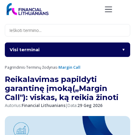
Skip
to
content
Visi terminai
▼
Pagrindinis
›
Terminų žodynas
›
Margin Call
Reikalavimas papildyti
garantinę įmoką(„Margin
Call"): viskas, ką reikia žinoti
Autorius:
Financial Lithuanians
|
Data:
29 Geg 2026