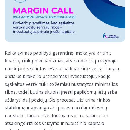
Reikalavimas papildyti garantinę įmoką yra kritinis
finansų rinkų mechanizmas, atsirandantis prekyboje
naudojant skolintas lėšas arba finansinį svertą. Tai yra
oficialus brokerio pranešimas investuotojui, kad jo
sąskaitos vertė nukrito žemiau nustatytos minimalios
ribos, todėl būtina skubiai įnešti papildomų lėšų arba
uždaryti dalį pozicijų. Šis procesas užtikrina rinkos
stabilumą ir apsaugo abi puses nuo dar didesnių
nuostolių, tačiau investuotojams jis reikalauja itin
atsakingo rizikos valdymo ir nuolatinio kapitalo