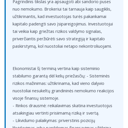
Pagrindinis tikslas yra apsaugoti abi sandorio puses
nuo nemokumo. Brokeriui tai tarnauja kaip saugiklis,
užtikrinantis, kad investuotojas turės pakankamai
kapitalo padengti savo įsipareigojimus. Investuotojui
tai veikia kaip griežtas rizikos valdymo signalas,
priverčiantis peržiūrėti savo strategiją ir kapitalo
paskirstymą, kol nuostoliai netapo nekontroliuojami.
Ekonomistai šį terminą vertina kaip sisteminio
stabilumo garantą dėl kelių priežasčių: - Sisteminės
rizikos mažinimas: užtikrinama, kad vieno dalyvio
nuostoliai nesukeltų grandininės nemokumo reakcijos
visoje finansų sistemoje.
- Rinkos drausmė: reikalavimas skatina investuotojus
atsakingiau vertinti prisiimamą riziką ir svertą.
- Likvidumo palaikymas: priverstinis pozicijų
likvidavimas arba papildomas finansavimas užtikrina,