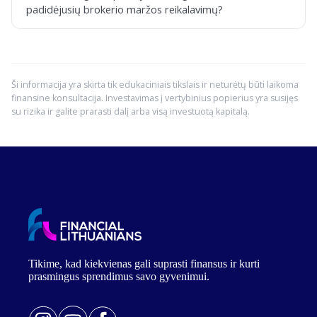
padidėjusių brokerio maržos reikalavimų?
Ši informacija yra skirta tik edukaciniais tikslais ir neturėtų būti laikoma
finansine konsultacija. Investavimas į vertybinius popierius yra susijęs
su rizika ir galite prarasti dalį arba visą investuotą kapitalą.
Tikime, kad kiekvienas gali suprasti finansus ir kurti
prasmingus sprendimus savo gyvenimui.