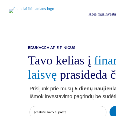
Skip
to
content
Apie mus
Invest
EDUKACIJA APIE PINIGUS
Tavo kelias į
fina
laisvę
prasideda č
Prisijunk prie mūsų
5 dienų naujienl
Išmok investavimo pagrindų be sudėt