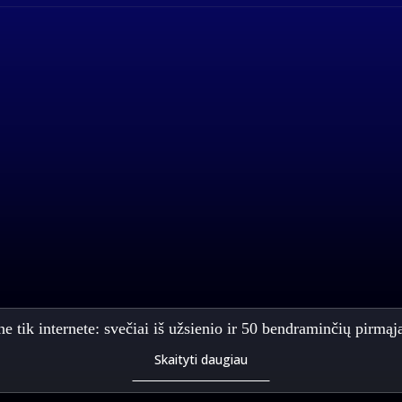
 ne tik internete: svečiai iš užsienio ir 50 bendraminčių pirm
Skaityti daugiau