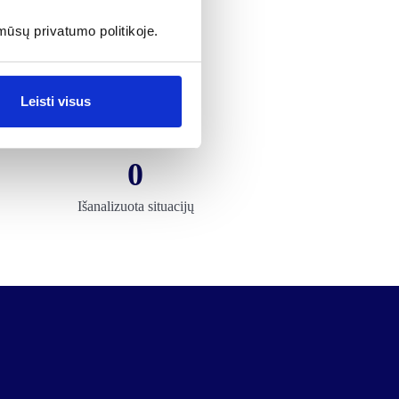
mūsų privatumo politikoje.
ai
Leisti visus
0
Išanalizuota situacijų