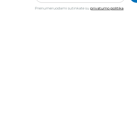
Prenumeruodami sutinkate su
privatumo politika
Ką gali nuveikti tavo pinigai?