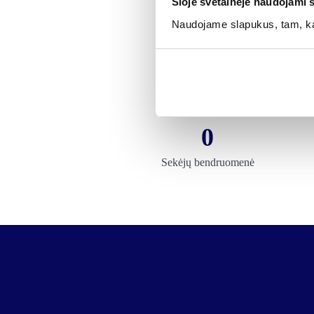
Šioje svetainėje naudojami 
Naudojame slapukus, tam, kad
M
0
Sekėjų bendruomenė