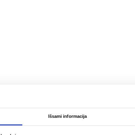
Ar turi skolų?
Ar turi finansinį tikslą?
Ar įdomu, ką daro kiti?
Noriu pradėti
Išsami informacija