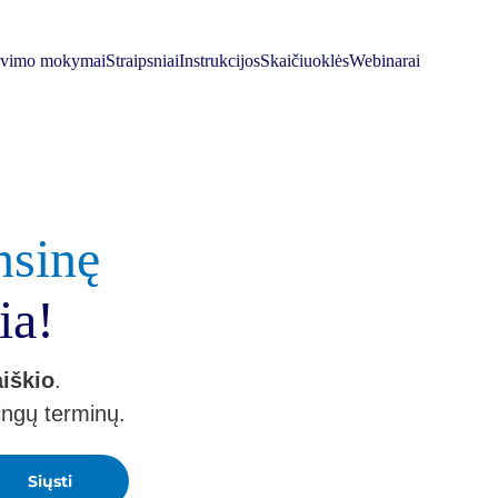
avimo mokymai
Straipsniai
Instrukcijos
Skaičiuoklės
Webinarai
nsinę
ia!
aiškio
.
ingų terminų.
Siųsti