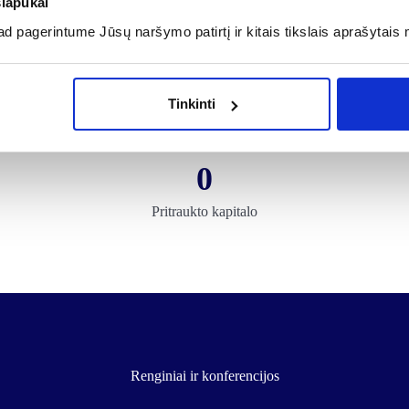
slapukai
 pagerintume Jūsų naršymo patirtį ir kitais tikslais aprašytais 
umis pasitiki tūkstanči
sėkmingų investuotojų
Tinkinti
0
Pritraukto kapitalo
Renginiai ir konferencijos