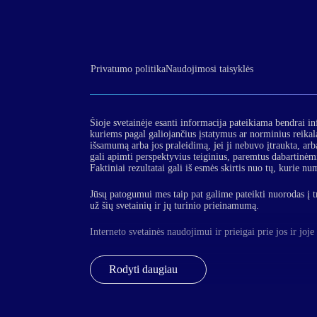
Privatumo politika
Naudojimosi taisyklės
Šioje svetainėje esanti informacija pateikiama bendrai in
kuriems pagal galiojančius įstatymus ar norminius reika
išsamumą arba jos praleidimą, jei ji nebuvo įtraukta, arba
gali apimti perspektyvius teiginius, paremtus dabartinėm
Faktiniai rezultatai gali iš esmės skirtis nuo tų, kurie nu
Jūsų patogumui mes taip pat galime pateikti nuorodas į t
už šių svetainių ir jų turinio prieinamumą.
Interneto svetainės naudojimui ir prieigai prie jos ir joj
Rodyti daugiau