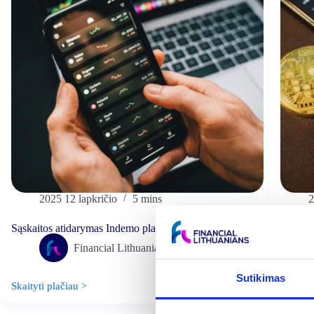
2025 12 lapkričio
5 mins
2
Sąskaitos atidarymas Indemo platformoje
Kaip at
Financial Lithuanians
12 Lap 2025
Sutikimas
Skaityti plačiau >
Skaityti
Sąskaitos
Kaip
atidarymas
atsidary