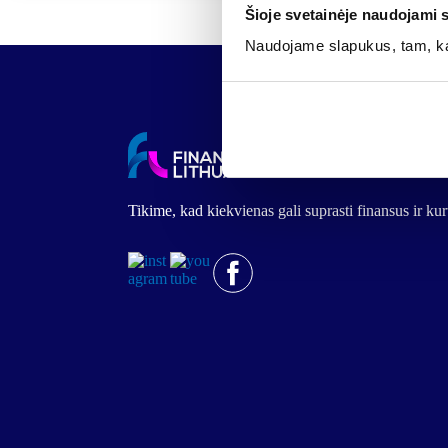
Indemo
VP
Šioje svetainėje naudojami 
platformoje
sąskaitą
Naudojame slapukus, tam, kad
Tikime, kad kiekvienas gali suprasti finansus ir k