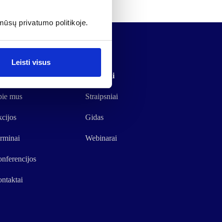
mūsų privatumo politikoje.
Leisti visus
etainė
Resursai
ie mus
Straipsniai
cijos
Gidas
rminai
Webinarai
nferencijos
ntaktai