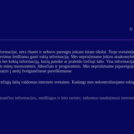
© 
formacijai, nėra išsami ir nebuvo parengta jokiam kitam tikslui. Šioje svetainėj
lavimus leidžiama gauti tokią informaciją. Mes neprisiimame jokios atsakomybės
 bet kokią informaciją, kurią pateikė ar praleido trečioji šalis. Visa informacij
is mūsų nuomonėmis, lūkesčiais ir prognozėmis. Mes neprisiimame įsipareigojimo 
matyti į ateitį žvelgiančiuose pareiškimuose.
rečiųjų šalių valdomas interneto svetaines. Kadangi mes nekontroliuojame tokių 
e esančios informacijos, medžiagos ir kito turinio, taikomos naudojimosi internet