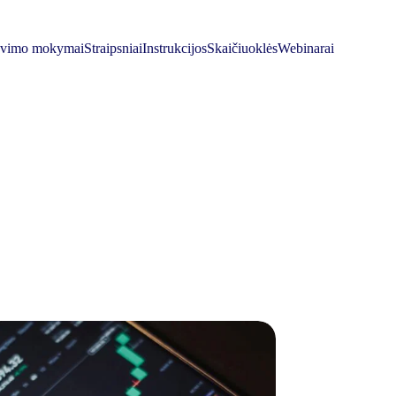
avimo mokymai
Straipsniai
Instrukcijos
Skaičiuoklės
Webinarai