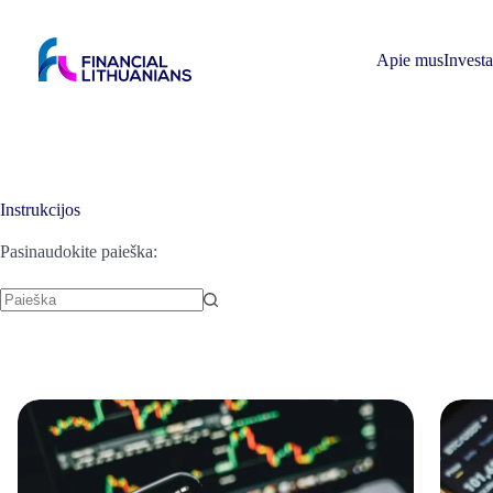
Skip
to
content
Apie mus
Invest
Instrukcijos
Pasinaudokite paieška: