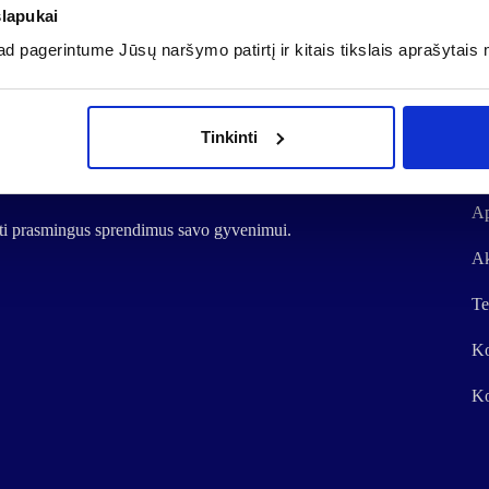
slapukai
 pagerintume Jūsų naršymo patirtį ir kitais tikslais aprašytais 
Tinkinti
Sv
Ap
urti prasmingus sprendimus savo gyvenimui.
Ak
Te
Ko
Ko