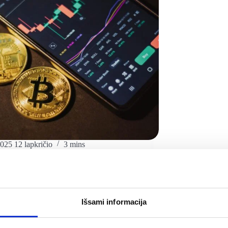
025 12 lapkričio
3 mins
sidaryti VP sąskaitą
Financial Lithuanians
12 Lap 2025
Išsami informacija
 plačiau >
ti