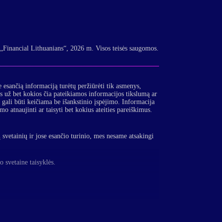
„Financial Lithuanians“, 2026 m. Visos teisės saugomos.
e esančią informaciją turėtų peržiūrėti tik asmenys,
 už bet kokios čia pateikiamos informacijos tikslumą ar
a gali būti keičiama be išankstinio įspėjimo. Informacija
atnaujinti ar taisyti bet kokius ateities pareiškimus.
svetainių ir jose esančio turinio, mes nesame atsakingi
o svetaine taisyklės.