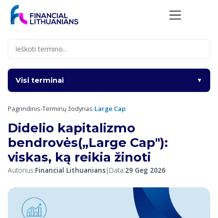
Skip
to
content
Visi terminai
▼
Pagrindinis
›
Terminų žodynas
›
Large Cap
Didelio kapitalizmo
bendrovės(„Large Cap"):
viskas, ką reikia žinoti
Autorius:
Financial Lithuanians
|
Data:
29 Geg 2026