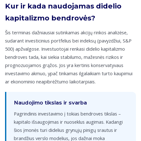
Kur ir kada naudojamas didelio
kapitalizmo bendrovės?
Šis terminas dažniausiai sutinkamas akcijų rinkos analizėse,
sudarant investicinius portfelius bei indeksų (pavyzdžiui, S&P
500) apžvalgose. Investuotojai renkasi didelio kapitalizmo
bendroves tada, kai siekia stabilumo, mažesnės rizikos ir
prognozuojamos grąžos. Jos yra kertinis konservatyvaus
investavimo akmuo, ypač tinkamas ilgalaikiam turto kaupimui
ar ekonominio neapibrėžtumo laikotarpiais.
Naudojimo tikslas ir svarba
Pagrindinis investavimo į tokias bendroves tikslas –
kapitalo išsaugojimas ir nuoseklus augimas. Kadangi
šios įmonės turi didelius grynųjų pinigų srautus ir
brandžius verslo modelius, jos dažnai moka