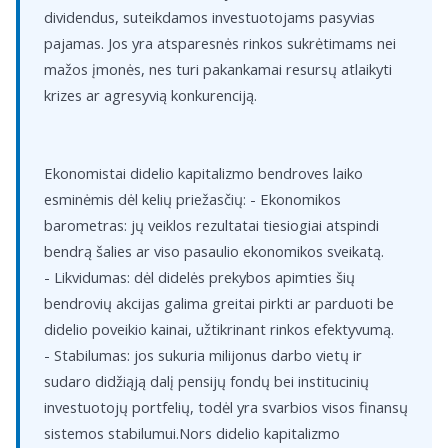
dividendus, suteikdamos investuotojams pasyvias
pajamas. Jos yra atsparesnės rinkos sukrėtimams nei
mažos įmonės, nes turi pakankamai resursų atlaikyti
krizes ar agresyvią konkurenciją.
Ekonomistai didelio kapitalizmo bendroves laiko
esminėmis dėl kelių priežasčių: - Ekonomikos
barometras: jų veiklos rezultatai tiesiogiai atspindi
bendrą šalies ar viso pasaulio ekonomikos sveikatą.
- Likvidumas: dėl didelės prekybos apimties šių
bendrovių akcijas galima greitai pirkti ar parduoti be
didelio poveikio kainai, užtikrinant rinkos efektyvumą.
- Stabilumas: jos sukuria milijonus darbo vietų ir
sudaro didžiąją dalį pensijų fondų bei institucinių
investuotojų portfelių, todėl yra svarbios visos finansų
sistemos stabilumui.Nors didelio kapitalizmo