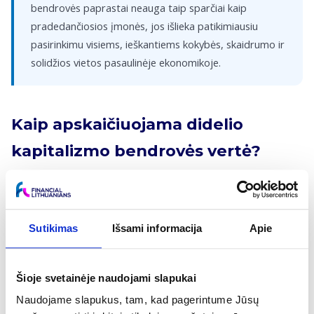
bendrovės paprastai neauga taip sparčiai kaip
pradedančiosios įmonės, jos išlieka patikimiausiu
pasirinkimu visiems, ieškantiems kokybės, skaidrumo ir
solidžios vietos pasaulinėje ekonomikoje.
Kaip apskaičiuojama didelio
kapitalizmo bendrovės vertė?
Didelio kapitalizmo bendrovės vertė, arba rinkos kapitalizacija,
apskaičiuojama padauginus dabartinę vienos akcijos rinkos
kainą iš bendro apyvartoje esančių akcijų skaičiaus. Šis rodiklis
Sutikimas
Išsami informacija
Apie
nuolat kinta sulig kiekvienu sandoriu biržoje, todėl jis
tiksliausiai atspindi momentinę viešai prekiaujamos įmonės
kainą, kurią nustato investuotojų lūkesčiai ir rinkos paklausa.
Šioje svetainėje naudojami slapukai
Nors ši formulė paprasta, ji yra pagrindinis kriterijus skirstant
Naudojame slapukus, tam, kad pagerintume Jūsų
įmones į rizikos grupes bei įtraukiant jas į prestižinius akcijų