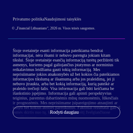
Privatumo politika
Naudojimosi taisyklės
© „Financial Lithuanians“, 2026 m. Visos teisės saugomos.
Šioje svetainėje esanti informacija pateikiama bendrai
informacijai, nėra išsami ir nebuvo parengta jokiam kitam
tikslui. Šioje svetainėje esančią informaciją turėtų peržiūrėti tik
asmenys, kuriems pagal galiojančius įstatymus ar norminius
reikalavimus leidžiama gauti tokią informaciją. Mes
neprisiimame jokios atsakomybės už bet kokios čia pateikiamos
informacijos tikslumą ar išsamumą arba jos praleidimą, jei ji
nebuvo įtraukta, arba bet kokią informaciją, kurią pateikė ar
praleido trečioji šalis. Visa informacija gali būti keičiama be
išankstinio įspėjimo. Informacija gali apimti perspektyvius
teiginius, paremtus dabartinėmis mūsų nuomonėmis, lūkesčiais
ir prognozėmis. Mes neprisiimame įsipareigojimo atnaujinti ar
taisyti bet kokius ateities pareiškimus. Faktiniai rezultatai gali iš
Rodyti daugiau
esmės skirtis nuo tų, kurie numatyti į ateitį žvelgiančiuose
pareiškimuose.
Jūsų patogumui mes taip pat galime pateikti nuorodas į trečiųjų
šalių valdomas interneto svetaines. Kadangi mes