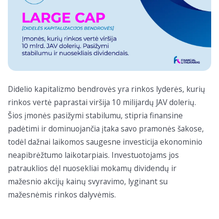
Didelio kapitalizmo bendrovės yra rinkos lyderės, kurių
rinkos vertė paprastai viršija 10 milijardų JAV dolerių.
Šios įmonės pasižymi stabilumu, stipria finansine
padėtimi ir dominuojančia įtaka savo pramonės šakose,
todėl dažnai laikomos saugesne investicija ekonominio
neapibrėžtumo laikotarpiais. Investuotojams jos
patrauklios dėl nuosekliai mokamų dividendų ir
mažesnio akcijų kainų svyravimo, lyginant su
mažesnėmis rinkos dalyvėmis.