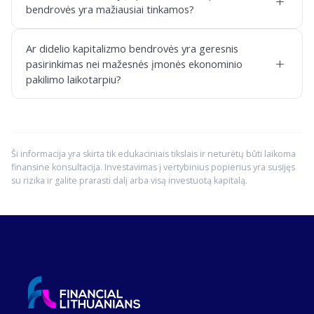
+
bendrovės yra mažiausiai tinkamos?
Ar didelio kapitalizmo bendrovės yra geresnis
+
pasirinkimas nei mažesnės įmonės ekonominio
pakilimo laikotarpiu?
Ši informacija yra skirta tik edukaciniais tikslais ir neturėtų būti laikoma
finansine konsultacija. Investavimas į vertybinius popierius yra susijęs
su rizika ir galite prarasti dalį arba visą investuotą kapitalą.