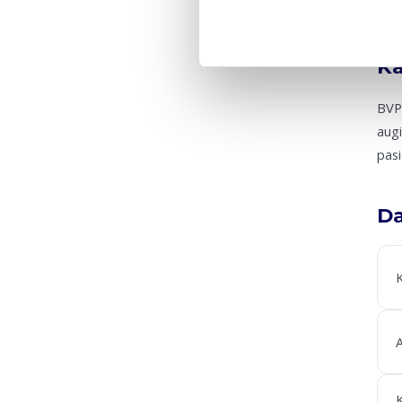
Ka
BVP 
augi
pasi
Da
K
A
K