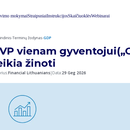
avimo mokymai
Straipsniai
Instrukcijos
Skaičiuoklės
Webinarai
indinis
›
Terminų žodynas
›
GDP
VP vienam gyventojui(„G
eikia žinoti
rius:
Financial Lithuanians
|
Data:
29 Geg 2026