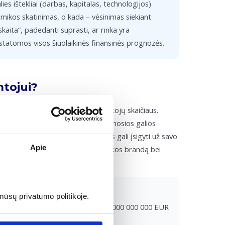
ies ištekliai (darbas, kapitalas, technologijos)
omikos skatinimas, o kada – vėsinimas siekiant
skaita“, padedanti suprasti, ar rinka yra
 statomos visos šiuolaikinės finansinės prognozės.
tojui?
lijant iš nuolatinių šalies gyventojų skaičiaus.
 dažnai naudojamas BVP pagal perkamosios galios
ekių bei paslaugų vidutinis pilietis gali įsigyti už savo
Apie
s produktyvumą, bet ir vartotojų rinkos brandą bei
mūsų privatumo politikoje.
ventojų. BVP vienam gyventojui: 50 000 000 000 EUR