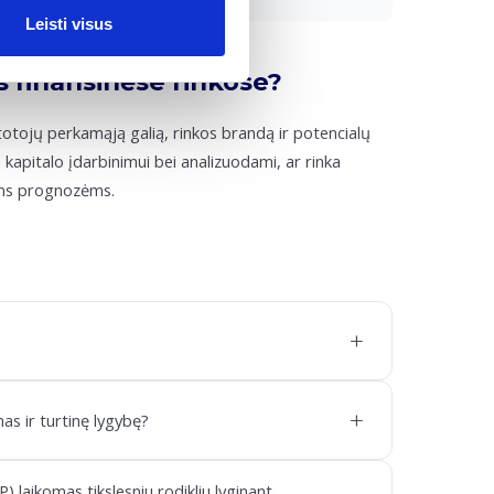
Leisti visus
 finansinėse rinkose?
otojų perkamąją galią, rinkos brandą ir potencialų
m kapitalo įdarbinimui bei analizuodami, ar rinka
nėms prognozėms.
+
+
as ir turtinę lygybę?
laikomas tikslesniu rodikliu lyginant