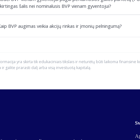
kirtingas šalis nei nominalusis BVP vienam gyventojui?
aip BVP augimas veikia akcijų rinkas ir įmonių pelningumą?
formacija yra skirta tik edukaciniais tikslais ir neturėtų būti laikoma finansine 
a ir galite prarasti dalį arba visą investuotą kapitalą.
Sv
Ap