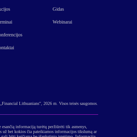
cijos
Gidas
rminai
Webinarai
nferencijos
ntaktai
„Financial Lithuanians“, 2026 m. Visos teisės saugomos.
e esančią informaciją turėtų peržiūrėti tik asmenys,
 už bet kokios čia pateikiamos informacijos tikslumą ar
a gali būti keičiama be išankstinio įspėjimo. Informacija