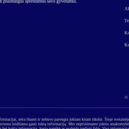
urti prasmingus sprendimus savo gyvenimui.
Ak
Te
Ko
Ko
© 
formacijai, nėra išsami ir nebuvo parengta jokiam kitam tikslui. Šioje svetainėj
lavimus leidžiama gauti tokią informaciją. Mes neprisiimame jokios atsakomybės
 bet kokią informaciją, kurią pateikė ar praleido trečioji šalis. Visa informacij