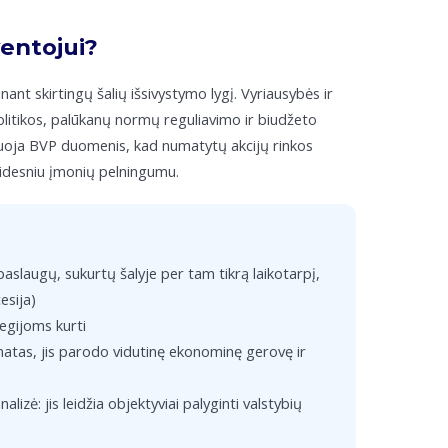
entojui?
nt skirtingų šalių išsivystymo lygį. Vyriausybės ir
olitikos, palūkanų normų reguliavimo ir biudžeto
lizuoja BVP duomenis, kad numatytų akcijų rinkos
idesniu įmonių pelningumu.
r paslaugų, sukurtų šalyje per tam tikrą laikotarpį,
esija)
tegijoms kurti
matas, jis parodo vidutinę ekonominę gerovę ir
izė: jis leidžia objektyviai palyginti valstybių