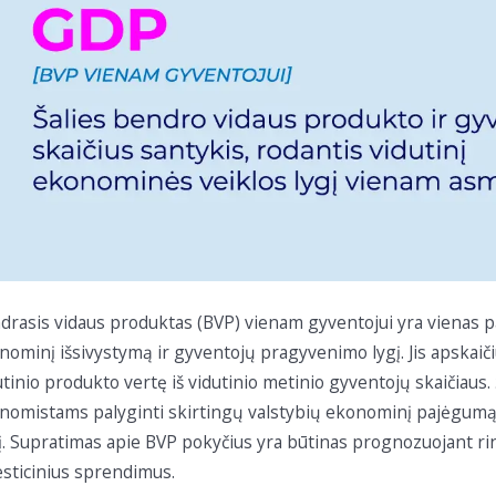
drasis vidaus produktas (BVP) vienam gyventojui yra vienas pagr
nominį išsivystymą ir gyventojų pragyvenimo lygį. Jis apskaič
utinio produkto vertę iš vidutinio metinio gyventojų skaičiaus.
nomistams palyginti skirtingų valstybių ekonominį pajėgumą b
į. Supratimas apie BVP pokyčius yra būtinas prognozuojant ri
esticinius sprendimus.