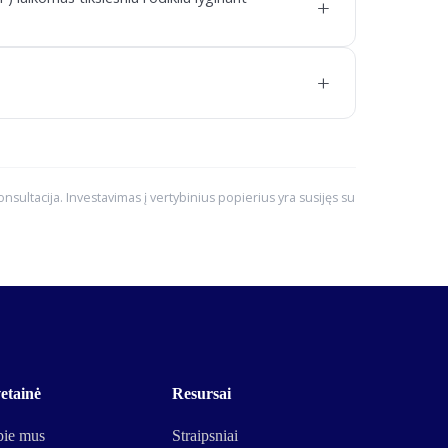
+
+
konsultacija. Investavimas į vertybinius popierius yra susijęs su
etainė
Resursai
ie mus
Straipsniai