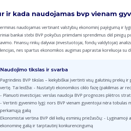
r ir kada naudojamas bvp vienam gyv
terminas naudojamas vertinant valstybių ekonominį pajėgumą ir lygina
riniai bankai stebi BVP pokyčius priimdami sprendimus dėl pinigų p
avimo. Finansų rinkų dalyviai (investuotojai, fondų valdytojai) ana
encijas, nes spartus ekonomikos augimas paprastai koreliuoja su d
Naudojimo tikslas ir svarba
Pagrindinis BVP tikslas – kiekybiškai įvertinti visų galutinių prekių i
vertę. Tai leidžia: - Nustatyti ekonomikos ciklo fazę (pakilimas ar rec
- Planuoti investicijas: verslas naudoja BVP prognozes plėtros stra
- Vertinti gyvenimo lygį: nors BVP vienam gyventojui nėra tobulas 
perkamąją galią
Ekonomistai vertina BVP dėl kelių esminių priežasčių: - Lyginamoji anal
ekonominę galią ir tarptautinį konkurencingumą