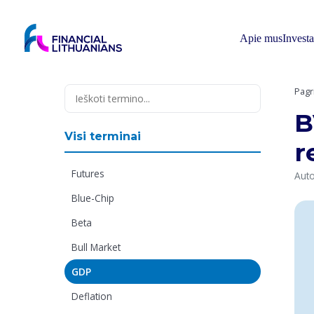
Skip
to
content
Apie mus
Invest
Pagr
B
Visi terminai
r
Futures
Auto
Blue-Chip
Beta
Bull Market
GDP
Deflation