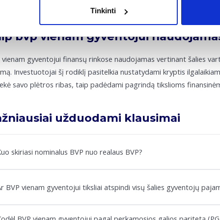
Tinkinti
ip bvp vienam gyventojui naudojamas
vienam gyventojui finansų rinkose naudojamas vertinant šalies vart
mą. Investuotojai šį rodiklį pasitelkia nustatydami kryptis ilgalaikia
ekė savo plėtros ribas, taip padėdami pagrindą tikslioms finansi
žniausiai užduodami klausimai
uo skiriasi nominalus BVP nuo realaus BVP?
r BVP vienam gyventojui tiksliai atspindi visų šalies gyventojų pajam
odėl BVP vienam gyventojui pagal perkamosios galios paritetą (PGP) 