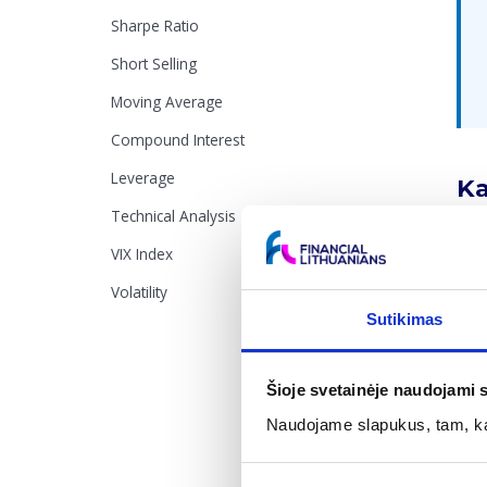
Sharpe Ratio
Short Selling
Moving Average
Compound Interest
Leverage
Ka
Technical Analysis
BVP 
VIX Index
Nori
Volatility
pari
Sutikimas
šali
aug
Šioje svetainėje naudojami 
Naudojame slapukus, tam, kad