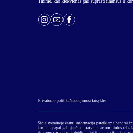
Tikime, kad kiekvienas gali suprasti finansus ir k
Privatumo politika
Naudojimosi taisyklės
Šioje svetainėje esanti informacija pateikiama bendrai in
kuriems pagal galiojančius įstatymus ar norminius reika
išsamumą arba jos praleidimą, jei ji nebuvo įtraukta, arba