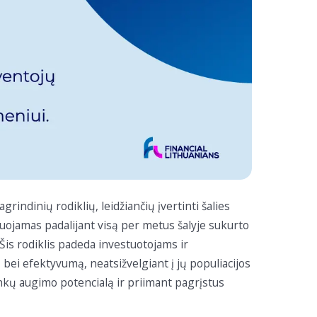
indinių rodiklių, leidžiančių įvertinti šalies
iuojamas padalijant visą per metus šalyje sukurto
 Šis rodiklis padeda investuotojams ir
ei efektyvumą, neatsižvelgiant į jų populiacijos
nkų augimo potencialą ir priimant pagrįstus