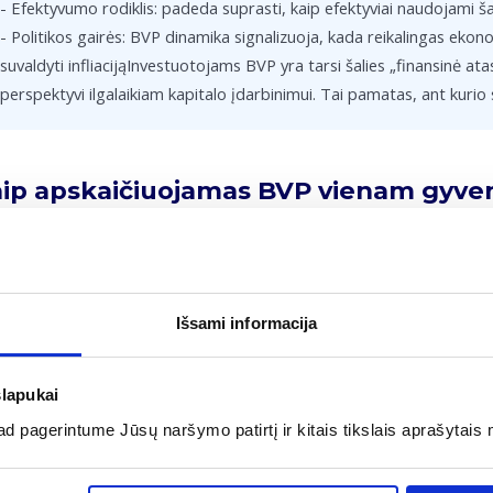
- Efektyvumo rodiklis: padeda suprasti, kaip efektyviai naudojami šal
- Politikos gairės: BVP dinamika signalizuoja, kada reikalingas ekon
suvaldyti infliacijąInvestuotojams BVP yra tarsi šalies „finansinė ata
perspektyvi ilgalaikiam kapitalo įdarbinimui. Tai pamatas, ant kurio
ip apskaičiuojamas BVP vienam gyven
vienam gyventojui apskaičiuojamas bendrą šalies nominalųjį BVP pada
nt tiksliau palyginti realų gyvenimo lygį tarp skirtingų valstybių,
tetą (PGP), kuris suvienodina kainų skirtumus ir parodo, kiek realių pr
Išsami informacija
es valiutą. Investuotojams šis rodiklis atskleidžia ne tik ekonomiko
imo lubas.
slapukai
Pavyzdys:
 pagerintume Jūsų naršymo patirtį ir kitais tikslais aprašytais 
Šalies nominalusis BVP yra 50 mlrd. EUR, o joje gyvena 2,8 mln. gy
/ 2 800 000 gyventojų ≈ 17 857 EUR.