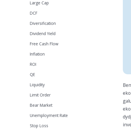
Large Cap
DCF
Diversification
Dividend Yield
Free Cash Flow
Inflation
ROI
QE
Liquidity
Ben
eko
Limit Order
gal
Bear Market
eko
Unemployment Rate
dyd
inv
Stop Loss