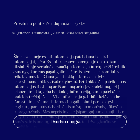
Privatumo politika
Naudojimosi taisyklės
© „Financial Lithuanians“, 2026 m. Visos teisės saugomos.
Šioje svetainėje esanti informacija pateikiama bendrai
informacijai, nėra išsami ir nebuvo parengta jokiam kitam
tikslui. Šioje svetainėje esančią informaciją turėtų peržiūrėti tik
asmenys, kuriems pagal galiojančius įstatymus ar norminius
reikalavimus leidžiama gauti tokią informaciją. Mes
neprisiimame jokios atsakomybės už bet kokios čia pateikiamos
informacijos tikslumą ar išsamumą arba jos praleidimą, jei ji
nebuvo įtraukta, arba bet kokią informaciją, kurią pateikė ar
praleido trečioji šalis. Visa informacija gali būti keičiama be
išankstinio įspėjimo. Informacija gali apimti perspektyvius
teiginius, paremtus dabartinėmis mūsų nuomonėmis, lūkesčiais
ir prognozėmis. Mes neprisiimame įsipareigojimo atnaujinti ar
taisyti bet kokius ateities pareiškimus. Faktiniai rezultatai gali iš
Rodyti daugiau
esmės skirtis nuo tų, kurie numatyti į ateitį žvelgiančiuose
pareiškimuose.
Jūsų patogumui mes taip pat galime pateikti nuorodas į trečiųjų