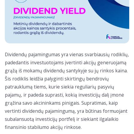
Dividendų pajamingumas yra vienas svarbiausių rodiklių,
padedantis investuotojams įvertinti akcijų generuojamą
grąžą iš mokamų dividendų santykyje su jų rinkos kaina.
Šis rodiklis leidžia palyginti skirtingų bendrovių
patrauklumą tiems, kurie siekia reguliarių pasyvių
pajamų, ir padeda suprasti, kokią investicijų dalį įmonė
grąžina savo akcininkams pinigais. Supratimas, kaip
vertinti dividendų pajamingumą, yra būtinas formuojant
subalansuotą investicijų portfelį ir siekiant ilgalaikio
finansinio stabilumo akcijų rinkose.