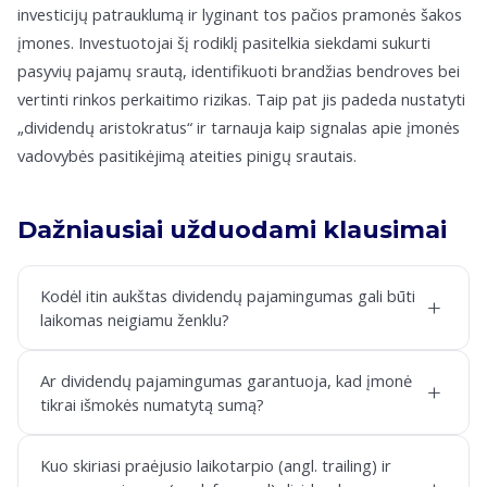
investicijų patrauklumą ir lyginant tos pačios pramonės šakos
įmones. Investuotojai šį rodiklį pasitelkia siekdami sukurti
pasyvių pajamų srautą, identifikuoti brandžias bendroves bei
vertinti rinkos perkaitimo rizikas. Taip pat jis padeda nustatyti
„dividendų aristokratus“ ir tarnauja kaip signalas apie įmonės
vadovybės pasitikėjimą ateities pinigų srautais.
Dažniausiai užduodami klausimai
Kodėl itin aukštas dividendų pajamingumas gali būti
+
laikomas neigiamu ženklu?
Ar dividendų pajamingumas garantuoja, kad įmonė
+
tikrai išmokės numatytą sumą?
Kuo skiriasi praėjusio laikotarpio (angl. trailing) ir