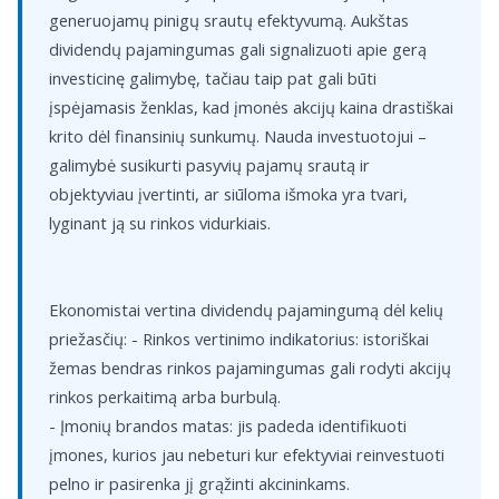
generuojamų pinigų srautų efektyvumą. Aukštas
dividendų pajamingumas gali signalizuoti apie gerą
investicinę galimybę, tačiau taip pat gali būti
įspėjamasis ženklas, kad įmonės akcijų kaina drastiškai
krito dėl finansinių sunkumų. Nauda investuotojui –
galimybė susikurti pasyvių pajamų srautą ir
objektyviau įvertinti, ar siūloma išmoka yra tvari,
lyginant ją su rinkos vidurkiais.
Ekonomistai vertina dividendų pajamingumą dėl kelių
priežasčių: - Rinkos vertinimo indikatorius: istoriškai
žemas bendras rinkos pajamingumas gali rodyti akcijų
rinkos perkaitimą arba burbulą.
- Įmonių brandos matas: jis padeda identifikuoti
įmones, kurios jau nebeturi kur efektyviai reinvestuoti
pelno ir pasirenka jį grąžinti akcininkams.