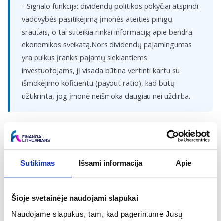
- Signalo funkcija: dividendų politikos pokyčiai atspindi
vadovybės pasitikėjimą įmonės ateities pinigų
srautais, o tai suteikia rinkai informaciją apie bendrą
ekonomikos sveikatą.Nors dividendų pajamingumas
yra puikus įrankis pajamų siekiantiems
investuotojams, jį visada būtina vertinti kartu su
išmokėjimo koficientu (payout ratio), kad būtų
užtikrinta, jog įmonė neišmoka daugiau nei uždirba.
Kaip apskaičiuojamas dividendų
pajamingumas?
Sutikimas
Išsami informacija
Apie
Dividendų pajamingumas apskaičiuojamas metinę dividendų
sumą, tenkančią vienai akcijai, padalijus iš dabartinės akcijos
Šioje svetainėje naudojami slapukai
rinkos kainos ir rezultatą padauginus iš 100 procentų. Svarbu
Naudojame slapukus, tam, kad pagerintume Jūsų
suprasti, kad šis rodiklis nuolat kinta kartu su akcijų biržos