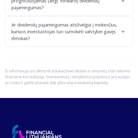
+
prognozuojamas (angl. forward) dividendų
pajamingumas?
Ar dividendų pajamingumas atsižvelgia į mokesčius,
+
kuriuos investuotojas turi sumokėti valstybei gavęs
išmokas?
Ši informacija yra skirta tik edukaciniais tikslais ir neturėtų būti laikoma
finansine konsultacija. Investavimas į vertybinius popierius yra susijęs
su rizika ir galite prarasti dalį arba visą investuotą kapitalą.