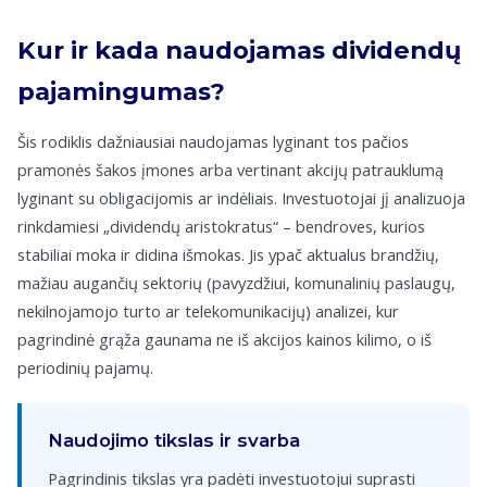
Kur ir kada naudojamas dividendų
pajamingumas?
Šis rodiklis dažniausiai naudojamas lyginant tos pačios
pramonės šakos įmones arba vertinant akcijų patrauklumą
lyginant su obligacijomis ar indėliais. Investuotojai jį analizuoja
rinkdamiesi „dividendų aristokratus“ – bendroves, kurios
stabiliai moka ir didina išmokas. Jis ypač aktualus brandžių,
mažiau augančių sektorių (pavyzdžiui, komunalinių paslaugų,
nekilnojamojo turto ar telekomunikacijų) analizei, kur
pagrindinė grąža gaunama ne iš akcijos kainos kilimo, o iš
periodinių pajamų.
Naudojimo tikslas ir svarba
Pagrindinis tikslas yra padėti investuotojui suprasti