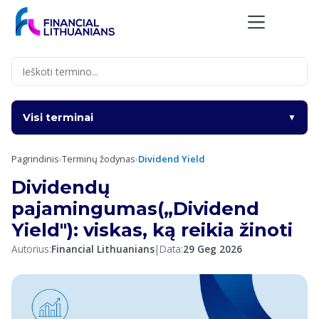
Skip
to
content
Visi terminai
▼
Pagrindinis
›
Terminų žodynas
›
Dividend Yield
Dividendų
pajamingumas(„Dividend
Yield"): viskas, ką reikia žinoti
Autorius:
Financial Lithuanians
|
Data:
29 Geg 2026