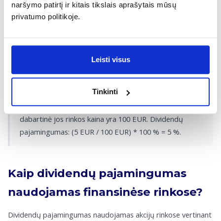
naršymo patirtį ir kitais tikslais aprašytais mūsų
svyravimais: kainai kylant, pajamingumas mažėja, o kainai
privatumo politikoje.
krentant – kyla, todėl itin aukštas procentas gali signalizuoti
ne tik apie dosnumą, bet ir apie rinkos baimes dėl įmonės
ateities. Skaičiuojant taip pat galima naudoti prognozuojamus
Leisti visus
būsimus dividendus, siekiant įvertinti būsimą investicijos grąžą.
Pavyzdys:
Tinkinti
Įmonė išmoka 5 EUR dividendų vienai akcijai, o
dabartinė jos rinkos kaina yra 100 EUR. Dividendų
pajamingumas: (5 EUR / 100 EUR) * 100 % = 5 %.
Kaip dividendų pajamingumas
naudojamas finansinėse rinkose?
Dividendų pajamingumas naudojamas akcijų rinkose vertinant