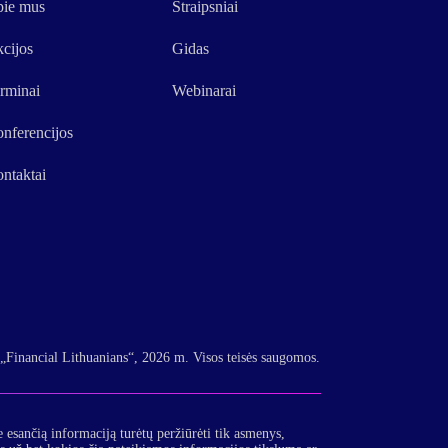
ie mus
Straipsniai
cijos
Gidas
rminai
Webinarai
nferencijos
ntaktai
„Financial Lithuanians“, 2026 m. Visos teisės saugomos.
e esančią informaciją turėtų peržiūrėti tik asmenys,