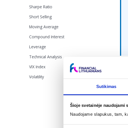
Sharpe Ratio
Short Selling
Moving Average
Compound Interest
Leverage
Technical Analysis
VIX Index
Ka
Volatility
Rink
Sutikimas
Svar
pasi
Šioje svetainėje naudojami 
Naudojame slapukus, tam, kad