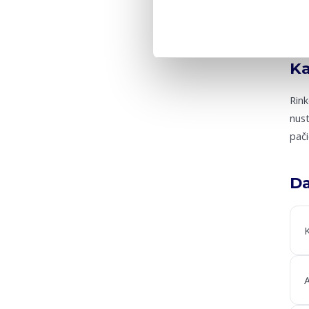
Ka
Rink
nust
pači
Da
K
A