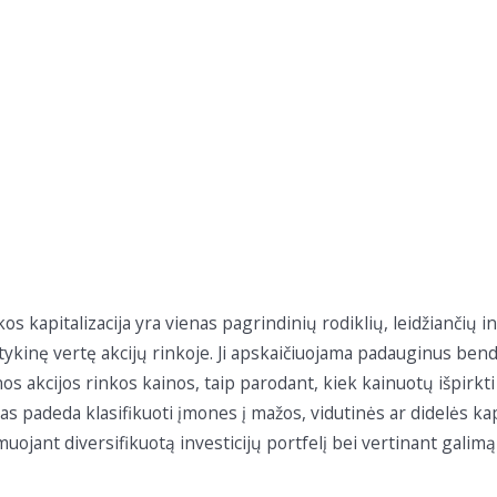
os kapitalizacija yra vienas pagrindinių rodiklių, leidžiančių i
tykinę vertę akcijų rinkoje. Ji apskaičiuojama padauginus bendr
nos akcijos rinkos kainos, taip parodant, kiek kainuotų išpirk
as padeda klasifikuoti įmones į mažos, vidutinės ar didelės kapi
uojant diversifikuotą investicijų portfelį bei vertinant galimą 