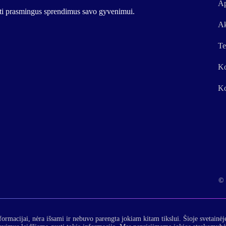
Ap
urti prasmingus sprendimus savo gyvenimui.
Ak
Te
Ko
Ko
© 
formacijai, nėra išsami ir nebuvo parengta jokiam kitam tikslui. Šioje svetainėj