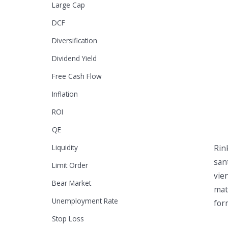
Large Cap
DCF
Diversification
Dividend Yield
Free Cash Flow
Inflation
ROI
QE
Liquidity
Rink
san
Limit Order
vie
Bear Market
mat
Unemployment Rate
form
Stop Loss