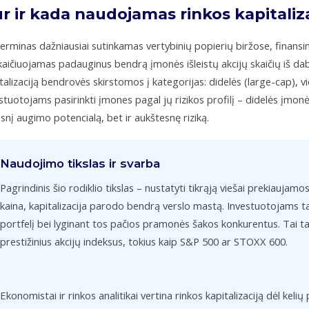
r ir kada naudojamas rinkos kapitaliz
terminas dažniausiai sutinkamas vertybinių popierių biržose, finansinė
aičiuojamas padauginus bendrą įmonės išleistų akcijų skaičių iš daba
talizaciją bendrovės skirstomos į kategorijas: didelės (large-cap), 
stuotojams pasirinkti įmones pagal jų rizikos profilį – didelės įmo
snį augimo potencialą, bet ir aukštesnę riziką.
Naudojimo tikslas ir svarba
Pagrindinis šio rodiklio tikslas – nustatyti tikrąją viešai prekiaujamo
kaina, kapitalizacija parodo bendrą verslo mastą. Investuotojams ta
portfelį bei lyginant tos pačios pramonės šakos konkurentus. Tai tai
prestižinius akcijų indeksus, tokius kaip S&P 500 ar STOXX 600.
Ekonomistai ir rinkos analitikai vertina rinkos kapitalizaciją dėl keli