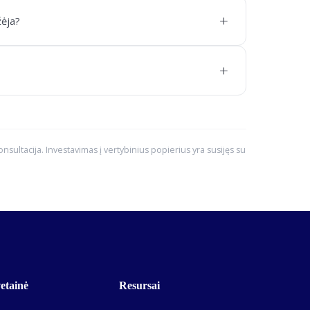
+
žėja?
+
konsultacija. Investavimas į vertybinius popierius yra susijęs su
etainė
Resursai