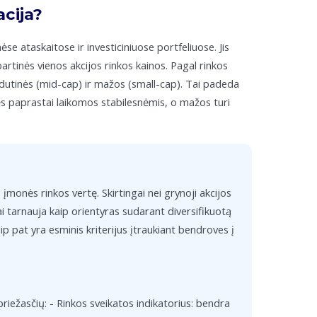
acija?
se ataskaitose ir investiciniuose portfeliuose. Jis
rtinės vienos akcijos rinkos kainos. Pagal rinkos
vidutinės (mid-cap) ir mažos (small-cap). Tai padeda
nės paprastai laikomos stabilesnėmis, o mažos turi
s įmonės rinkos vertę. Skirtingai nei grynoji akcijos
i tarnauja kaip orientyras sudarant diversifikuotą
p pat yra esminis kriterijus įtraukiant bendroves į
ų priežasčių: - Rinkos sveikatos indikatorius: bendra