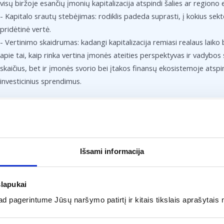
visų biržoje esančių įmonių kapitalizacija atspindi šalies ar region
- Kapitalo srautų stebėjimas: rodiklis padeda suprasti, į kokius sekto
pridėtinė vertė.
- Vertinimo skaidrumas: kadangi kapitalizacija remiasi realaus laiko b
apie tai, kaip rinka vertina įmonės ateities perspektyvas ir vadybos 
skaičius, bet ir įmonės svorio bei įtakos finansų ekosistemoje ats
investicinius sprendimus.
ip apskaičiuojama rinkos kapitalizacij
os kapitalizacija apskaičiuojama bendrą įmonės išleistų akcijų kiekį 
Išsami informacija
bu suprasti, kad ši vertė nuolat kinta sulig kiekvienu sandoriu rinkoje
tikėjimą įmonės ateitimi ir jos realų svorį lyginant su kitais rinkos dal
slapukai
 pagerintume Jūsų naršymo patirtį ir kitais tikslais aprašytais 
Pavyzdys:
Įmonė yra išleidusi 1 000 000 akcijų, o dabartinė vienos akcijos kaina 