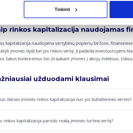
000 x 50 EUR = 50 000 000 EUR.
Tinkinti
ip rinkos kapitalizacija naudojamas f
os kapitalizacija naudojama vertybinių popierių biržose, finansinėse 
atyti įmonės dydį bei jos rinkos vertę. Ji padeda investuotojams klas
os šakos konkurentus bei įtraukiant įmones į akcijų indeksus, toki
žniausiai užduodami klausimai
uo skiriasi įmonės rinkos kapitalizacija nuo jos buhalterinės vertės?
r rinkos kapitalizacija parodo realią įmonės turtinę vertę?