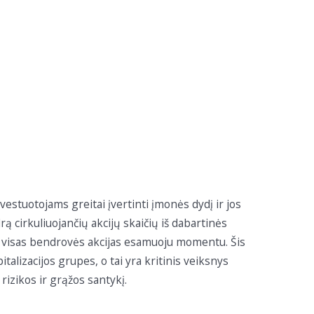
nvestuotojams greitai įvertinti įmonės dydį ir jos
ą cirkuliuojančių akcijų skaičių iš dabartinės
ti visas bendrovės akcijas esamuoju momentu. Šis
talizacijos grupes, o tai yra kritinis veiksnys
rizikos ir grąžos santykį.