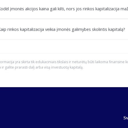
odėl įmonės akcijos kaina gali kilti, nors jos rinkos kapitalizacija ma
aip rinkos kapitalizacija veikia įmonės galimybes skolintis kapitalą?
formacija yra skirta tik edukaciniais tikslais ir neturėtų būti laikoma finansine 
a ir galite prarasti dalį arba visą investuotą kapitalą.
Sv