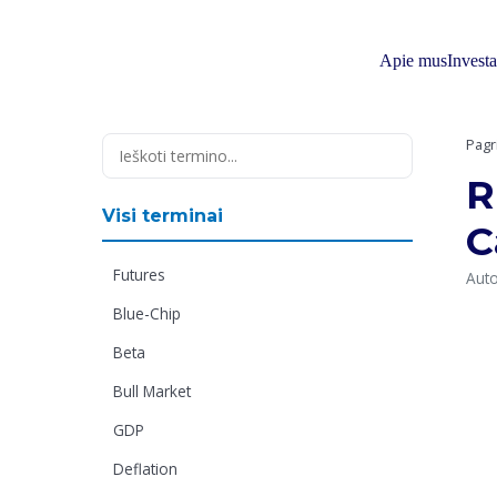
Skip
to
content
Apie mus
Invest
Pagr
R
Visi terminai
C
Futures
Auto
Blue-Chip
Beta
Bull Market
GDP
Deflation