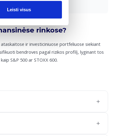
Leisti visus
inansinėse rinkose?
ataskaitose ir investiciniuose portfeliuose siekiant
ifikuoti bendroves pagal rizikos profilį, lyginant tos
us kaip S&P 500 ar STOXX 600.
+
+