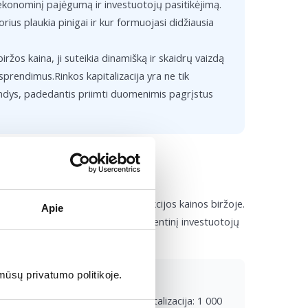
o ekonominį pajėgumą ir investuotojų pasitikėjimą.
rius plaukia pinigai ir kur formuojasi didžiausia
iržos kaina, ji suteikia dinamišką ir skaidrų vaizdą
sprendimus.Rinkos kapitalizacija yra ne tik
pindys, padedantis priimti duomenimis pagrįstus
a?
padauginus iš dabartinės vienos akcijos kainos biržoje.
Apie
, todėl ji tiksliausiai atspindi momentinį investuotojų
yviais.
mūsų privatumo politikoje.
biržoje siekia 50 EUR. Rinkos kapitalizacija: 1 000