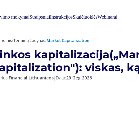
avimo mokymai
Straipsniai
Instrukcijos
Skaičiuoklės
Webinarai
indinis
›
Terminų žodynas
›
Market Capitalization
inkos kapitalizacija(„Ma
apitalization"): viskas, ką
rius:
Financial Lithuanians
|
Data:
29 Geg 2026