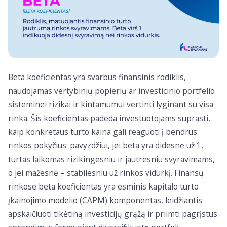
Beta koeficientas yra svarbus finansinis rodiklis,
naudojamas vertybinių popierių ar investicinio portfelio
sisteminei rizikai ir kintamumui vertinti lyginant su visa
rinka. Šis koeficientas padeda investuotojams suprasti,
kaip konkretaus turto kaina gali reaguoti į bendrus
rinkos pokyčius: pavyzdžiui, jei beta yra didesnė už 1,
turtas laikomas rizikingesniu ir jautresniu svyravimams,
o jei mažesnė – stabilesniu už rinkos vidurkį. Finansų
rinkose beta koeficientas yra esminis kapitalo turto
įkainojimo modelio (CAPM) komponentas, leidžiantis
apskaičiuoti tikėtiną investicijų grąžą ir priimti pagrįstus