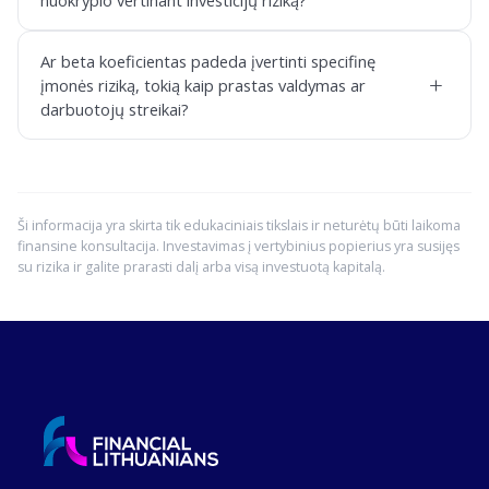
nuokrypio vertinant investicijų riziką?
Ar beta koeficientas padeda įvertinti specifinę
+
įmonės riziką, tokią kaip prastas valdymas ar
darbuotojų streikai?
Ši informacija yra skirta tik edukaciniais tikslais ir neturėtų būti laikoma
finansine konsultacija. Investavimas į vertybinius popierius yra susijęs
su rizika ir galite prarasti dalį arba visą investuotą kapitalą.