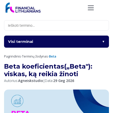
Skip
to
content
Visi terminai
▼
Pagrindinis
›
Terminų žodynas
›
Beta
Beta koeficientas(„Beta"):
viskas, ką reikia žinoti
Autorius:
Agneiskstudio
|
Data:
29 Geg 2026