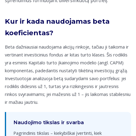
sprendimus formuojant diversifikuotą portfelį.
Kur ir kada naudojamas beta
koeficientas?
Beta dažniausiai naudojama akcijų rinkoje, tačiau ji taikoma ir
vertinant investicinius fondus ar kitas turto klases. Šis rodiklis
yra esminis Kapitalo turto įkainojimo modelio (angl. CAPM)
komponentas, padedantis nustatyti tikėtiną investicijų grąžą.
Investuotojai analizuoja betą sudarydami savo portfelius: jei
rodiklis didesnis už 1, turtas yra rizikingesnis ir jautresnis
rinkos svyravimams; jei mažesnis už 1 – jis laikomas stabilesniu
ir mažiau jautriu.
Naudojimo tikslas ir svarba
Pagrindinis tikslas – kiekybiškai įvertinti, kiek