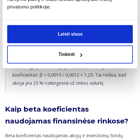
duomenų, paprastai apimančių 36–60 mėnesių laikotarpį.
privatumo politikoje.
Vertinant visą investicinį portfelį, jo beta nustatoma
apskaičiuojant kiekvienos turimos akcijos betos ir jos svorio
portfelyje sandaugų sumą.
Leisti visus
Pavyzdys:
Tinkinti
Jei akcijos grąžos ir rinkos grąžos kovariacija yra 0,0015,
o rinkos grąžos variacija yra 0,0012, tai akcijos beta
koeficientas: β = 0,0015 / 0,0012 = 1,25. Tai reiškia, kad
akcija yra 25 % rizikingesnė už rinkos vidurkį.
Kaip beta koeficientas
naudojamas finansinėse rinkose?
Beta koeficientas naudojamas akcijų ir investicinių fondų