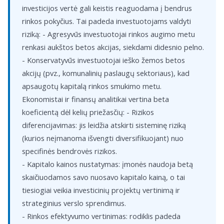
investicijos vertė gali keistis reaguodama į bendrus
rinkos pokyčius. Tai padeda investuotojams valdyti
riziką: - Agresyvūs investuotojai rinkos augimo metu
renkasi aukštos betos akcijas, siekdami didesnio pelno.
- Konservatyvūs investuotojai ieško žemos betos
akcijų (pvz., komunalinių paslaugų sektoriaus), kad
apsaugotų kapitalą rinkos smukimo metu.
Ekonomistai ir finansų analitikai vertina beta
koeficientą dėl kelių priežasčių: - Rizikos
diferencijavimas: jis leidžia atskirti sisteminę riziką
(kurios neįmanoma išvengti diversifikuojant) nuo
specifinės bendrovės rizikos.
- Kapitalo kainos nustatymas: įmonės naudoja betą
skaičiuodamos savo nuosavo kapitalo kainą, o tai
tiesiogiai veikia investicinių projektų vertinimą ir
strateginius verslo sprendimus.
- Rinkos efektyvumo vertinimas: rodiklis padeda