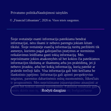
Privatumo politika
Naudojimosi taisyklės
© „Financial Lithuanians“, 2026 m. Visos teisės saugomos.
Šioje svetainėje esanti informacija pateikiama bendrai
informacijai, nėra išsami ir nebuvo parengta jokiam kitam
tikslui. Šioje svetainėje esančią informaciją turėtų peržiūrėti tik
asmenys, kuriems pagal galiojančius įstatymus ar norminius
reikalavimus leidžiama gauti tokią informaciją. Mes
neprisiimame jokios atsakomybės už bet kokios čia pateikiamos
informacijos tikslumą ar išsamumą arba jos praleidimą, jei ji
nebuvo įtraukta, arba bet kokią informaciją, kurią pateikė ar
praleido trečioji šalis. Visa informacija gali būti keičiama be
išankstinio įspėjimo. Informacija gali apimti perspektyvius
teiginius, paremtus dabartinėmis mūsų nuomonėmis, lūkesčiais
ir prognozėmis. Mes neprisiimame įsipareigojimo atnaujinti ar
taisyti bet kokius ateities pareiškimus. Faktiniai rezultatai gali iš
Rodyti daugiau
esmės skirtis nuo tų, kurie numatyti į ateitį žvelgiančiuose
pareiškimuose.
Jūsų patogumui mes taip pat galime pateikti nuorodas į trečiųjų
šalių valdomas interneto svetaines. Kadangi mes