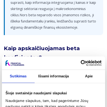
suprasti, kaip informacija integruojama į kainas ir kaip
skirtingi sektoriai reaguoja į makroekonominius
ciklus.Nors beta neparodo visos įmanomos rizikos, ji
išlieka fundamentaliu įrankiu, leidžiančiu suprasti turto
elgseną dinamiškoje finansų ekosistemoje.
Kaip apskaičiuojamas beta
koeficientas?
Beta koeficientas apskaičiuojamas padalijant vertybinio
popieriaus ir rinkos grąžos kovariaciją iš rinkos grąžos
Sutikimas
Išsami informacija
Apie
variacijos. Matematiškai tai išreiškiama formule β = Cov(Ra,
Rm) / Var(Rm), kur Ra yra konkretaus turto grąža, o Rm –
rinkos (dažniausiai indekso, pvz., S&P 500) grąža. Praktikoje
Šioje svetainėje naudojami slapukai
analitikai dažnai naudoja „Slope“ funkciją skaičiuoklėse, kuri
Naudojame slapukus, tam, kad pagerintume Jūsų
nustato regresijos linijos nuolydį tarp akcijos ir rinkos istorinių
naršymo patirtį ir kitais tikslais aprašytais mūsų