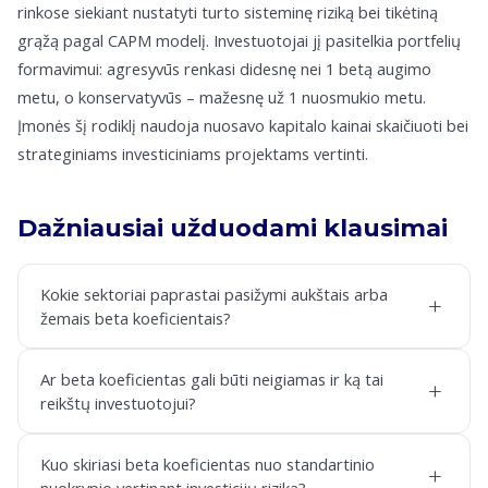
rinkose siekiant nustatyti turto sisteminę riziką bei tikėtiną
grąžą pagal CAPM modelį. Investuotojai jį pasitelkia portfelių
formavimui: agresyvūs renkasi didesnę nei 1 betą augimo
metu, o konservatyvūs – mažesnę už 1 nuosmukio metu.
Įmonės šį rodiklį naudoja nuosavo kapitalo kainai skaičiuoti bei
strateginiams investiciniams projektams vertinti.
Dažniausiai užduodami klausimai
Kokie sektoriai paprastai pasižymi aukštais arba
+
žemais beta koeficientais?
Ar beta koeficientas gali būti neigiamas ir ką tai
+
reikštų investuotojui?
Kuo skiriasi beta koeficientas nuo standartinio
+