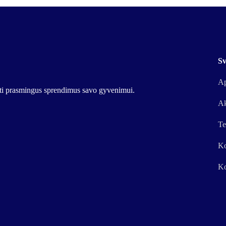
Sv
Ap
urti prasmingus sprendimus savo gyvenimui.
Ak
Te
Ko
Ko