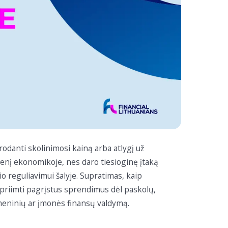
odanti skolinimosi kainą arba atlygį už
idmenį ekonomikoje, nes daro tiesioginę įtaką
o reguliavimui šalyje. Supratimas, kaip
 priimti pagrįstus sprendimus dėl paskolų,
smeninių ar įmonės finansų valdymą.