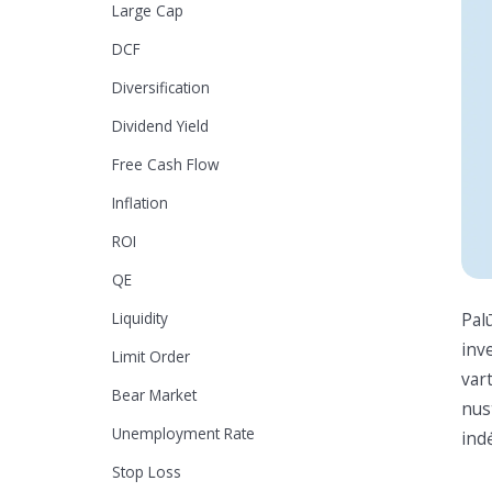
Large Cap
DCF
Diversification
Dividend Yield
Free Cash Flow
Inflation
ROI
QE
Liquidity
Pal
inv
Limit Order
var
Bear Market
nus
Unemployment Rate
ind
Stop Loss