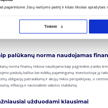
aliąją palūkanų normą, kuri parodo tikrąją investicijos grąžą, suži
acijos lygį.
 pagerintume Jūsų naršymo patirtį ir kitais tikslais aprašytais 
Pavyzdys:
Tinkinti
Pasiskolinate 1000 EUR su 5 % metine paprastųjų palūkanų norma 
palūkanas: 1000 EUR * 0,05 * 1 = 50 EUR. Iš viso grąžinsite 1050 EU
ip palūkanų norma naudojamas finan
kanų norma finansų rinkose naudojama kaip pagrindinis įrankis kred
ojimo paskolų kaštus bei indėlių pajamingumą. Investuotojai ją tai
tintų obligacijų patrauklumą ir akcijų rinkos perspektyvas, o centr
vumą, infliaciją ir nacionalinės valiutos stabilumą.
žniausiai užduodami klausimai