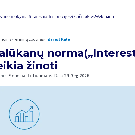
avimo mokymai
Straipsniai
Instrukcijos
Skaičiuoklės
Webinarai
indinis
›
Terminų žodynas
›
Interest Rate
alūkanų norma(„Interest 
eikia žinoti
rius:
Financial Lithuanians
|
Data:
29 Geg 2026