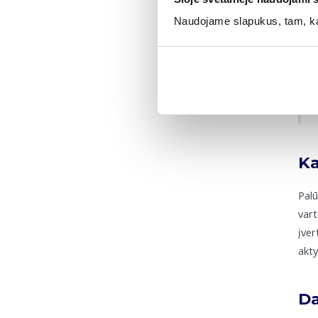
- Re
infli
Naudojame slapukus, tam, kad
Ka
Palū
vart
įver
akty
Da