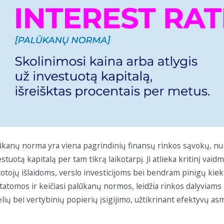
ūkanų norma yra viena pagrindinių finansų rinkos sąvokų, nur
estuotą kapitalą per tam tikrą laikotarpį. Ji atlieka kritinį va
totojų išlaidoms, verslo investicijoms bei bendram pinigų kieki
tatomos ir keičiasi palūkanų normos, leidžia rinkos dalyviams
ėlių bei vertybinių popierių įsigijimo, užtikrinant efektyvų a