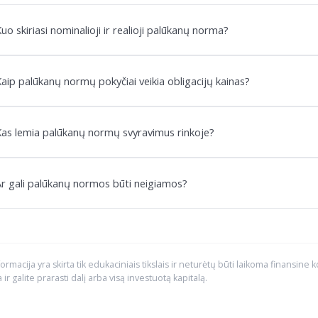
uo skiriasi nominalioji ir realioji palūkanų norma?
aip palūkanų normų pokyčiai veikia obligacijų kainas?
Kas lemia palūkanų normų svyravimus rinkoje?
r gali palūkanų normos būti neigiamos?
formacija yra skirta tik edukaciniais tikslais ir neturėtų būti laikoma finansine 
a ir galite prarasti dalį arba visą investuotą kapitalą.