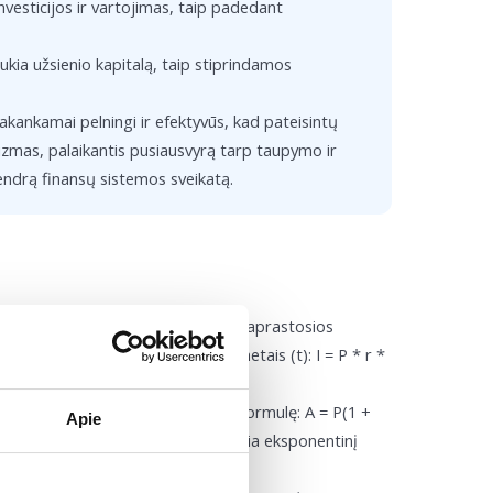
esticijos ir vartojimas, taip padedant
ukia užsienio kapitalą, taip stiprindamos
 pakankamai pelningi ir efektyvūs, kad pateisintų
zmas, palaikantis pusiausvyrą tarp taupymo ir
bendrą finansų sistemos sveikatą.
sios, ar sudėtinės palūkanos: - Paprastosios
kanų normos (r) ir laikotarpio metais (t): I = P * r *
pitalo.
nuo sukauptų palūkanų, naudojant formulę: A = P(1 +
Apie
s per metus, o t – metai. Tai sukuria eksponentinį