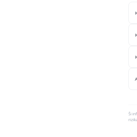
K
K
A
Ši in
rizik