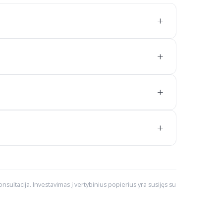
+
+
+
+
konsultacija. Investavimas į vertybinius popierius yra susijęs su