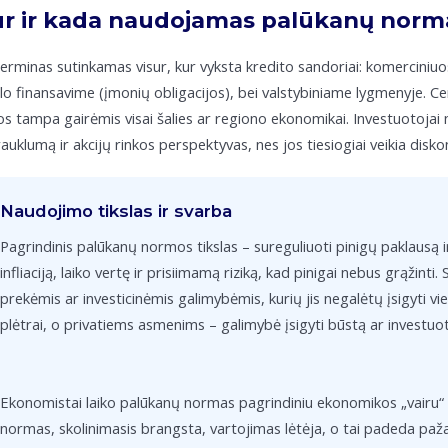
r ir kada naudojamas palūkanų norm
terminas sutinkamas visur, kur vyksta kredito sandoriai: komerciniuo
lo finansavime (įmonių obligacijos), bei valstybiniame lygmenyje. C
os tampa gairėmis visai šalies ar regiono ekonomikai. Investuotojai
auklumą ir akcijų rinkos perspektyvas, nes jos tiesiogiai veikia dis
Naudojimo tikslas ir svarba
Pagrindinis palūkanų normos tikslas – sureguliuoti pinigų paklausą ir
infliaciją, laiko vertę ir prisiimamą riziką, kad pinigai nebus grąžinti.
prekėmis ar investicinėmis galimybėmis, kurių jis negalėtų įsigyti vie
plėtrai, o privatiems asmenims – galimybė įsigyti būstą ar investuoti 
Ekonomistai laiko palūkanų normas pagrindiniu ekonomikos „vairu“ dėl 
normas, skolinimasis brangsta, vartojimas lėtėja, o tai padeda paža