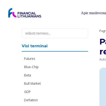
Skip
to
content
Apie mus
Invest
Pagr
P
Visi terminai
r
Futures
Auto
Blue-Chip
Beta
Bull Market
GDP
Deflation