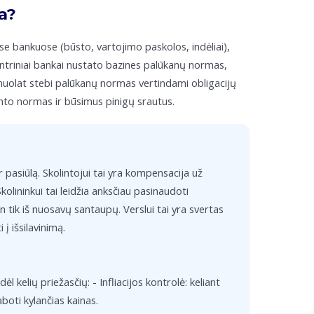
a?
se bankuose (būsto, vartojimo paskolos, indėliai),
entriniai bankai nustato bazines palūkanų normas,
 nuolat stebi palūkanų normas vertindami obligacijų
konto normas ir būsimus pinigų srautus.
 pasiūlą. Skolintojui tai yra kompensacija už
 Skolininkui tai leidžia anksčiau pasinaudoti
n tik iš nuosavų santaupų. Verslui tai yra svertas
į išsilavinimą.
kelių priežasčių: - Infliacijos kontrolė: keliant
boti kylančias kainas.