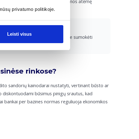
nosite iš nominaliosios palūkanų normos atėmę
mūsų privatumo politikoje.
Leisti visus
vieniems metams. Po metų turėsite sumokėti
R.
sinėse rinkose?
ito sandorių kainodarai nustatyti, vertinant būsto ar
ko diskontuodami būsimus pinigų srautus, kad
iniai bankai per bazines normas reguliuoja ekonomikos