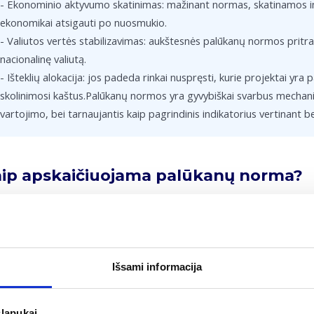
- Ekonominio aktyvumo skatinimas: mažinant normas, skatinamos inv
ekonomikai atsigauti po nuosmukio.
- Valiutos vertės stabilizavimas: aukštesnės palūkanų normos pritra
nacionalinę valiutą.
- Išteklių alokacija: jos padeda rinkai nuspręsti, kurie projektai yra
skolinimosi kaštus.Palūkanų normos yra gyvybiškai svarbus mechani
vartojimo, bei tarnaujantis kaip pagrindinis indikatorius vertinant 
ip apskaičiuojama palūkanų norma?
kanų norma skaičiuojama priklausomai nuo to, ar taikomos paprasto
kanos (I) apskaičiuojamos dauginant pradinę sumą (P) iš metinės palū
is metodas taikomas, kai palūkanos skaičiuojamos tik nuo pradinio ka
dėtinės palūkanos skaičiuojamos ne tik nuo pradinio įnašo, bet ir 
Išsami informacija
^(nt). Čia A yra galutinė suma, n – palūkanų priskaičiavimo dažnuma
italo augimą, dar vadinamą palūkanų palūkanomis.
slapukai