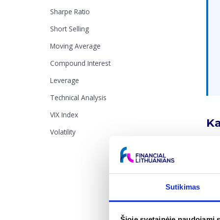
Sharpe Ratio
Short Selling
Moving Average
Compound Interest
Leverage
Technical Analysis
VIX Index
Ka
Volatility
Palū
palū
t. Š
- Su
Sutikimas
r/n)
kap
Šioje svetainėje naudojami 