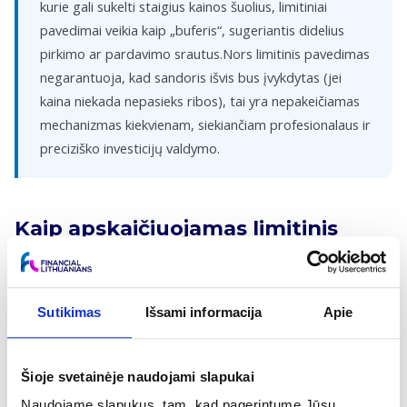
kurie gali sukelti staigius kainos šuolius, limitiniai
pavedimai veikia kaip „buferis“, sugeriantis didelius
pirkimo ar pardavimo srautus.Nors limitinis pavedimas
negarantuoja, kad sandoris išvis bus įvykdytas (jei
kaina niekada nepasieks ribos), tai yra nepakeičiamas
mechanizmas kiekvienam, siekiančiam profesionalaus ir
preciziško investicijų valdymo.
Kaip apskaičiuojamas limitinis
pavedimas?
Limitinis pavedimas pats savaime nėra skaičiuojamas kaip
Sutikimas
Išsami informacija
Apie
matematinė formulė, tačiau jo sėkmė priklauso nuo
nustatytos kainos ribos ir rinkos kainos santykio. Pirkimo
atveju investuotojas nurodo maksimalią kainą, kurią sutinka
Šioje svetainėje naudojami slapukai
mokėti (Rinkos kaina ≤ Limitinė kaina), o pardavimo atveju –
Naudojame slapukus, tam, kad pagerintume Jūsų