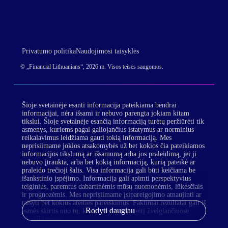
Privatumo politika
Naudojimosi taisyklės
© „Financial Lithuanians“, 2026 m. Visos teisės saugomos.
Šioje svetainėje esanti informacija pateikiama bendrai
informacijai, nėra išsami ir nebuvo parengta jokiam kitam
tikslui. Šioje svetainėje esančią informaciją turėtų peržiūrėti tik
asmenys, kuriems pagal galiojančius įstatymus ar norminius
reikalavimus leidžiama gauti tokią informaciją. Mes
neprisiimame jokios atsakomybės už bet kokios čia pateikiamos
informacijos tikslumą ar išsamumą arba jos praleidimą, jei ji
nebuvo įtraukta, arba bet kokią informaciją, kurią pateikė ar
praleido trečioji šalis. Visa informacija gali būti keičiama be
išankstinio įspėjimo. Informacija gali apimti perspektyvius
teiginius, paremtus dabartinėmis mūsų nuomonėmis, lūkesčiais
ir prognozėmis. Mes neprisiimame įsipareigojimo atnaujinti ar
taisyti bet kokius ateities pareiškimus. Faktiniai rezultatai gali iš
Rodyti daugiau
esmės skirtis nuo tų, kurie numatyti į ateitį žvelgiančiuose
pareiškimuose.