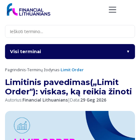
Skip
to
content
Visi terminai
▼
Pagrindinis
›
Terminų žodynas
›
Limit Order
Limitinis pavedimas(„Limit
Order"): viskas, ką reikia žinoti
Autorius:
Financial Lithuanians
|
Data:
29 Geg 2026