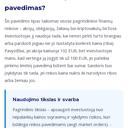
pavedimas?
Šis pavedimo tipas taikomas visose pagrindinėse finansų
rinkose – akcijų, obligacijų, žaliavų bei kriptovaliutų biržose.
Investuotojas jį naudoja tada, kai nenori pirkti turto brangiau
arba parduoti pigiau nei jo nustatyta konkreti kaina (riba).
Pavyzdžiui, jei akcija kainuoja 102 EUR, bet investuotojas
mano, kad vertinga ją įsigyti tik už 100 EUR, jis pateikia
pirkimo limitinį pavedimą būtent šiai sumai. Sandoris bus
įvykdytas tik tada, jei rinkos kaina nukris iki nurodytos ribos
arba žemiau jos.
Naudojimo tikslas ir svarba
Pagrindinis tikslas – apsaugoti investuotoją nuo
nepalankių kainos svyravimų ir vykdymo rizikos, kuri
būdinga rinkos pavedimams (angl. market orders). -