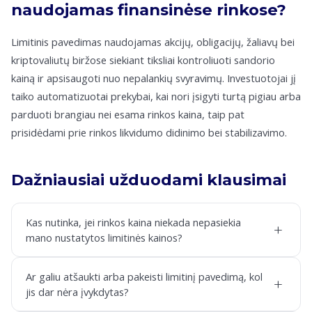
naudojamas finansinėse rinkose?
Limitinis pavedimas naudojamas akcijų, obligacijų, žaliavų bei
kriptovaliutų biržose siekiant tiksliai kontroliuoti sandorio
kainą ir apsisaugoti nuo nepalankių svyravimų. Investuotojai jį
taiko automatizuotai prekybai, kai nori įsigyti turtą pigiau arba
parduoti brangiau nei esama rinkos kaina, taip pat
prisidėdami prie rinkos likvidumo didinimo bei stabilizavimo.
Dažniausiai užduodami klausimai
Kas nutinka, jei rinkos kaina niekada nepasiekia
+
mano nustatytos limitinės kainos?
Ar galiu atšaukti arba pakeisti limitinį pavedimą, kol
+
jis dar nėra įvykdytas?