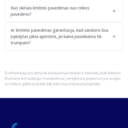
Kuo skiriasi limitinis pavedimas nuo rinkos
+
pavedimo?
Ar limitinis pavedimas garantuoja, kad sandoris bus
+
įvykdytas pilna apimtimi, jei kaina pasiekiama tik
trumpam?
Ši informacija yra skirta tik edukaciniais tikslais ir neturėtų būti laikoma
finansine konsultacija. Investavimas į vertybinius popierius yra susijęs
su rizika ir galite prarasti dalį arba visą investuotą kapitalą.