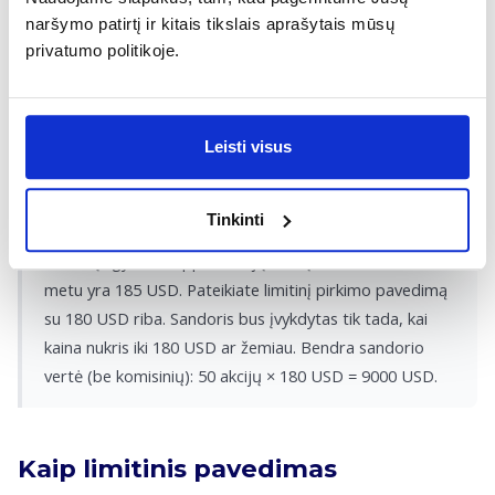
minimalią kainą, už kurią sutinka perleisti turtą (Rinkos kaina ≥
naršymo patirtį ir kitais tikslais aprašytais mūsų
Limitinė kaina). Galutinė sandorio vertė apskaičiuojama
privatumo politikoje.
nustatytą limitinę kainą padauginus iš perkamų ar
parduodamų vertybinių popierių kiekio ir pridėjus arba
atėmus brokerio komisinius mokesčius, kurie dažnai skiriasi
Leisti visus
nuo rinkos pavedimų tarifų.
Tinkinti
Pavyzdys:
Norite įsigyti 50 „Apple“ akcijų, kurių rinkos kaina šiuo
metu yra 185 USD. Pateikiate limitinį pirkimo pavedimą
su 180 USD riba. Sandoris bus įvykdytas tik tada, kai
kaina nukris iki 180 USD ar žemiau. Bendra sandorio
vertė (be komisinių): 50 akcijų × 180 USD = 9000 USD.
Kaip limitinis pavedimas