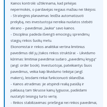
Kainos kontrolė: užtikrinama, kad pirkėjas
nepermokės, o pardavėjas negaus mažiau nei tikėjosi.
- Strateginis planavimas: leidžia automatizuoti
prekybą, nes investuotojui nereikia nuolatos stebėti
ekrano – pavedimas „laukia“ savo kainos.
- Disciplina: padeda išvengti emocingų sprendimų
staigių rinkos šuolių metu.
Ekonomistai ir rinkos analitikai vertina limitinius
pavedimus dėl jų įtakos rinkos struktūrai: - Likvidumo
kūrimas: limitiniai pavedimai sudaro „pavedimų knygą“
(angl. order book). Investuotojai, pateikiantys šiuos
pavedimus, veikia kaip likvidumo teikėjai (angl.
makers), leisdami rinkai funkcionuoti sklandžiai.
- Kainos atradimas: jie atspindi realią pasiūlą ir
paklausą tam tikruose kainų lygiuose, padėdami
nustatyti teisingą turto vertę.
- Rinkos stabilizavimas: priešingai nei rinkos pavedimai,