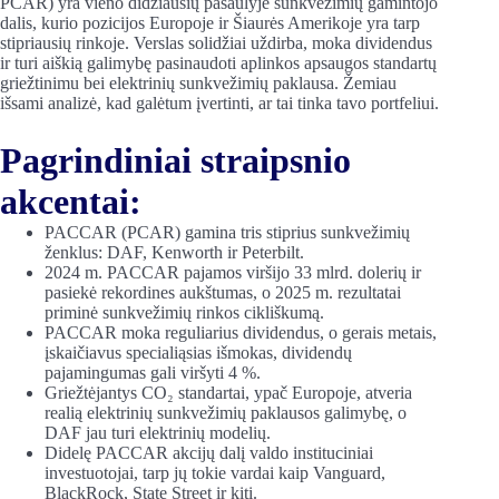
PCAR) yra vieno didžiausių pasaulyje sunkvežimių gamintojo
dalis, kurio pozicijos Europoje ir Šiaurės Amerikoje yra tarp
stipriausių rinkoje. Verslas solidžiai uždirba, moka dividendus
ir turi aiškią galimybę pasinaudoti aplinkos apsaugos standartų
griežtinimu bei elektrinių sunkvežimių paklausa. Žemiau
išsami analizė, kad galėtum įvertinti, ar tai tinka tavo portfeliui.
Pagrindiniai straipsnio
akcentai:
PACCAR (PCAR) gamina tris stiprius sunkvežimių
ženklus: DAF, Kenworth ir Peterbilt.
2024 m. PACCAR pajamos viršijo 33 mlrd. dolerių ir
pasiekė rekordines aukštumas, o 2025 m. rezultatai
priminė sunkvežimių rinkos cikliškumą.
PACCAR moka reguliarius dividendus, o gerais metais,
įskaičiavus specialiąsias išmokas, dividendų
pajamingumas gali viršyti 4 %.
Griežtėjantys CO₂ standartai, ypač Europoje, atveria
realią elektrinių sunkvežimių paklausos galimybę, o
DAF jau turi elektrinių modelių.
Didelę PACCAR akcijų dalį valdo instituciniai
investuotojai, tarp jų tokie vardai kaip Vanguard,
BlackRock, State Street ir kiti.