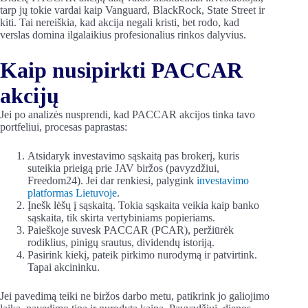
tarp jų tokie vardai kaip Vanguard, BlackRock, State Street ir
kiti. Tai nereiškia, kad akcija negali kristi, bet rodo, kad
verslas domina ilgalaikius profesionalius rinkos dalyvius.
Kaip nusipirkti PACCAR
akcijų
Jei po analizės nusprendi, kad PACCAR akcijos tinka tavo
portfeliui, procesas paprastas:
Atsidaryk investavimo sąskaitą pas brokerį, kuris
suteikia prieigą prie JAV biržos (pavyzdžiui,
Freedom24). Jei dar renkiesi, palygink
investavimo
platformas Lietuvoje
.
Įnešk lėšų į sąskaitą. Tokia sąskaita veikia kaip banko
sąskaita, tik skirta vertybiniams popieriams.
Paieškoje suvesk PACCAR (PCAR), peržiūrėk
rodiklius, pinigų srautus, dividendų istoriją.
Pasirink kiekį, pateik pirkimo nurodymą ir patvirtink.
Tapai akcininku.
Jei pavedimą teiki ne biržos darbo metu, patikrink jo galiojimo