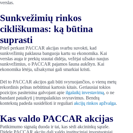
verslas.
Sunkvežimių rinkos
cikliškumas: ką būtina
suprasti
Prieš perkant PACCAR akcijas svarbu suvokti, kad
sunkvežimių paklausa banguoja kartu su ekonomika. Kai
verslas auga ir prekių srautai didėja, vežėjai užsako naujus
sunkvežimius, o PACCAR pajamos šauna aukštyn. Kai
ekonomika lėtėja, užsakymai gali smarkiai kristi.
Dėl to PACCAR akcijos gali būti svyruojančios, o vienų metų
rekordinis pelnas nebūtinai kartosis kitais. Geriausiai tokios
pozicijos pasiteisina galvojant apie
ilgalaikį investavimą
, o ne
bandant pataikyti į trumpalaikius svyravimus. Bendrą
kontekstą padeda susidėlioti ir reguliari
akcijų rinkos apžvalga
.
Kas valdo PACCAR akcijas
Patikimumo signalą duoda ir tai, kas sėdi akcininkų sąraše.
Didelę PACCAR akcijų dalį valdo instituciniai investuotojai,