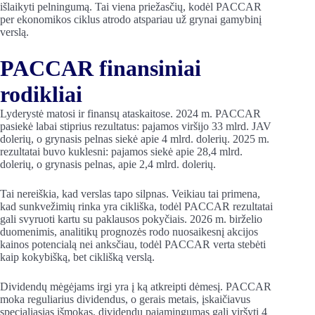
išlaikyti pelningumą. Tai viena priežasčių, kodėl PACCAR
per ekonomikos ciklus atrodo atspariau už grynai gamybinį
verslą.
PACCAR finansiniai
rodikliai
Lyderystė matosi ir finansų ataskaitose. 2024 m. PACCAR
pasiekė labai stiprius rezultatus: pajamos viršijo 33 mlrd. JAV
dolerių, o grynasis pelnas siekė apie 4 mlrd. dolerių. 2025 m.
rezultatai buvo kuklesni: pajamos siekė apie 28,4 mlrd.
dolerių, o grynasis pelnas, apie 2,4 mlrd. dolerių.
Tai nereiškia, kad verslas tapo silpnas. Veikiau tai primena,
kad sunkvežimių rinka yra cikliška, todėl PACCAR rezultatai
gali svyruoti kartu su paklausos pokyčiais. 2026 m. birželio
duomenimis, analitikų prognozės rodo nuosaikesnį akcijos
kainos potencialą nei anksčiau, todėl PACCAR verta stebėti
kaip kokybišką, bet ciklišką verslą.
Dividendų mėgėjams irgi yra į ką atkreipti dėmesį. PACCAR
moka reguliarius dividendus, o gerais metais, įskaičiavus
specialiąsias išmokas, dividendų pajamingumas gali viršyti 4