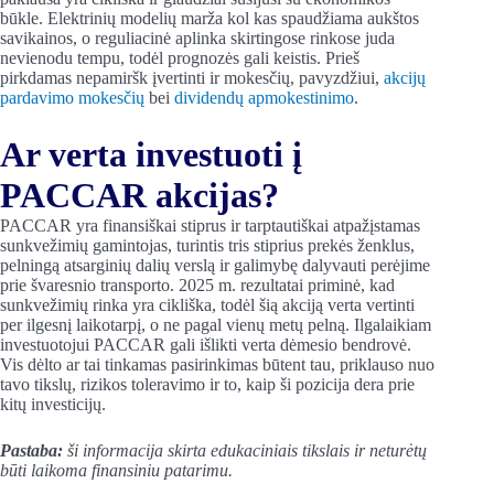
būkle. Elektrinių modelių marža kol kas spaudžiama aukštos
savikainos, o reguliacinė aplinka skirtingose rinkose juda
nevienodu tempu, todėl prognozės gali keistis. Prieš
pirkdamas nepamiršk įvertinti ir mokesčių, pavyzdžiui,
akcijų
pardavimo mokesčių
bei
dividendų apmokestinimo
.
Ar verta investuoti į
PACCAR akcijas?
PACCAR yra finansiškai stiprus ir tarptautiškai atpažįstamas
sunkvežimių gamintojas, turintis tris stiprius prekės ženklus,
pelningą atsarginių dalių verslą ir galimybę dalyvauti perėjime
prie švaresnio transporto. 2025 m. rezultatai priminė, kad
sunkvežimių rinka yra cikliška, todėl šią akciją verta vertinti
per ilgesnį laikotarpį, o ne pagal vienų metų pelną. Ilgalaikiam
investuotojui PACCAR gali išlikti verta dėmesio bendrovė.
Vis dėlto ar tai tinkamas pasirinkimas būtent tau, priklauso nuo
tavo tikslų, rizikos toleravimo ir to, kaip ši pozicija dera prie
kitų investicijų.
Pastaba:
ši informacija skirta edukaciniais tikslais ir neturėtų
būti laikoma finansiniu patarimu.