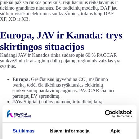
puikiai pažįsta rinkos poreikius, reguliacinius reikalavimus ir
tiekimo grandinės niuansus. Be tradicinių modelių,
DAF jau
siūlo ir visiškai elektrinius sunkvežimius, tokius kaip DAF
XF, XD ir XB.
Europa, JAV ir Kanada: trys
skirtingos situacijos
Kadangi JAV ir Kanados rinka sudaro apie 60 % PACCAR
sunkvežimių ir atsarginių dalių pajamų, regioninis vaizdas yra
svarbus.
Europa.
Greičiausiai įgyvendina CO₂ mažinimo
tvarką, todėl čia tikėtinas ryškiausias elektrinių
sunkvežimių pardavimų augimas. PACCAR čia turi
parengtų EV sprendimų.
JAV.
Stipriai į naftos pramonę ir tradicinį kurą
orientuota šalis, neseniai pasitraukusi iš Paryžiaus
klimato susitarimo. Artimiausiu metu agresyvaus
posūkio į net zero tikėtis neverta, todėl PACCAR čia
gali toliau sėkmingai lyderiauti su įprastais dyzeliniais
modeliais.
Sutikimas
Išsami informacija
Apie
Kanada.
Turi aiškias emisijų mažinimo gaires ir