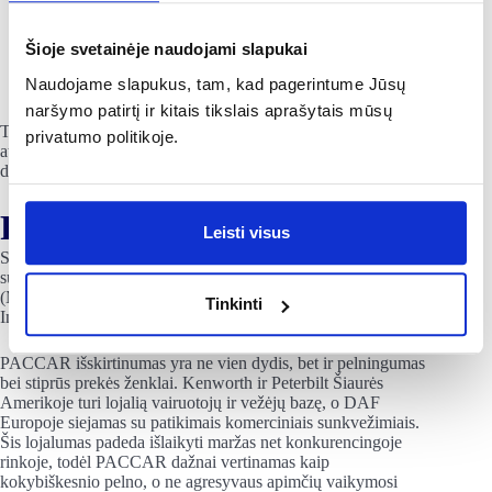
reikalavimus tikriausiai griežtins aktyviau nei JAV,
tačiau elektrifikaciją šiaurinėse vietovėse stabdo
įkrovimo tinklo iššūkiai ir žiemos sąlygos. Rezultatas
Šioje svetainėje naudojami slapukai
greičiausiai bus hibridinis variantas, kažkur tarp
Naudojame slapukus, tam, kad pagerintume Jūsų
Europos ir JAV modelio.
naršymo patirtį ir kitais tikslais aprašytais mūsų
Trumpai tariant, nepriklausomai nuo to, kaip greitai juda
privatumo politikoje.
atskiros rinkos, PACCAR turi ką pasiūlyti ir tradicinių
dyzelinių sunkvežimių, ir elektrinių modelių pirkėjams.
PACCAR ir konkurentai
Leisti visus
Sunkvežimių rinkoje PACCAR konkuruoja su keliais
sunkiasvoriais žaidėjais: Volvo grupe, Daimler Truck
(Mercedes-Benz, Freightliner) ir Traton grupe (MAN, Scania,
Tinkinti
International). Visi jie yra stiprūs ir investuoja į elektrifikaciją.
PACCAR išskirtinumas yra ne vien dydis, bet ir pelningumas
bei stiprūs prekės ženklai. Kenworth ir Peterbilt Šiaurės
Amerikoje turi lojalią vairuotojų ir vežėjų bazę, o DAF
Europoje siejamas su patikimais komerciniais sunkvežimiais.
Šis lojalumas padeda išlaikyti maržas net konkurencingoje
rinkoje, todėl PACCAR dažnai vertinamas kaip
kokybiškesnio pelno, o ne agresyvaus apimčių vaikymosi