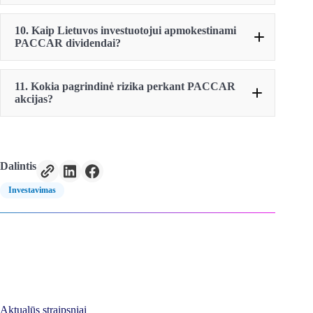
10. Kaip Lietuvos investuotojui apmokestinami
PACCAR dividendai?
dažniausiomis pradedančiųjų investuotojų
klaidomis
11. Kokia pagrindinė rizika perkant PACCAR
akcijas?
dividendų apmokestinimą
Dalintis
Investavimas
Aktualūs straipsniai