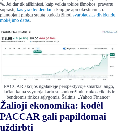
%. Jei dar tik aiškiniesi, kaip veikia tokios išmokos, pravartu
suprasti,
kas yra dividendai
ir kaip jie apmokestinami, o
planuojant pinigų srautą padeda žinoti
svarbiausias dividendų
mokėjimo datas
.
PACCAR akcijos ilgalaikėje perspektyvoje smarkiai augo,
tačiau kaina svyruoja kartu su sunkvežimių rinkos ciklais ir
bendromis rinkos sąlygomis. Šaltinis: „Yahoo Finance“.
Žalioji ekonomika: kodėl
PACCAR gali papildomai
uždirbti