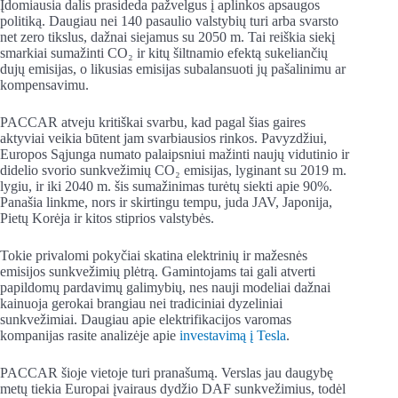
Įdomiausia dalis prasideda pažvelgus į aplinkos apsaugos
politiką. Daugiau nei 140 pasaulio valstybių turi arba svarsto
net zero tikslus, dažnai siejamus su 2050 m. Tai reiškia siekį
smarkiai sumažinti CO₂ ir kitų šiltnamio efektą sukeliančių
dujų emisijas, o likusias emisijas subalansuoti jų pašalinimu ar
kompensavimu.
PACCAR atveju kritiškai svarbu, kad pagal šias gaires
aktyviai veikia būtent jam svarbiausios rinkos. Pavyzdžiui,
Europos Sąjunga numato palaipsniui mažinti naujų vidutinio ir
didelio svorio sunkvežimių CO₂ emisijas, lyginant su 2019 m.
lygiu, ir iki 2040 m. šis sumažinimas turėtų siekti apie 90%.
Panašia linkme, nors ir skirtingu tempu, juda JAV, Japonija,
Pietų Korėja ir kitos stiprios valstybės.
Tokie privalomi pokyčiai skatina elektrinių ir mažesnės
emisijos sunkvežimių plėtrą. Gamintojams tai gali atverti
papildomų pardavimų galimybių, nes nauji modeliai dažnai
kainuoja gerokai brangiau nei tradiciniai dyzeliniai
sunkvežimiai. Daugiau apie elektrifikacijos varomas
kompanijas rasite analizėje apie
investavimą į Tesla
.
PACCAR šioje vietoje turi pranašumą. Verslas jau daugybę
metų tiekia Europai įvairaus dydžio DAF sunkvežimius, todėl