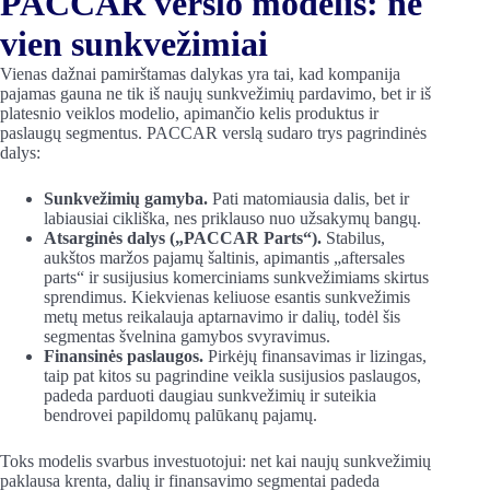
PACCAR verslo modelis: ne
vien sunkvežimiai
Vienas dažnai pamirštamas dalykas yra tai, kad kompanija
pajamas gauna ne tik iš naujų sunkvežimių pardavimo, bet ir iš
platesnio veiklos modelio, apimančio kelis produktus ir
paslaugų segmentus. PACCAR verslą sudaro trys pagrindinės
dalys:
Sunkvežimių gamyba.
Pati matomiausia dalis, bet ir
labiausiai cikliška, nes priklauso nuo užsakymų bangų.
Atsarginės dalys (
„
PACCAR Parts
“
).
Stabilus,
aukštos maržos pajamų šaltinis, apimantis „aftersales
parts“ ir susijusius komerciniams sunkvežimiams skirtus
sprendimus. Kiekvienas keliuose esantis sunkvežimis
metų metus reikalauja aptarnavimo ir dalių, todėl šis
segmentas švelnina gamybos svyravimus.
Finansinės paslaugos.
Pirkėjų finansavimas ir lizingas,
taip pat kitos su pagrindine veikla susijusios paslaugos,
padeda parduoti daugiau sunkvežimių ir suteikia
bendrovei papildomų palūkanų pajamų.
Toks modelis svarbus investuotojui: net kai naujų sunkvežimių
paklausa krenta, dalių ir finansavimo segmentai padeda