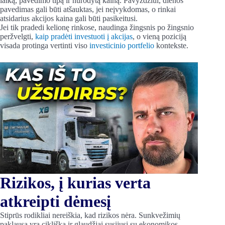
laiką, pavedimo tipą ir nurodytą kainą. Pavyzdžiui, dienos
pavedimas gali būti atšauktas, jei neįvykdomas, o rinkai
atsidarius akcijos kaina gali būti pasikeitusi.
Jei tik pradedi kelionę rinkose, naudinga žingsnis po žingsnio
peržvelgti,
kaip pradėti investuoti į akcijas
, o vieną poziciją
visada protinga vertinti viso
investicinio portfelio
kontekste.
Rizikos, į kurias verta
atkreipti dėmesį
Stiprūs rodikliai nereiškia, kad rizikos nėra. Sunkvežimių
paklausa yra cikliška ir glaudžiai susijusi su ekonomikos