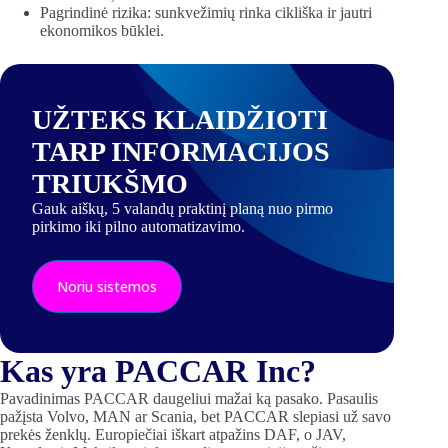
Pagrindinė rizika: sunkvežimių rinka cikliška ir jautri
ekonomikos būklei.
UŽTEKS KLAIDŽIOTI
TARP INFORMACIJOS
TRIUKŠMO
Gauk aiškų, 5 valandų praktinį planą nuo pirmo
pirkimo iki pilno automatizavimo.
Noriu sistemos
Kas yra PACCAR Inc?
Pavadinimas PACCAR daugeliui mažai ką pasako. Pasaulis
pažįsta Volvo, MAN ar Scania, bet PACCAR slepiasi už savo
prekės ženklų. Europiečiai iškart atpažins DAF, o JAV,