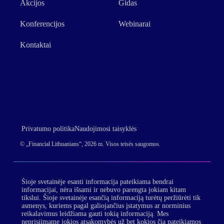
Akcijos
Gidas
Konferencijos
Webinarai
Kontaktai
Privatumo politika
Naudojimosi taisyklės
© „Financial Lithuanians“, 2026 m. Visos teisės saugomos.
Šioje svetainėje esanti informacija pateikiama bendrai
informacijai, nėra išsami ir nebuvo parengta jokiam kitam
tikslui. Šioje svetainėje esančią informaciją turėtų peržiūrėti tik
asmenys, kuriems pagal galiojančius įstatymus ar norminius
reikalavimus leidžiama gauti tokią informaciją. Mes
neprisiimame jokios atsakomybės už bet kokios čia pateikiamos