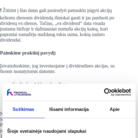
❗ Žiūrint į šias datas gali pasirodyti patrauklu įsigyti akcijų
kelioms dienoms dividendų išmokai gauti ir jas parduoti po
dividenų ex-dienos. Tačiau, „ex-dividend“ data visada
juntama biržoje ir dažniausiai numuša akcijų kainą, kuri
paprastai sumažėja maždaug tokia suma, kokią sudaro
dividendai.
Paimkime praktinį pavydį:
Įsivaizduokime, jog investuojame į dividendines akcijas, su
šiomis nustatytomis datomis:
Spalio 1 – deklaracijos diena
Spalio 15 – dividendų ex-diena
Spalio 16 – įrašymo diena
Spalio 30 – mokėjimo diena
Sutikimas
Išsami informacija
Apie
Naudojant 2 dienų taisyklę, jūs turėtumėte nusipirkti akcijų
Spalio 13 dieną arba anksčiau, kad gautumėte dividendus.
Pardavę savo akcijas Spalio 15d. ar vėliau jūs vis tiek gausite
jau numatytus dividendus. Tačiau, jei nusipirkote akcijų Spalio
Šioje svetainėje naudojami slapukai
15d. arba vėliau, šį kartą dividendų negausite.