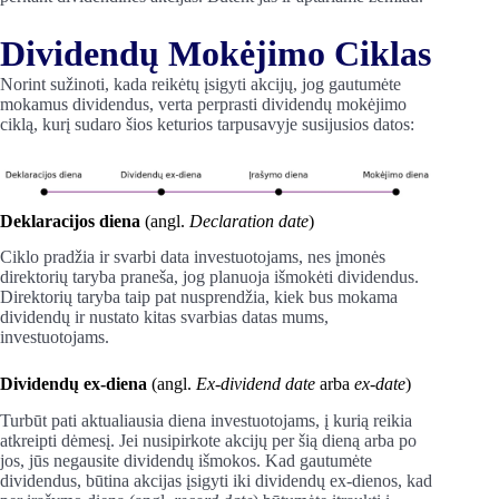
Dividendų Mokėjimo Ciklas
Norint sužinoti, kada reikėtų įsigyti akcijų, jog gautumėte
mokamus dividendus, verta perprasti dividendų mokėjimo
ciklą, kurį sudaro šios keturios tarpusavyje susijusios datos:
Deklaracijos diena
(angl.
Declaration date
)
Ciklo pradžia ir svarbi data investuotojams, nes įmonės
direktorių taryba praneša, jog planuoja išmokėti dividendus.
Direktorių taryba taip pat nusprendžia, kiek bus mokama
dividendų ir nustato kitas svarbias datas mums,
investuotojams.
Dividendų ex-diena
(angl.
Ex-dividend date
arba
ex-date
)
Turbūt pati aktualiausia diena investuotojams, į kurią reikia
atkreipti dėmesį. Jei nusipirkote akcijų per šią dieną arba po
jos, jūs negausite dividendų išmokos. Kad gautumėte
dividendus, būtina akcijas įsigyti iki dividendų ex-dienos, kad