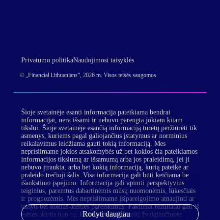
Privatumo politika
Naudojimosi taisyklės
© „Financial Lithuanians“, 2026 m. Visos teisės saugomos.
Šioje svetainėje esanti informacija pateikiama bendrai
informacijai, nėra išsami ir nebuvo parengta jokiam kitam
tikslui. Šioje svetainėje esančią informaciją turėtų peržiūrėti tik
asmenys, kuriems pagal galiojančius įstatymus ar norminius
reikalavimus leidžiama gauti tokią informaciją. Mes
neprisiimame jokios atsakomybės už bet kokios čia pateikiamos
informacijos tikslumą ar išsamumą arba jos praleidimą, jei ji
nebuvo įtraukta, arba bet kokią informaciją, kurią pateikė ar
praleido trečioji šalis. Visa informacija gali būti keičiama be
išankstinio įspėjimo. Informacija gali apimti perspektyvius
teiginius, paremtus dabartinėmis mūsų nuomonėmis, lūkesčiais
ir prognozėmis. Mes neprisiimame įsipareigojimo atnaujinti ar
taisyti bet kokius ateities pareiškimus. Faktiniai rezultatai gali iš
Rodyti daugiau
esmės skirtis nuo tų, kurie numatyti į ateitį žvelgiančiuose