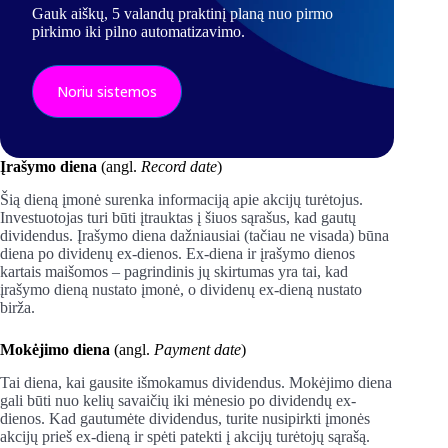
Gauk aiškų, 5 valandų praktinį planą nuo pirmo
pirkimo iki pilno automatizavimo.
Noriu sistemos
Įrašymo diena
(angl.
Record date
)
Šią dieną įmonė surenka informaciją apie akcijų turėtojus.
Investuotojas turi būti įtrauktas į šiuos sąrašus, kad gautų
dividendus. Įrašymo diena dažniausiai (tačiau ne visada) būna
diena po dividenų ex-dienos. Ex-diena ir įrašymo dienos
kartais maišomos – pagrindinis jų skirtumas yra tai, kad
įrašymo dieną nustato įmonė, o dividenų ex-dieną nustato
birža.
Mokėjimo diena
(angl.
Payment date
)
Tai diena, kai gausite išmokamus dividendus. Mokėjimo diena
gali būti nuo kelių savaičių iki mėnesio po dividendų ex-
dienos. Kad gautumėte dividendus, turite nusipirkti įmonės
akcijų prieš ex-dieną ir spėti patekti į akcijų turėtojų sąrašą.