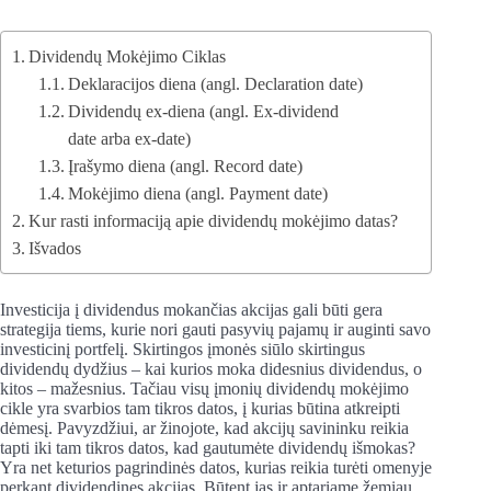
Dividendų Mokėjimo Ciklas
Deklaracijos diena (angl. Declaration date)
Dividendų ex-diena (angl. Ex-dividend
date arba ex-date)
Įrašymo diena (angl. Record date)
Mokėjimo diena (angl. Payment date)
Kur rasti informaciją apie dividendų mokėjimo datas?
Išvados
Investicija į dividendus mokančias akcijas gali būti gera
strategija tiems, kurie nori gauti pasyvių pajamų ir auginti savo
investicinį portfelį. Skirtingos įmonės siūlo skirtingus
dividendų dydžius – kai kurios moka didesnius dividendus, o
kitos – mažesnius. Tačiau visų įmonių dividendų mokėjimo
cikle yra svarbios tam tikros datos, į kurias būtina atkreipti
dėmesį. Pavyzdžiui, ar žinojote, kad akcijų savininku reikia
tapti iki tam tikros datos, kad gautumėte dividendų išmokas?
Yra net keturios pagrindinės datos, kurias reikia turėti omenyje
perkant dividendines akcijas. Būtent jas ir aptariame žemiau.