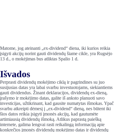
Matome, jog ateinanti „ex-dividend“ diena, iki kurios reikia
įsigyti akcijų norint gauti dividendų šiame cikle, yra Rugsėjo
13 d., o mokėjimas bus atliktas Spalio 1 d.
Išvados
Perprasti dividendų mokėjimo ciklą ir pagrindines su juo
susijusias datas yra labai svarbu investuotojams, siekiantiems
gauti dividendus. Žinant deklaracijos, dividendų ex-dieną,
įrašymo ir mokėjimo datas, galite iš anksto planuoti savo
investicijas, užtikrinant, kad gausite numatytas išmokas. Ypač
svarbu atkreipti dėmesį į „ex-dividend“ dieną, nes būtent iki
šios datos reikia įsigyti įmonės akcijų, kad gautumėte
artimiausią dividendų išmoką. Atlikus paprastą paiešką
internete, galima lengvai rasti reikalingą informaciją apie
konkrečios įmonės dividendų mokėjimo datas ir dividendų