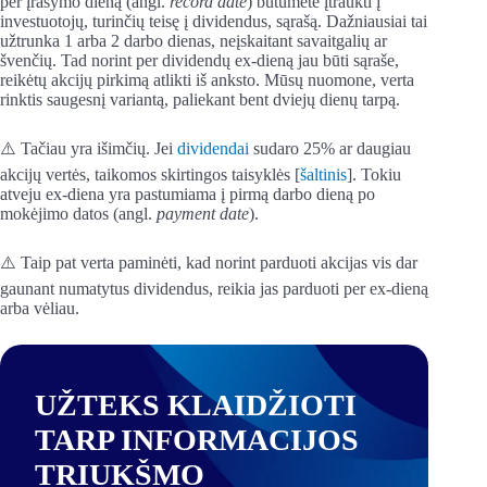
per įrašymo dieną (angl.
record date
) būtumėte įtraukti į
investuotojų, turinčių teisę į dividendus, sąrašą. Dažniausiai tai
užtrunka 1 arba 2 darbo dienas, neįskaitant savaitgalių ar
švenčių. Tad norint per dividendų ex-dieną jau būti sąraše,
reikėtų akcijų pirkimą atlikti iš anksto. Mūsų nuomone, verta
rinktis saugesnį variantą, paliekant bent dviejų dienų tarpą.
⚠️ Tačiau yra išimčių. Jei
dividendai
sudaro 25% ar daugiau
akcijų vertės, taikomos skirtingos taisyklės [
šaltinis
]. Tokiu
atveju ex-diena yra pastumiama į pirmą darbo dieną po
mokėjimo datos (angl.
payment date
).
⚠️ Taip pat verta paminėti, kad norint parduoti akcijas vis dar
gaunant numatytus dividendus, reikia jas parduoti per ex-dieną
arba vėliau.
UŽTEKS KLAIDŽIOTI
TARP INFORMACIJOS
TRIUKŠMO