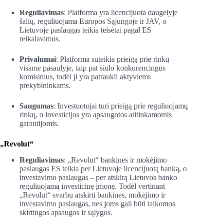
Reguliavimas
: Platforma yra licencijuota daugelyje
šalių, reguliuojama Europos Sąjungoje ir JAV, o
Lietuvoje paslaugas teikia teisėtai pagal ES
reikalavimus.
Privalumai
: Platforma suteikia prieigą prie rinkų
visame pasaulyje, taip pat siūlo konkurencingus
komisinius, todėl ji yra patraukli aktyviems
prekybininkams.
Saugumas
: Investuotojai turi prieigą prie reguliuojamų
rinkų, o investicijos yra apsaugotos atitinkamomis
garantijomis.
„Revolut“
Reguliavimas
: „Revolut“ bankines ir mokėjimo
paslaugas ES teikia per Lietuvoje licencijuotą banką, o
investavimo paslaugas – per atskirą Lietuvos banko
reguliuojamą investicinę įmonę. Todėl vertinant
„Revolut“ svarbu atskirti bankines, mokėjimo ir
investavimo paslaugas, nes joms gali būti taikomos
skirtingos apsaugos ir sąlygos.