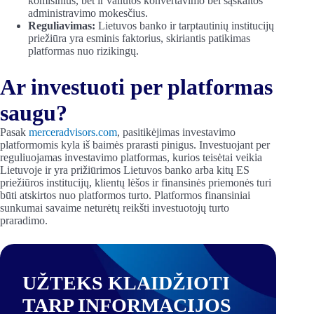
komisinius, bet ir valiutos konvertavimo bei sąskaitos
administravimo mokesčius.
Reguliavimas:
Lietuvos banko ir tarptautinių institucijų
priežiūra yra esminis faktorius, skiriantis patikimas
platformas nuo rizikingų.
Ar investuoti per platformas
saugu?
Pasak
merceradvisors.com
, pasitikėjimas investavimo
platformomis kyla iš baimės prarasti pinigus. Investuojant per
reguliuojamas investavimo platformas, kurios teisėtai veikia
Lietuvoje ir yra prižiūrimos Lietuvos banko arba kitų ES
priežiūros institucijų, klientų lėšos ir finansinės priemonės turi
būti atskirtos nuo platformos turto. Platformos finansiniai
sunkumai savaime neturėtų reikšti investuotojų turto
praradimo.
UŽTEKS KLAIDŽIOTI
TARP INFORMACIJOS