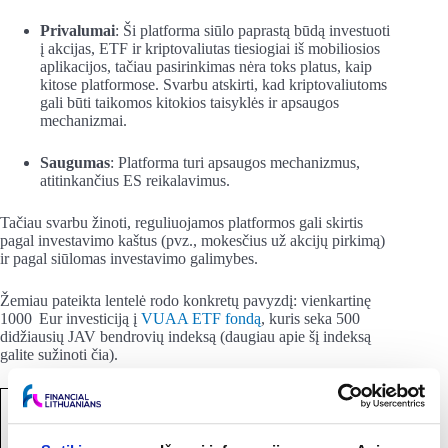
Privalumai
: Ši platforma siūlo paprastą būdą investuoti
į akcijas, ETF ir kriptovaliutas tiesiogiai iš mobiliosios
aplikacijos, tačiau pasirinkimas nėra toks platus, kaip
kitose platformose. Svarbu atskirti, kad kriptovaliutoms
gali būti taikomos kitokios taisyklės ir apsaugos
mechanizmai.
Saugumas
: Platforma turi apsaugos mechanizmus,
atitinkančius ES reikalavimus.
Tačiau svarbu žinoti, reguliuojamos platformos gali skirtis
pagal investavimo kaštus (pvz., mokesčius už akcijų pirkimą)
ir pagal siūlomas investavimo galimybes.
Žemiau pateikta lentelė rodo konkretų pavyzdį: vienkartinę
1000 Eur investiciją į
VUAA ETF fondą
, kuris seka 500
didžiausių JAV bendrovių indeksą (daugiau apie šį indeksą
galite sužinoti čia).
ETF
VUAA
Platform
Mokesči
Privalu
fondo
prieinam
a
ai*
mai
mokestis
umas