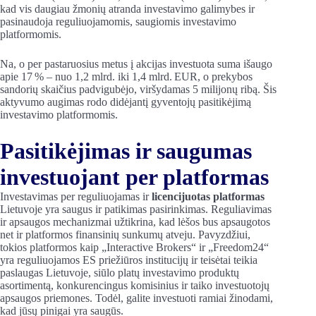
kad vis daugiau žmonių atranda investavimo galimybes ir
pasinaudoja reguliuojamomis, saugiomis investavimo
platformomis.
Na, o per pastaruosius metus į akcijas investuota suma išaugo
apie 17 % – nuo 1,2 mlrd. iki 1,4 mlrd. EUR, o prekybos
sandorių skaičius padvigubėjo, viršydamas 5 milijonų ribą. Šis
aktyvumo augimas rodo didėjantį gyventojų pasitikėjimą
investavimo platformomis.
Pasitikėjimas ir saugumas
investuojant per platformas
Investavimas per reguliuojamas ir
licencijuotas platformas
Lietuvoje yra saugus ir patikimas pasirinkimas. Reguliavimas
ir apsaugos mechanizmai užtikrina, kad lėšos bus apsaugotos
net ir platformos finansinių sunkumų atveju. Pavyzdžiui,
tokios platformos kaip „Interactive Brokers“ ir „Freedom24“
yra reguliuojamos ES priežiūros institucijų ir teisėtai teikia
paslaugas Lietuvoje, siūlo platų investavimo produktų
asortimentą, konkurencingus komisinius ir taiko investuotojų
apsaugos priemones. Todėl, galite investuoti ramiai žinodami,
kad jūsų pinigai yra saugūs.