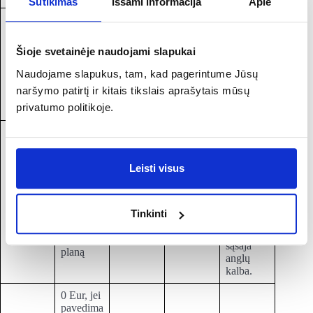
Sutikimas
Išsami informacija
Apie
Patogi
naudoti,
€2
sąsaja
pavedima
Šioje svetainėje naudojami slapukai
Freedom
0,07 %
Taip –
lietuvių
s + €0,02
24
per metus
VUAA
kalba,
Naudojame slapukus, tam, kad pagerintume Jūsų
× 10 =
tinka
€2,20
naršymo patirtį ir kitais tikslais aprašytais mūsų
pradedant
privatumo politikoje.
iesiems.
Maži
mokesčia
0,05 %
i
nuo
Leisti visus
didesnėm
sandorio
s
vertės,
Interactiv
0,07 %
Taip –
sumoms;
min.
e Brokers
per metus
VUAA
tinka
Tinkinti
€1,25
pažengus
pagal
iems,
Tiered
sąsaja
planą
anglų
kalba.
0 Eur, jei
pavedima