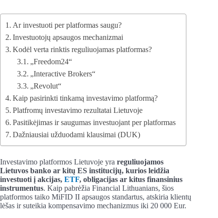
Ar investuoti per platformas saugu?
Investuotojų apsaugos mechanizmai
Kodėl verta rinktis reguliuojamas platformas?
„Freedom24“
„Interactive Brokers“
„Revolut“
Kaip pasirinkti tinkamą investavimo platformą?
Platfromų investavimo rezultatai Lietuvoje
Pasitikėjimas ir saugumas investuojant per platformas
Dažniausiai užduodami klausimai (DUK)
Investavimo platformos Lietuvoje yra
reguliuojamos
Lietuvos banko ar kitų ES institucijų, kurios leidžia
investuoti į akcijas,
ETF
, obligacijas ar kitus finansinius
instrumentus
. Kaip pabrėžia Financial Lithuanians, šios
platformos taiko MiFID II apsaugos standartus, atskiria klientų
lėšas ir suteikia kompensavimo mechanizmus iki 20 000 Eur.