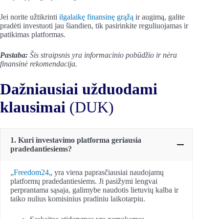
Jei norite užtikrinti
ilgalaikę finansinę grąžą
ir augimą, galite
pradėti investuoti jau šiandien, tik pasirinkite reguliuojamas ir
patikimas platformas.
Pastaba:
Šis straipsnis yra informacinio pobūdžio ir nėra
finansinė rekomendacija.
Dažniausiai užduodami
klausimai
(DUK)
1. Kuri investavimo platforma geriausia
pradedantiesiems?
„
Freedom24
„ yra viena paprasčiausiai naudojamų
platformų pradedantiesiems. Ji pasižymi lengvai
perprantama sąsaja, galimybe naudotis lietuvių kalba ir
taiko nulius komisinius pradiniu laikotarpiu.