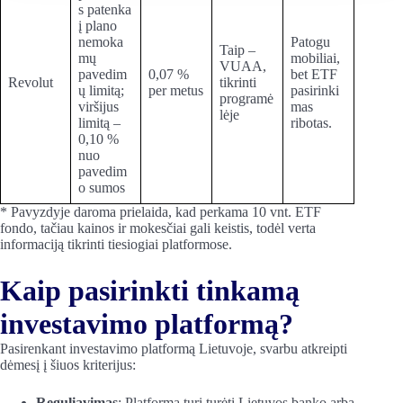
s patenka
į plano
nemoka
Patogu
Taip –
mų
mobiliai,
VUAA,
pavedim
0,07 %
bet ETF
Revolut
tikrinti
ų limitą;
per metus
pasirinki
programė
viršijus
mas
lėje
limitą –
ribotas.
0,10 %
nuo
pavedim
o sumos
* Pavyzdyje daroma prielaida, kad perkama 10 vnt. ETF
fondo, tačiau kainos ir mokesčiai gali keistis, todėl verta
informaciją tikrinti tiesiogiai platformose.
Kaip pasirinkti tinkamą
investavimo platformą?
Pasirenkant investavimo platformą Lietuvoje, svarbu atkreipti
dėmesį į šiuos kriterijus:
Reguliavimas
: Platforma turi turėti Lietuvos banko arba