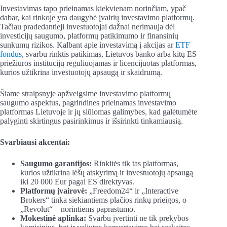
Investavimas tapo prieinamas kiekvienam norinčiam, ypač
dabar, kai rinkoje yra daugybė įvairių investavimo platformų.
Tačiau pradedantieji investuotojai dažnai nerimauja dėl
investicijų saugumo, platformų patikimumo ir finansinių
sunkumų rizikos. Kalbant apie investavimą į akcijas ar
ETF
fondus
, svarbu rinktis patikimas, Lietuvos banko arba kitų ES
priežiūros institucijų reguliuojamas ir licencijuotas platformas,
kurios užtikrina investuotojų apsaugą ir skaidrumą.
Šiame straipsnyje apžvelgsime investavimo platformų
saugumo aspektus, pagrindines prieinamas investavimo
platformas Lietuvoje ir jų siūlomas galimybes, kad galėtumėte
palyginti skirtingus pasirinkimus ir išsirinkti tinkamiausią.
Svarbiausi akcentai:
Saugumo garantijos:
Rinkitės tik tas platformas,
kurios užtikrina lėšų atskyrimą ir investuotojų apsaugą
iki 20 000 Eur pagal ES direktyvas.
Platformų įvairovė:
„Freedom24“ ir „Interactive
Brokers“ tinka siekiantiems plačios rinkų prieigos, o
„Revolut“ – norintiems paprastumo.
Mokestinė aplinka:
Svarbu įvertinti ne tik prekybos