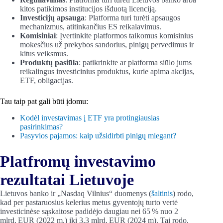
kitos patikimos institucijos išduotą licenciją.
Investicijų apsauga
: Platforma turi turėti apsaugos
mechanizmus, atitinkančius ES reikalavimus.
Komisiniai
: Įvertinkite platformos taikomus komisinius
mokesčius už prekybos sandorius, pinigų pervedimus ir
kitus veiksmus.
Produktų pasiūla
: patikrinkite ar platforma siūlo jums
reikalingus investicinius produktus, kurie apima akcijas,
ETF, obligacijas.
Tau taip pat gali būti įdomu:
Kodėl investavimas į ETF yra protingiausias
pasirinkimas?
Pasyvios pajamos: kaip užsidirbti pinigų miegant?
Platfromų investavimo
rezultatai Lietuvoje
Lietuvos banko ir „Nasdaq Vilnius“ duomenys (
šaltinis
) rodo,
kad per pastaruosius kelerius metus gyventojų turto vertė
investicinėse sąskaitose padidėjo daugiau nei 65 % nuo 2
mlrd. EUR (2022 m.) iki 3,3 mlrd. EUR (2024 m). Tai rodo,