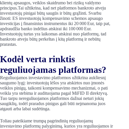
klientų apsaugos, veiklos skaidrumo bei rizikų valdymo
principus.Tai užtikrina, kad net platformos bankroto atveju
investuotojų pinigai būtų saugūs ir būtų grąžinti. Svarbu
žinoti: ES investuotojų kompensavimo schemos apsaugo
investicijas į finansinius instrumentus iki 20 000 Eur, taip pat,
apdraudžia banko indėlius atskirai iki 100 000 Eur.
Investuotojų turtas yra laikomas atskirai nuo platformų, tad
bankroto atveju būtų perkeltas į kitą platformą ir nebūtų
prarastas.
Kodėl verta rinktis
reguliuojamas platformas?
Reguliuojamos investavimo platformos užtikrina aukštesnį
saugumo lygį: investuotojų lėšos yra atskirtos nuo įmonės
veiklos pinigų, taikomi kompensavimo mechanizmai, o pati
veikla yra stebima ir audituojama pagal MiFID II direktyvą.
Tuo tarpu nereguliuojamos platformos dažnai neturi jokių
saugiklių, todėl praradus pinigus gali būti neįmanoma juos
atgauti arba labai sudėtinga.
Toliau pateikiame trumpą pagrindinių reguliuojamų
investavimo platformų palyginimą, kurios yra reguliuojamos ir