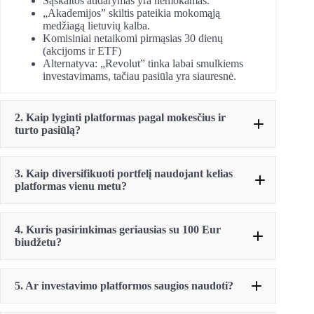
Sąskaitos atidarymas yra nemokamas.
„Akademijos” skiltis pateikia mokomąją
medžiagą lietuvių kalba.
Komisiniai netaikomi pirmąsias 30 dienų
(akcijoms ir ETF)
Alternatyva: „Revolut” tinka labai smulkiems
investavimams, tačiau pasiūla yra siauresnė.
2. Kaip lyginti platformas pagal mokesčius ir
turto pasiūlą?
3. Kaip diversifikuoti portfelį naudojant kelias
platformas vienu metu?
Patikrinkite fiksuotus komisinius už pavedimus ir
4. Kuris pasirinkimas geriausias su 100 Eur
valiutos konvertavimo mokesčius.
biudžetu?
Įvertinkite siūlomas turto klases (ETF, akcijos,
obligacijos, kripto ir kt.).
Geriausia praktika yra naudoti konkrečią sumą
Pavyzdžiui, „Freedom24” tinka ETF ir akcijoms,
palyginimui. Pavyzdžiui, kaip mūsų
5. Ar investavimo platformos saugios naudoti?
o „Revolut” tinka nedidelėms sumoms ar
ankstesniame pavyzdyje su 1 000 Eur investicija
kriptovaliutų
eksperimentams.
į ETF.
Jei naudojate kelias platformas, portfelio sekimui