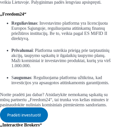
veikia Lietuvoje. Palyginimas padės lengviau apsispręsti.
„Freedom24“
Reguliavimas
: Investavimo platforma yra licencijuota
Europos Sąjungoje, reguliuojama atitinkamų finansų
priežiūros institucijų. Be to, veikia pagal ES MiFID II
direktyvą.
Privalumai
: Platforma suteikia prieigą prie tarptautinių
akcijų, taupymo sąskaitų ir ilgalaikių taupymo planų.
Maži komisiniai ir investavimo produktai, kurių yra virš
1.000.000.
S
augumas
: Reguliuojama platforma užtikrina, kad
investicijos yra apsaugotos atitinkamomis garantijomis.
Norite pradėti jau dabar? Atsidarykite nemokamą sąskaitą su
mūsų partneriu „Freedom24“, tai trunka vos kelias minutes ir
pasinaudokite nuliniais komisiniais pirmiesiems sandoriams.
Pradėti investuoti!
„Interactive Brokers“