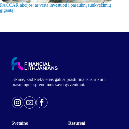
PACCAR akcijos: ar verta investuoti į pasaulinį sunkvežimių
Leonardo
gigantą?
milžinę?
Tikime, kad kiekvienas gali suprasti finansus ir kurti
prasmingus sprendimus savo gyvenimui.
Svetainė
Resursai