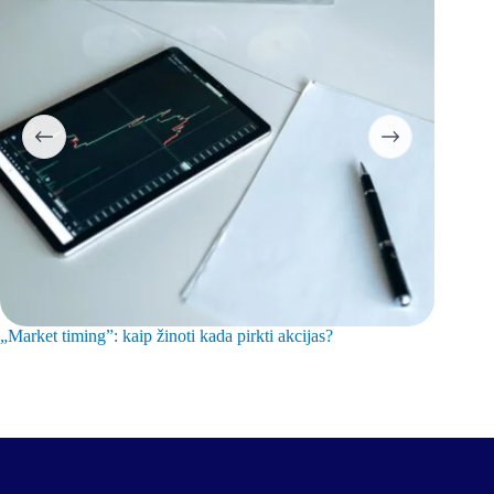
„Market timing”: kaip žinoti kada pirkti akcijas?
Sektorių 
ekonomi