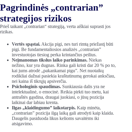
Pagrindinės „contrarian”
strategijos rizikos
Prieš taikant „contrarian“ strategiją, verta aiškiai suprasti jos
rizikas.
Vertės spąstai.
Akcija pigi, nes turi rimtą priežastį būti
pigi. Be fundamentaliosios analizės „contrarian”
investuotojas tiesiog perka krintančius peilius.
Neįmanomas tikslus laiko parinkimas.
Niekas
nežino, kur yra dugnas. Rinka gali kristi dar 20 % po to,
kai jums atrodė „pakankamai pigu”. Net nuotaikų
rodikliai dažnai pasiekia kraštutinumą gerokai anksčiau,
nei kaina iš tikrųjų apsiverčia.
Psichologinis spaudimas.
Sunkiausia dalis yra ne
intelektualinė, o emocinė. Reikia pirkti tuo metu, kai
antraštės gąsdina, draugai juokiasi, o jūsų pozicija
laikinai dar labiau krenta.
Ilgas „klaidingumo” laikotarpis.
Kaip minėta,
„contrarian” pozicija ilgą laiką gali atrodyti kaip klaida.
Daugelis pasiduoda likus kelioms savaitėms iki
atsigavimo.