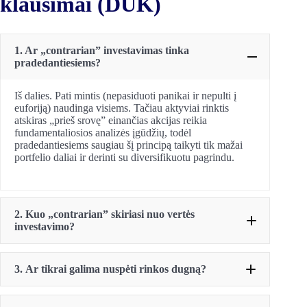
klausimai (DUK)
1. Ar „contrarian” investavimas tinka
pradedantiesiems?
Iš dalies. Pati mintis (nepasiduoti panikai ir nepulti į
euforiją) naudinga visiems. Tačiau aktyviai rinktis
atskiras „prieš srovę” einančias akcijas reikia
fundamentaliosios analizės įgūdžių, todėl
pradedantiesiems saugiau šį principą taikyti tik mažai
portfelio daliai ir derinti su diversifikuotu pagrindu.
2. Kuo „contrarian” skiriasi nuo vertės
investavimo?
3.
Ar tikrai galima nuspėti rinkos dugną?