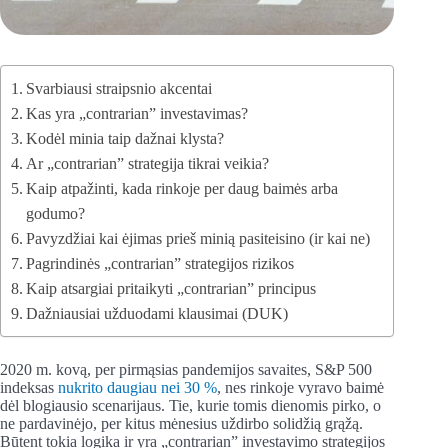
Svarbiausi straipsnio akcentai
Kas yra „contrarian” investavimas?
Kodėl minia taip dažnai klysta?
Ar „contrarian” strategija tikrai veikia?
Kaip atpažinti, kada rinkoje per daug baimės arba
godumo?
Pavyzdžiai kai ėjimas prieš minią pasiteisino (ir kai ne)
Pagrindinės „contrarian” strategijos rizikos
Kaip atsargiai pritaikyti „contrarian” principus
Dažniausiai užduodami klausimai (DUK)
2020 m. kovą, per pirmąsias pandemijos savaites, S&P 500
indeksas
nukrito daugiau nei 30 %
, nes rinkoje vyravo baimė
dėl blogiausio scenarijaus. Tie, kurie tomis dienomis pirko, o
ne pardavinėjo, per kitus mėnesius uždirbo solidžią grąžą.
Būtent tokia logika ir yra „contrarian” investavimo strategijos