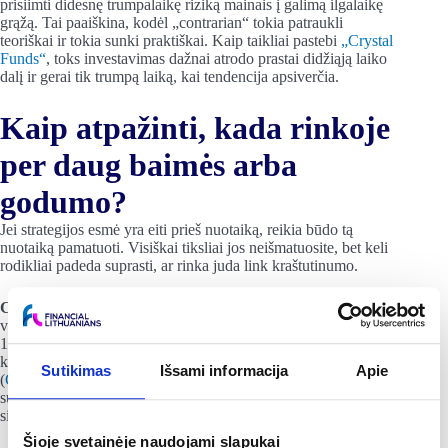
prisiimti didesnę trumpalaikę riziką mainais į galimą ilgalaikę
grąžą. Tai paaiškina, kodėl „contrarian“ tokia patraukli
teoriškai ir tokia sunki praktiškai. Kaip taikliai pastebi
„Crystal
Funds“
, toks investavimas dažnai atrodo prastai didžiąją laiko
dalį ir gerai tik trumpą laiką, kai tendencija apsiverčia.
Kaip atpažinti, kada rinkoje
per daug baimės arba
godumo?
Jei strategijos esmė yra eiti prieš nuotaiką, reikia būdo tą
nuotaiką pamatuoti. Visiškai tiksliai jos neišmatuosite, bet keli
rodikliai padeda suprasti, ar rinka juda link kraštutinumo.
CNN „Fear & Greed” indeksas.
Tai sudėtinis rodiklis,
vertinantis rinkos emocijas skalėje nuo 0 (didžiulė baimė) iki
100 (didžiulis godumas) pagal septynis komponentus, tokius
kaip kainų pagreitis, svyravimas ir saugaus turto paklausa
Sutikimas
Išsami informacija
Apie
(
CNN
). „Contrarian” logika: kraštutinė baimė dažnai sutampa
su pirkimo galimybėmis, o kraštutinis godumas, su atsargumo
signalu.
Šioje svetainėje naudojami slapukai