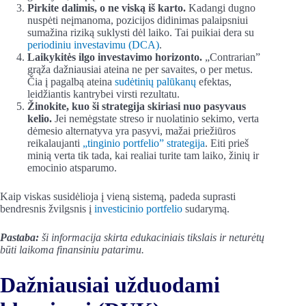
Pirkite dalimis, o ne viską iš karto.
Kadangi dugno
nuspėti neįmanoma, pozicijos didinimas palaipsniui
sumažina riziką suklysti dėl laiko. Tai puikiai dera su
periodiniu investavimu (DCA)
.
Laikykitės ilgo investavimo horizonto.
„Contrarian”
grąža dažniausiai ateina ne per savaites, o per metus.
Čia į pagalbą ateina
sudėtinių palūkanų
efektas,
leidžiantis kantrybei virsti rezultatu.
Žinokite, kuo ši strategija skiriasi nuo pasyvaus
kelio.
Jei nemėgstate streso ir nuolatinio sekimo, verta
dėmesio alternatyva yra pasyvi, mažai priežiūros
reikalaujanti
„tinginio portfelio” strategija
. Eiti prieš
minią verta tik tada, kai realiai turite tam laiko, žinių ir
emocinio atsparumo.
Kaip viskas susidėlioja į vieną sistemą, padeda suprasti
bendresnis žvilgsnis į
investicinio portfelio
sudarymą.
Pastaba:
ši informacija skirta edukaciniais tikslais ir neturėtų
būti laikoma finansiniu patarimu.
Dažniausiai užduodami