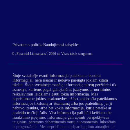
Privatumo politika
Naudojimosi taisyklės
© „Financial Lithuanians“, 2026 m. Visos teisės saugomos.
Šioje svetainėje esanti informacija pateikiama bendrai
informacijai, nėra išsami ir nebuvo parengta jokiam kitam
tikslui. Šioje svetainėje esančią informaciją turėtų peržiūrėti tik
asmenys, kuriems pagal galiojančius įstatymus ar norminius
reikalavimus leidžiama gauti tokią informaciją. Mes
neprisiimame jokios atsakomybės už bet kokios čia pateikiamos
informacijos tikslumą ar išsamumą arba jos praleidimą, jei ji
nebuvo įtraukta, arba bet kokią informaciją, kurią pateikė ar
praleido trečioji šalis. Visa informacija gali būti keičiama be
išankstinio įspėjimo. Informacija gali apimti perspektyvius
teiginius, paremtus dabartinėmis mūsų nuomonėmis, lūkesčiais
ir prognozėmis. Mes neprisiimame įsipareigojimo atnaujinti ar