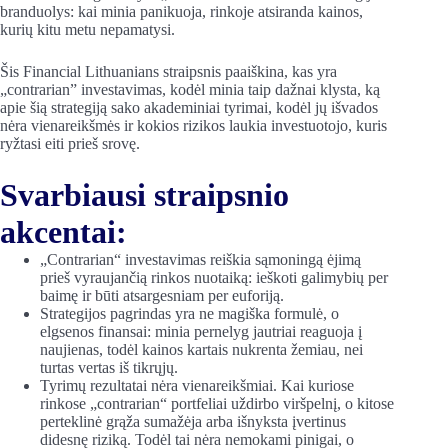
branduolys: kai minia panikuoja, rinkoje atsiranda kainos,
kurių kitu metu nepamatysi.
Šis Financial Lithuanians straipsnis paaiškina, kas yra
„contrarian” investavimas, kodėl minia taip dažnai klysta, ką
apie šią strategiją sako akademiniai tyrimai, kodėl jų išvados
nėra vienareikšmės ir kokios rizikos laukia investuotojo, kuris
ryžtasi eiti prieš srovę.
Svarbiausi straipsnio
akcentai:
„Contrarian“ investavimas reiškia sąmoningą ėjimą
prieš vyraujančią rinkos nuotaiką: ieškoti galimybių per
baimę ir būti atsargesniam per euforiją.
Strategijos pagrindas yra ne magiška formulė, o
elgsenos finansai: minia pernelyg jautriai reaguoja į
naujienas, todėl kainos kartais nukrenta žemiau, nei
turtas vertas iš tikrųjų.
Tyrimų rezultatai nėra vienareikšmiai. Kai kuriose
rinkose „contrarian“ portfeliai uždirbo viršpelnį, o kitose
perteklinė grąža sumažėja arba išnyksta įvertinus
didesnę riziką. Todėl tai nėra nemokami pinigai, o