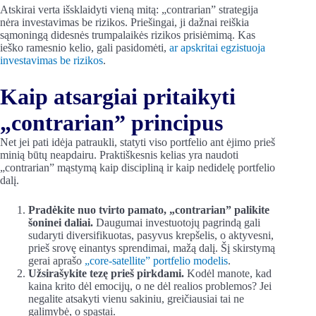
Atskirai verta išsklaidyti vieną mitą: „contrarian” strategija
nėra investavimas be rizikos. Priešingai, ji dažnai reiškia
sąmoningą didesnės trumpalaikės rizikos prisiėmimą. Kas
ieško ramesnio kelio, gali pasidomėti,
ar apskritai egzistuoja
investavimas be rizikos
.
Kaip atsargiai pritaikyti
„contrarian” principus
Net jei pati idėja patraukli, statyti viso portfelio ant ėjimo prieš
minią būtų neapdairu. Praktiškesnis kelias yra naudoti
„contrarian” mąstymą kaip discipliną ir kaip nedidelę portfelio
dalį.
Pradėkite nuo tvirto pamato, „contrarian” palikite
šoninei daliai.
Daugumai investuotojų pagrindą gali
sudaryti diversifikuotas, pasyvus krepšelis, o aktyvesni,
prieš srovę einantys sprendimai, mažą dalį. Šį skirstymą
gerai aprašo
„core-satellite” portfelio modelis
.
Užsirašykite tezę prieš pirkdami.
Kodėl manote, kad
kaina krito dėl emocijų, o ne dėl realios problemos? Jei
negalite atsakyti vienu sakiniu, greičiausiai tai ne
galimybė, o spąstai.