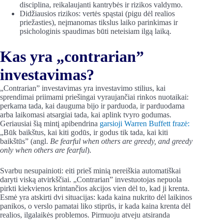
disciplina, reikalaujanti kantrybės ir rizikos valdymo.
Didžiausios rizikos: vertės spąstai (pigu dėl realios
priežasties), neįmanomas tikslus laiko parinkimas ir
psichologinis spaudimas būti neteisiam ilgą laiką.
Kas yra „contrarian”
investavimas?
„Contrarian” investavimas yra investavimo stilius, kai
sprendimai priimami priešingai vyraujančiai rinkos nuotaikai:
perkama tada, kai dauguma bijo ir parduoda, ir parduodama
arba laikomasi atsargiai tada, kai aplink tvyro godumas.
Geriausiai šią mintį apibendrina
garsioji Warren Buffett frazė:
„Būk baikštus, kai kiti godūs, ir godus tik tada, kai kiti
baikštūs” (angl.
Be fearful when others are greedy, and greedy
only when others are fearful
).
Svarbu nesupainioti: eiti prieš minią nereiškia automatiškai
daryti viską atvirkščiai. „Contrarian” investuotojas nepuola
pirkti kiekvienos krintančios akcijos vien dėl to, kad ji krenta.
Esmė yra atskirti dvi situacijas: kada kaina nukrito dėl laikinos
panikos, o verslo pamatai liko stiprūs, ir kada kaina krenta dėl
realios, ilgalaikės problemos. Pirmuoju atveju atsiranda