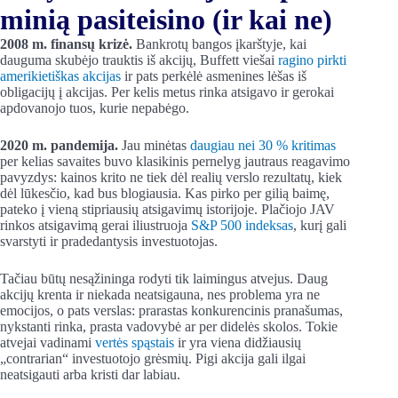
minią pasiteisino (ir kai ne)
2008 m. finansų krizė.
Bankrotų bangos įkarštyje, kai
dauguma skubėjo trauktis iš akcijų, Buffett viešai
ragino pirkti
amerikietiškas akcijas
ir pats perkėlė asmenines lėšas iš
obligacijų į akcijas. Per kelis metus rinka atsigavo ir gerokai
apdovanojo tuos, kurie nepabėgo.
2020 m. pandemija.
Jau minėtas
daugiau nei 30 % kritimas
per kelias savaites buvo klasikinis pernelyg jautraus reagavimo
pavyzdys: kainos krito ne tiek dėl realių verslo rezultatų, kiek
dėl lūkesčio, kad bus blogiausia. Kas pirko per gilią baimę,
pateko į vieną stipriausių atsigavimų istorijoje. Plačiojo JAV
rinkos atsigavimą gerai iliustruoja
S&P 500 indeksas
, kurį gali
svarstyti ir pradedantysis investuotojas.
Tačiau būtų nesąžininga rodyti tik laimingus atvejus. Daug
akcijų krenta ir niekada neatsigauna, nes problema yra ne
emocijos, o pats verslas: prarastas konkurencinis pranašumas,
nykstanti rinka, prasta vadovybė ar per didelės skolos. Tokie
atvejai vadinami
vertės spąstais
ir yra viena didžiausių
„contrarian“ investuotojo grėsmių. Pigi akcija gali ilgai
neatsigauti arba kristi dar labiau.