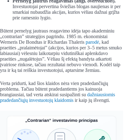
Pernelyg jautrus reagavimas (angl.
overreaction
).
Investuotojai pervertina šviežias blogas naujienas ir per
smarkiai nubaudžia akcijas, kurios vėliau dažnai grįžta
prie ramesnio lygio.
Būtent pernelyg jautraus reagavimo idėja tapo akademiniu
„contrarian” strategijos pagrindu. 1985 m. ekonomistai
Werneris De Bondtas ir Richardas Thaleris
parodė
, kad
praeities „pralaimėtojai” (akcijos, kurios per 3–5 metus smuko
labiausiai) vėlesniu laikotarpiu vidutiniškai aplenkdavo
praeities „nugalėtojus”. Vėliau šį efektą bandyta atkartoti
įvairiose rinkose, tačiau rezultatai nebuvo vienodi. Kodėl taip
yra ir ką tai reiškia investuotojui, aptarsime žemiau.
Verta pridurti, kad šios klaidos nėra vien pradedančiųjų
problema. Tačiau būtent pradedantiems jos kainuoja
brangiausiai, tad verta atskirai susipažinti su
dažniausiomis
pradedančiųjų investuotojų klaidomis
ir kaip jų išvengti.