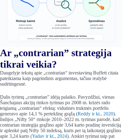
Ar „contrarian” strategija
tikrai veikia?
Daugelyje tekstų apie „contrarian“ investavimą Buffett citata
pateikiama kaip pagrindinis argumentas, tačiau realybė
sudėtingesnė.
Dalis tyrimų „contrarian” idėją palaiko. Pavyzdžiui, vienas
Šanchajaus akcijų rinkos tyrimas po 2008 m. krizės rado
teigiamą „contrarian“ efektą: vidutinės trukmės portfelis
generavo apie 14,1 % perteklinę grąžą (
Reddy ir kt., 2020
).
Indijos „Nifty 50“ rinkoje 2010–2022 m. tyrimas parodė, kad
contrarian strategija grąžino apie 3,64 karto pradinę investiciją
ir aplenkė patį Nifty 50 indeksą, kuris per tą laikotarpį grąžino
apie 3,24 karto (
Yadav ir kt., 2024
). Atskiri tyrimai taip pat