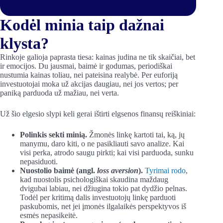
Kodėl minia taip dažnai
klysta?
Rinkoje galioja paprasta tiesa: kainas judina ne tik skaičiai, bet
ir emocijos. Du jausmai, baimė ir godumas, periodiškai
nustumia kainas toliau, nei pateisina realybė. Per euforiją
investuotojai moka už akcijas daugiau, nei jos vertos; per
paniką parduoda už mažiau, nei verta.
Už šio elgesio slypi keli gerai ištirti elgsenos finansų reiškiniai:
Polinkis sekti minią.
Žmonės linkę kartoti tai, ką, jų
manymu, daro kiti, o ne pasikliauti savo analize. Kai
visi perka, atrodo saugu pirkti; kai visi parduoda, sunku
nepasiduoti.
Nuostolio baimė (angl.
loss aversion
).
Tyrimai rodo
,
kad nuostolis psichologiškai skaudina maždaug
dvigubai labiau, nei džiugina tokio pat dydžio pelnas.
Todėl per kritimą dalis investuotojų linkę parduoti
paskubomis, net jei įmonės ilgalaikės perspektyvos iš
esmės nepasikeitė.