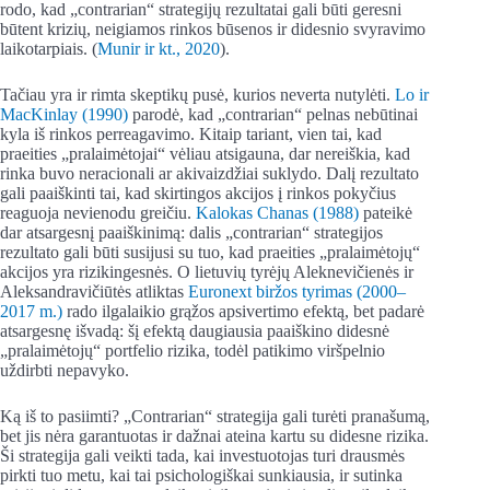
rodo, kad „contrarian“ strategijų rezultatai gali būti geresni
būtent krizių, neigiamos rinkos būsenos ir didesnio svyravimo
laikotarpiais. (
Munir ir kt., 2020
).
Tačiau yra ir rimta skeptikų pusė, kurios neverta nutylėti.
Lo ir
MacKinlay (1990)
parodė, kad „contrarian“ pelnas nebūtinai
kyla iš rinkos perreagavimo. Kitaip tariant, vien tai, kad
praeities „pralaimėtojai“ vėliau atsigauna, dar nereiškia, kad
rinka buvo neracionali ar akivaizdžiai suklydo. Dalį rezultato
gali paaiškinti tai, kad skirtingos akcijos į rinkos pokyčius
reaguoja nevienodu greičiu.
Kalokas Chanas (1988)
pateikė
dar atsargesnį paaiškinimą: dalis „contrarian“ strategijos
rezultato gali būti susijusi su tuo, kad praeities „pralaimėtojų“
akcijos yra rizikingesnės. O lietuvių tyrėjų Aleknevičienės ir
Aleksandravičiūtės atliktas
Euronext biržos tyrimas (2000–
2017 m.)
rado ilgalaikio grąžos apsivertimo efektą, bet padarė
atsargesnę išvadą: šį efektą daugiausia paaiškino didesnė
„pralaimėtojų“ portfelio rizika, todėl patikimo viršpelnio
uždirbti nepavyko.
Ką iš to pasiimti? „Contrarian“ strategija gali turėti pranašumą,
bet jis nėra garantuotas ir dažnai ateina kartu su didesne rizika.
Ši strategija gali veikti tada, kai investuotojas turi drausmės
pirkti tuo metu, kai tai psichologiškai sunkiausia, ir sutinka