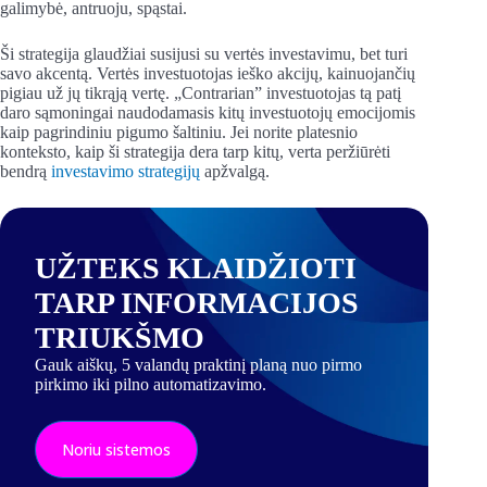
galimybė, antruoju, spąstai.
Ši strategija glaudžiai susijusi su vertės investavimu, bet turi
savo akcentą. Vertės investuotojas ieško akcijų, kainuojančių
pigiau už jų tikrąją vertę. „Contrarian” investuotojas tą patį
daro sąmoningai naudodamasis kitų investuotojų emocijomis
kaip pagrindiniu pigumo šaltiniu. Jei norite platesnio
konteksto, kaip ši strategija dera tarp kitų, verta peržiūrėti
bendrą
investavimo strategijų
apžvalgą.
UŽTEKS KLAIDŽIOTI
TARP INFORMACIJOS
TRIUKŠMO
Gauk aiškų, 5 valandų praktinį planą nuo pirmo
pirkimo iki pilno automatizavimo.
Noriu sistemos