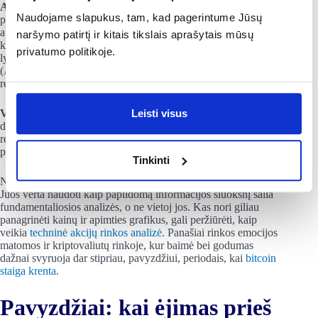
AAII investuotojų nuotaikų apklausa.
Tai savaitinė JAV
Naudojame slapukus, tam, kad pagerintume Jūsų
privačių investuotojų apklausa apie tai, ar jie tikisi rinkos
augimo per artimiausius 6 mėnesius. Ji jau seniai naudojama
naršymo patirtį ir kitais tikslais aprašytais mūsų
kaip „contrarian” rodiklis: kai optimizmas pasiekia kraštutinį
privatumo politikoje.
lygį, rinka dažniau būna arti viršūnės, o ne tolesnio augimo
(
AAII
). Svarbu, kad signalas vertingas tik prie kraštutinių
reikšmių, o ne kasdienio svyravimo.
Vertinimo rodikliai.
Žemas kainos ir pelno (P/E) santykis,
Leisti visus
didelė dividendų grąža ar žema kainos ir balansinės vertės
reikšmė padeda atskirti, ar pigumą lemia emocijos, ar realiai
prastesnis verslas.
Tinkinti
Nė vienas iš šių įrankių nėra pirkimo ar pardavimo mygtukas.
Juos verta naudoti kaip papildomą informacijos sluoksnį šalia
fundamentaliosios analizės, o ne vietoj jos. Kas nori giliau
panagrinėti kainų ir apimties grafikus, gali peržiūrėti, kaip
veikia
techninė akcijų rinkos analizė
. Panašiai rinkos emocijos
matomos ir kriptovaliutų rinkoje, kur baimė bei godumas
dažnai svyruoja dar stipriau, pavyzdžiui, periodais, kai
bitcoin
staiga krenta
.
Pavyzdžiai: kai ėjimas prieš