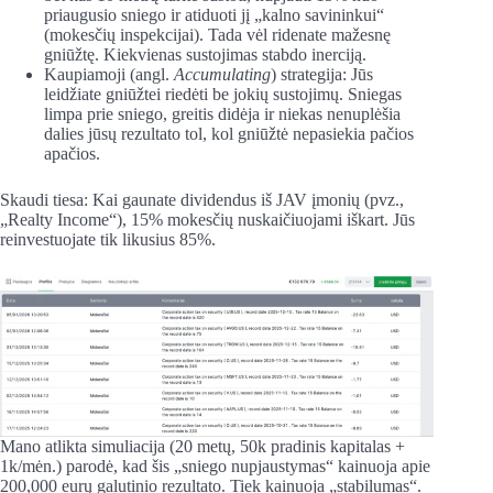
priaugusio sniego ir atiduoti jį „kalno savininkui“
(mokesčių inspekcijai). Tada vėl ridenate mažesnę
gniūžtę. Kiekvienas sustojimas stabdo inerciją.
Kaupiamoji (angl.
Accumulating
) strategija: Jūs
leidžiate gniūžtei riedėti be jokių sustojimų. Sniegas
limpa prie sniego, greitis didėja ir niekas nenuplėšia
dalies jūsų rezultato tol, kol gniūžtė nepasiekia pačios
apačios.
Skaudi tiesa: Kai gaunate dividendus iš JAV įmonių (pvz.,
„Realty Income“), 15% mokesčių nuskaičiuojami iškart. Jūs
reinvestuojate tik likusius 85%.
Mano atlikta simuliacija (20 metų, 50k pradinis kapitalas +
1k/mėn.) parodė, kad šis „sniego nupjaustymas“ kainuoja apie
200,000 eurų galutinio rezultato. Tiek kainuoja „stabilumas“.