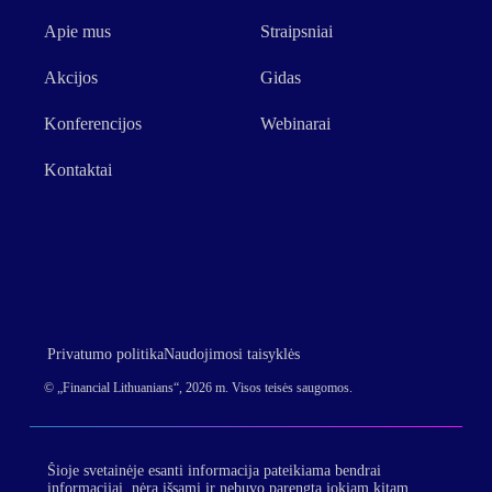
Apie mus
Straipsniai
Akcijos
Gidas
Konferencijos
Webinarai
Kontaktai
Privatumo politika
Naudojimosi taisyklės
© „Financial Lithuanians“, 2026 m. Visos teisės saugomos.
Šioje svetainėje esanti informacija pateikiama bendrai
informacijai, nėra išsami ir nebuvo parengta jokiam kitam