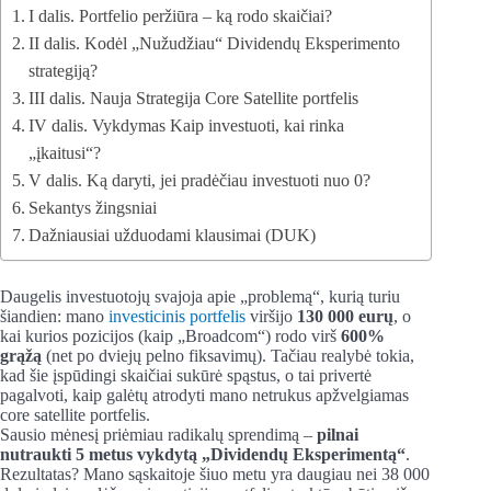
I dalis. Portfelio peržiūra – ką rodo skaičiai?
II dalis. Kodėl „Nužudžiau“ Dividendų Eksperimento
strategiją?
III dalis. Nauja Strategija Core Satellite portfelis
IV dalis. Vykdymas Kaip investuoti, kai rinka
„įkaitusi“?
V dalis. Ką daryti, jei pradėčiau investuoti nuo 0?
Sekantys žingsniai
Dažniausiai užduodami klausimai (DUK)
Daugelis investuotojų svajoja apie „problemą“, kurią turiu
šiandien: mano
investicinis portfelis
viršijo
130 000 eurų
, o
kai kurios pozicijos (kaip „Broadcom“) rodo virš
600%
grąžą
(net po dviejų pelno fiksavimų). Tačiau realybė tokia,
kad šie įspūdingi skaičiai sukūrė spąstus, o tai privertė
pagalvoti, kaip galėtų atrodyti mano netrukus apžvelgiamas
core satellite portfelis.
Sausio mėnesį priėmiau radikalų sprendimą –
pilnai
nutraukti 5 metus vykdytą „Dividendų Eksperimentą“
.
Rezultatas? Mano sąskaitoje šiuo metu yra daugiau nei 38 000