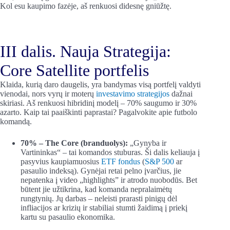
Kol esu kaupimo fazėje, aš renkuosi didesnę gniūžtę.
III dalis. Nauja Strategija:
Core Satellite portfelis
Klaida, kurią daro daugelis, yra bandymas visą portfelį valdyti
vienodai, nors vyrų ir moterų
investavimo strategijos
dažnai
skiriasi. Aš renkuosi hibridinį modelį – 70% saugumo ir 30%
azarto. Kaip tai paaiškinti paprastai? Pagalvokite apie futbolo
komandą.
70% – The Core (branduolys):
„Gynyba ir
Vartininkas“ – tai komandos stuburas. Ši dalis keliauja į
pasyvius kaupiamuosius
ETF fondus
(
S&P 500
ar
pasaulio indeksą). Gynėjai retai pelno įvarčius, jie
nepatenka į video „highlights” ir atrodo nuobodūs. Bet
būtent jie užtikrina, kad komanda nepralaimėtų
rungtynių. Jų darbas – neleisti prarasti pinigų dėl
infliacijos ar krizių ir stabiliai stumti žaidimą į priekį
kartu su pasaulio ekonomika.