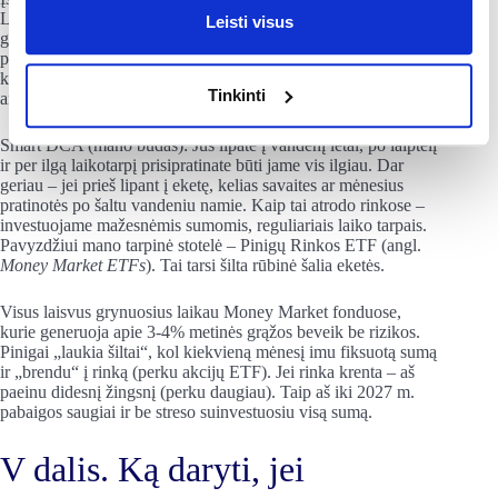
Lump Sum (Viskas iškart): Jūs įšokate į ledinį vandenį stačia
Leisti visus
galva ir būnate ten bent 5 minutes. Jei organizmas atlaiko –
puiku. Bet šokas gali būti toks didelis (jei rinka kitą dieną
krenta 20%-40%), kad ištiks panika ir išlipsite privalomai
Tinkinti
anksčiau nei norėjote.
Smart DCA (mano būdas): Jūs lipate į vandenį lėtai, po laiptelį
ir per ilgą laikotarpį prisipratinate būti jame vis ilgiau. Dar
geriau – jei prieš lipant į eketę, kelias savaites ar mėnesius
pratinotės po šaltu vandeniu namie. Kaip tai atrodo rinkose –
investuojame mažesnėmis sumomis, reguliariais laiko tarpais.
Pavyzdžiui mano tarpinė stotelė – Pinigų Rinkos ETF (angl.
Money Market ETFs
). Tai tarsi šilta rūbinė šalia eketės.
Visus laisvus grynuosius laikau Money Market fonduose,
kurie generuoja apie 3-4% metinės grąžos beveik be rizikos.
Pinigai „laukia šiltai“, kol kiekvieną mėnesį imu fiksuotą sumą
ir „brendu“ į rinką (perku akcijų ETF). Jei rinka krenta – aš
paeinu didesnį žingsnį (perku daugiau). Taip aš iki 2027 m.
pabaigos saugiai ir be streso suinvestuosiu visą sumą.
V dalis. Ką daryti, jei