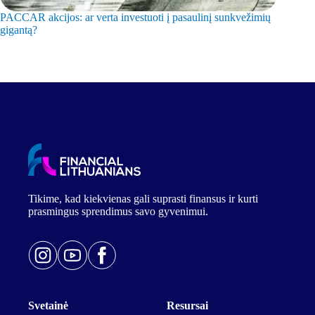
PACCAR akcijos: ar verta investuoti į pasaulinį sunkvežimių
Leonardo
gigantą?
milžinę?
Tikime, kad kiekvienas gali suprasti finansus ir kurti
prasmingus sprendimus savo gyvenimui.
Svetainė
Resursai