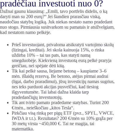
pradėčiau investuoti nuo 0?
Dažnai gaunu klausimą: „Emili, tavo portfelis didelis, o ką
daryti man su 200 eurų?“ Jei šiandien prarasčiau viską,
naudočiau statybų logiką. Juk niekas nestato namo pradedant
nuo stogo. Pirmiausia susitvarkom su pamatais ir atsižvelgiam,
kad nestatom namo pelkėje.
Prieš investuojant, privaloma atsikratyti vartojimo skolų
(lizingai, kreditai). Jei skola kainuoja 15%, o rinka
uždirba 10% – tai tas pats, kas statyti namą
smegduobėje. Kiekvieną investuotą eurą pelkė praryja
greičiau, nei spėjate dėti kitą.
Tik kai pelkė sausa, liejame betoną – kaupiame 3–6
mėn. išlaidų rezervą. Be betono, atėjus pirmai audrai
(ligai, darbo praradimui), jūsų investicijų namas sugrius,
nes teks parduoti akcijas pusvelčiui, kad tiesiog
išgyventumėte. Tai labai dažna klaida tarp
pradedančiųjų investuotojų.
Tik ant tvirto pamato pradedame statybas. Turint 200
€/mėn., neieškočiau „kitos Tesla“.
Pirkčiau visą rinką per pigų ETF (pvz., SPYL, VWCE,
IWDA ir t.t.). Rezultatas? 200 €/mėn su 10% grąža per
30 metų virsta ~450,000 €. Tai ne magija, tai
matematika.