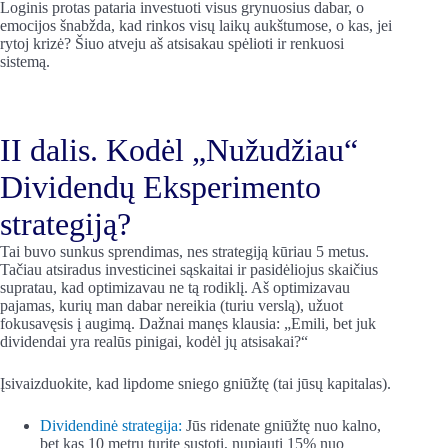
Loginis protas pataria investuoti visus grynuosius dabar, o
emocijos šnabžda, kad rinkos visų laikų aukštumose, o kas, jei
rytoj krizė? Šiuo atveju aš atsisakau spėlioti ir renkuosi
sistemą.
II dalis. Kodėl „Nužudžiau“
Dividendų Eksperimento
strategiją?
Tai buvo sunkus sprendimas, nes strategiją kūriau 5 metus.
Tačiau atsiradus investicinei sąskaitai ir pasidėliojus skaičius
supratau, kad optimizavau ne tą rodiklį. Aš optimizavau
pajamas, kurių man dabar nereikia (turiu verslą), užuot
fokusavęsis į augimą. Dažnai manęs klausia: „Emili, bet juk
dividendai yra realūs pinigai, kodėl jų atsisakai?“
Įsivaizduokite, kad lipdome sniego gniūžtę (tai jūsų kapitalas).
Dividendinė strategija:
Jūs ridenate gniūžtę nuo kalno,
bet kas 10 metrų turite sustoti, nupjauti 15% nuo