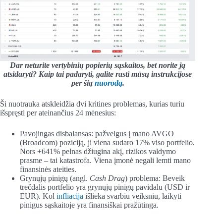
Dar neturite vertybinių popierių sąskaitos, bet norite ją
atsidaryti?
Kaip tai padaryti, galite rasti mūsų instrukcijose
per šią
nuorodą
.
Ši nuotrauka atskleidžia dvi kritines problemas, kurias turiu
išspręsti per ateinančius 24 mėnesius:
Pavojingas disbalansas: pažvelgus į mano AVGO
(Broadcom) poziciją, ji viena sudaro 17% viso portfelio.
Nors +641% pelnas džiugina akį, rizikos valdymo
prasme – tai katastrofa. Viena įmonė negali lemti mano
finansinės ateities.
Grynųjų pinigų (angl.
Cash Drag
) problema: Beveik
trečdalis portfelio yra grynųjų pinigų pavidalu (USD ir
EUR). Kol
infliacija
išlieka svarbiu veiksniu, laikyti
pinigus sąskaitoje yra finansiškai pražūtinga.