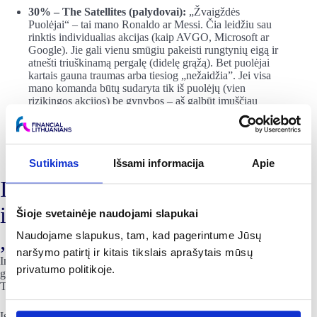
30% – The Satellites (palydovai):
„Žvaigždės
Puolėjai“ – tai mano Ronaldo ar Messi. Čia leidžiu sau
rinktis individualias akcijas (kaip AVGO, Microsoft ar
Google). Jie gali vienu smūgiu pakeisti rungtynių eigą ir
atnešti triuškinamą pergalę (didelę grąžą). Bet puolėjai
kartais gauna traumas arba tiesiog „nežaidžia”. Jei visa
mano komanda būtų sudaryta tik iš puolėjų (vien
rizikingos akcijos) be gynybos – aš galbūt įmuščiau
daug, bet praleisčiau dar daugiau ir galiausiai
pralaimėčiau čempionatą.
Sutikimas
Išsami informacija
Apie
IV dalis. Vykdymas: Kaip
investuoti, kai rinka
Šioje svetainėje naudojami slapukai
„įkaitusi“?
Naudojame slapukus, tam, kad pagerintume Jūsų
naršymo patirtį ir kitais tikslais aprašytais mūsų
Investuoti 40,000+ eurų vienu ypu („Lump Sum“), kai
privatumo politikoje.
grafikai atrodo kaip vertikali siena, yra psichologiškai sunku.
Todėl aš sukūriau tarpinę stotelę.
Įsivaizduokite investavimą kaip maudynes eketėje žiemą.