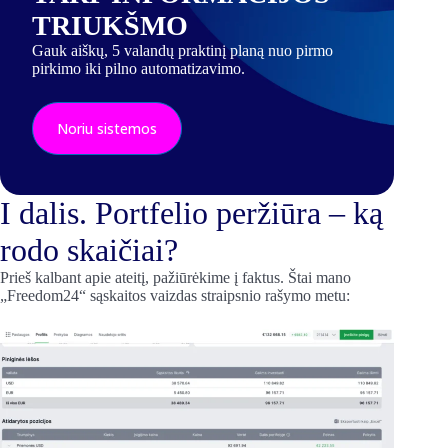
TRIUKŠMO
Gauk aiškų, 5 valandų praktinį planą nuo pirmo
pirkimo iki pilno automatizavimo.
Noriu sistemos
I dalis. Portfelio peržiūra – ką
rodo skaičiai?
Prieš kalbant apie ateitį, pažiūrėkime į faktus. Štai mano
„Freedom24“ sąskaitos vaizdas straipsnio rašymo metu: