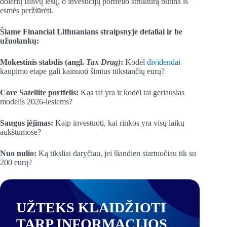
dolerių laisvų lėšų, o investicijų portfelio struktūrą būtina iš
esmės peržiūrėti.
Šiame Financial Lithuanians straipsnyje detaliai ir be
užuolankų:
Mokestinis stabdis (angl.
Tax Drag)
:
Kodėl
dividendai
kaupimo etape gali kainuoti šimtus tūkstančių eurų?
Core Satellite portfelis:
Kas tai yra ir kodėl tai geriausias
modelis 2026-iesiems?
Saugus įėjimas:
Kaip investuoti, kai rinkos yra visų laikų
aukštumose?
Nuo nulio:
Ką tiksliai daryčiau, jei šiandien startuočiau tik su
200 eurų?
UŽTEKS KLAIDŽIOTI
TARP INFORMACIJOS