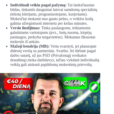
Individuali veikla pagal pažymą:
Tai lanksčiausias
būdas, tinkantis daugumai laisvai samdomų specialistų
(tekstų kūrėjams, programuotojams, kurjeriams).
Mokesčiai mokami nuo gauto pelno, o veiklos kodą
galima užregistruoti internetu per kelias minutes.
Verslo liudijimas:
Tinka paslaugoms, teikiamoms
galutiniams vartotojams (pvz., butų nuoma, kirpėjų
paslaugos, prekyba turgavietėse). Mokamas fiksuotas
mokestis iš anksto.
Mažoji bendrija (MB):
Verta svarstyti, jei planuojate
didesnį verslą su partneriais. Svarbu: Jei dirbate pagal
darbo sutartį, už jus PSD (Privalomąjį sveikatos
draudimą) moka darbdavys, tačiau vykdant individualią
veiklą gali atsirasti papildomų mokestinių prievolių.