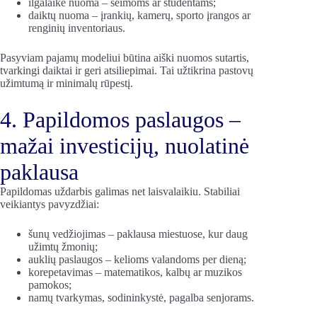
ilgalaikė nuoma – šeimoms ar studentams;
daiktų nuoma – įrankių, kamerų, sporto įrangos ar
renginių inventoriaus.
Pasyviam pajamų modeliui būtina aiški nuomos sutartis,
tvarkingi daiktai ir geri atsiliepimai. Tai užtikrina pastovų
užimtumą ir minimalų rūpestį.
4. Papildomos paslaugos –
mažai investicijų, nuolatinė
paklausa
Papildomas uždarbis galimas net laisvalaikiu. Stabiliai
veikiantys pavyzdžiai:
šunų vedžiojimas – paklausa miestuose, kur daug
užimtų žmonių;
auklių paslaugos – kelioms valandoms per dieną;
korepetavimas – matematikos, kalbų ar muzikos
pamokos;
namų tvarkymas, sodininkystė, pagalba senjorams.