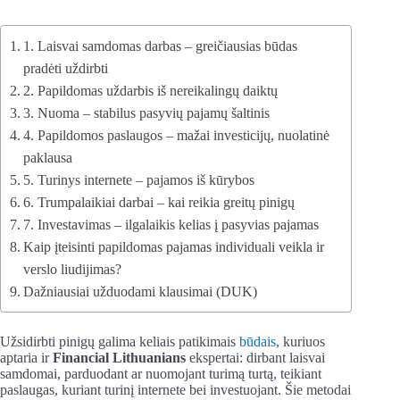
1. Laisvai samdomas darbas – greičiausias būdas
pradėti uždirbti
2. Papildomas uždarbis iš nereikalingų daiktų
3. Nuoma – stabilus pasyvių pajamų šaltinis
4. Papildomos paslaugos – mažai investicijų, nuolatinė
paklausa
5. Turinys internete – pajamos iš kūrybos
6. Trumpalaikiai darbai – kai reikia greitų pinigų
7. Investavimas – ilgalaikis kelias į pasyvias pajamas
Kaip įteisinti papildomas pajamas individuali veikla ir
verslo liudijimas?
Dažniausiai užduodami klausimai (DUK)
Užsidirbti pinigų galima keliais patikimais
būdais
, kuriuos
aptaria ir
Financial Lithuanians
ekspertai: dirbant laisvai
samdomai, parduodant ar nuomojant turimą turtą, teikiant
paslaugas, kuriant turinį internete bei investuojant. Šie metodai