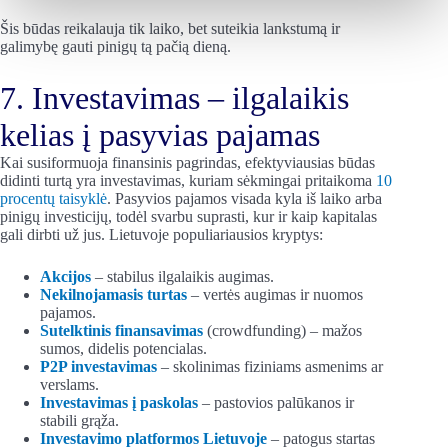
Šis būdas reikalauja tik laiko, bet suteikia lankstumą ir
galimybę gauti pinigų tą pačią dieną.
7. Investavimas – ilgalaikis
kelias į pasyvias pajamas
Kai susiformuoja finansinis pagrindas, efektyviausias būdas
didinti turtą yra investavimas, kuriam sėkmingai pritaikoma
10
procentų taisyklė
. Pasyvios pajamos visada kyla iš laiko arba
pinigų investicijų, todėl svarbu suprasti, kur ir kaip kapitalas
gali dirbti už jus. Lietuvoje populiariausios kryptys:
Akcijos
– stabilus ilgalaikis augimas.
Nekilnojamasis turtas
– vertės augimas ir nuomos
pajamos.
Sutelktinis finansavimas
(crowdfunding) – mažos
sumos, didelis potencialas.
P2P investavimas
– skolinimas fiziniams asmenims ar
verslams.
Investavimas į paskolas
– pastovios palūkanos ir
stabili grąža.
Investavimo platformos Lietuvoje
– patogus startas