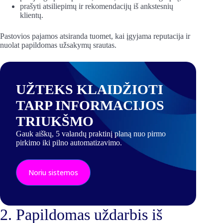
prašyti atsiliepimų ir rekomendacijų iš ankstesnių
klientų.
Pastovios pajamos atsiranda tuomet, kai įgyjama reputacija ir
nuolat papildomas užsakymų srautas.
UŽTEKS KLAIDŽIOTI
TARP INFORMACIJOS
TRIUKŠMO
Gauk aiškų, 5 valandų praktinį planą nuo pirmo
pirkimo iki pilno automatizavimo.
Noriu sistemos
2. Papildomas uždarbis iš