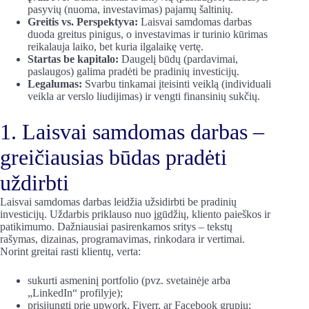
pasyvių (nuoma, investavimas) pajamų šaltinių.
Greitis vs. Perspektyva:
Laisvai samdomas darbas
duoda greitus pinigus, o investavimas ir turinio kūrimas
reikalauja laiko, bet kuria ilgalaikę vertę.
Startas be kapitalo:
Daugelį būdų (pardavimai,
paslaugos) galima pradėti be pradinių investicijų.
Legalumas:
Svarbu tinkamai įteisinti veiklą (individuali
veikla ar verslo liudijimas) ir vengti finansinių sukčių.
1. Laisvai samdomas darbas –
greičiausias būdas pradėti
uždirbti
Laisvai samdomas darbas leidžia užsidirbti be pradinių
investicijų. Uždarbis priklauso nuo įgūdžių, kliento paieškos ir
patikimumo. Dažniausiai pasirenkamos sritys – tekstų
rašymas, dizainas, programavimas, rinkodara ir vertimai.
Norint greitai rasti klientų, verta:
sukurti asmeninį portfolio (pvz. svetainėje arba
„LinkedIn“ profilyje);
prisijungti prie upwork, Fiverr, ar Facebook grupių;