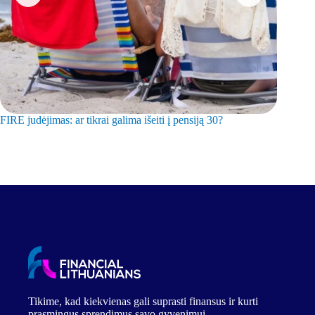
FIRE judėjimas: ar tikrai galima išeiti į pensiją 30?
Kaip užd
Tikime, kad kiekvienas gali suprasti finansus ir kurti
prasmingus sprendimus savo gyvenimui.