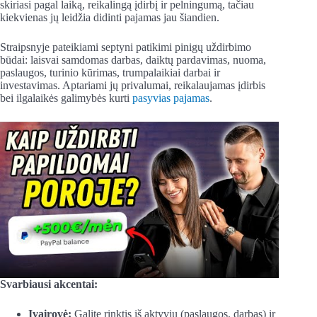
skiriasi pagal laiką, reikalingą įdirbį ir pelningumą, tačiau
kiekvienas jų leidžia didinti pajamas jau šiandien.
Straipsnyje pateikiami septyni patikimi pinigų uždirbimo
būdai: laisvai samdomas darbas, daiktų pardavimas, nuoma,
paslaugos, turinio kūrimas, trumpalaikiai darbai ir
investavimas. Aptariami jų privalumai, reikalaujamas įdirbis
bei ilgalaikės galimybės kurti
pasyvias pajamas
.
Svarbiausi akcentai:
Įvairovė:
Galite rinktis iš aktyvių (paslaugos, darbas) ir