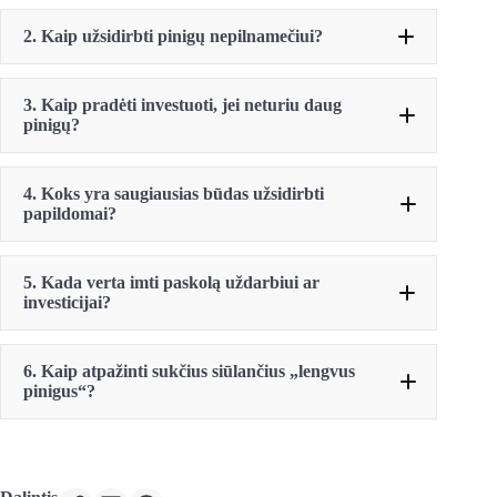
2. Kaip užsidirbti pinigų nepilnamečiui?
3. Kaip pradėti investuoti, jei neturiu daug
pinigų?
sutelktinio
4. Koks yra saugiausias būdas užsidirbti
finansavimo
papildomai?
5. Kada verta imti paskolą uždarbiui ar
investicijai?
6. Kaip atpažinti sukčius siūlančius „lengvus
pinigus“?