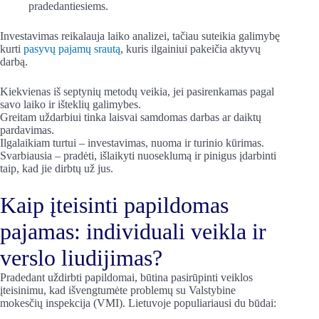
pradedantiesiems.
Investavimas reikalauja laiko analizei, tačiau suteikia galimybę
kurti
pasyvų pajamų srautą
, kuris ilgainiui pakeičia aktyvų
darbą.
Kiekvienas iš septynių metodų veikia, jei pasirenkamas pagal
savo laiko ir išteklių galimybes.
Greitam uždarbiui tinka laisvai samdomas darbas ar daiktų
pardavimas.
Ilgalaikiam turtui – investavimas, nuoma ir turinio kūrimas.
Svarbiausia – pradėti, išlaikyti nuoseklumą ir pinigus įdarbinti
taip, kad jie dirbtų už jus.
Kaip įteisinti papildomas
pajamas: individuali veikla ir
verslo liudijimas?
Pradedant uždirbti papildomai, būtina pasirūpinti veiklos
įteisinimu, kad išvengtumėte problemų su Valstybine
mokesčių inspekcija (VMI). Lietuvoje populiariausi du būdai: