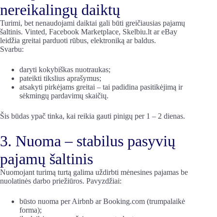
nereikalingų daiktų
Turimi, bet nenaudojami daiktai gali būti greičiausias pajamų
šaltinis. Vinted, Facebook Marketplace, Skelbiu.lt ar eBay
leidžia greitai parduoti rūbus, elektroniką ar baldus.
Svarbu:
daryti kokybiškas nuotraukas;
pateikti tikslius aprašymus;
atsakyti pirkėjams greitai – tai padidina pasitikėjimą ir
sėkmingų pardavimų skaičių.
Šis būdas ypač tinka, kai reikia gauti pinigų per 1 – 2 dienas.
3. Nuoma – stabilus pasyvių
pajamų šaltinis
Nuomojant turimą turtą galima uždirbti mėnesines pajamas be
nuolatinės darbo priežiūros. Pavyzdžiai:
būsto nuoma per Airbnb ar Booking.com (trumpalaikė
forma);