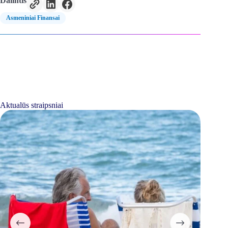
Dalintis
Prašoma sumokėti „registracijos mokestį“ prieš
pradedant dirbti.
Asmeniniai Finansai
Žadama nerealiai didelė grąža (pvz., 20% per
savaitę) be jokios rizikos.
Spaudžiama priimti sprendimą čia ir dabar.
Visada tikrinkite platformos atsiliepimus
„Google“ arba „Trustpilot“ ir venkite pervedinėti
pinigus į neaiškias sąskaitas.
Aktualūs straipsniai