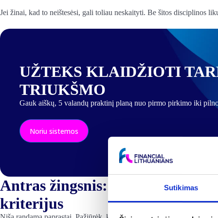
Jei žinai, kad to neištesėsi, gali toliau neskaityti. Be šitos disciplinos li
UŽTEKS KLAIDŽIOTI TAR
TRIUKŠMO
Gauk aiškų, 5 valandų praktinį planą nuo pirmo pirkimo iki piln
Noriu sistemos
Antras žingsnis: nišos pasirinki
Sutikimas
kriterijus
Niša randama paprastai. Pažiūrėk, kas tave realiai veža, ir pasitikrink