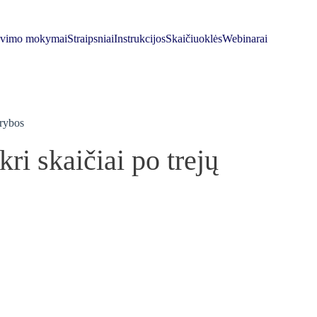
avimo mokymai
Straipsniai
Instrukcijos
Skaičiuoklės
Webinarai
ūrybos
kri skaičiai po trejų