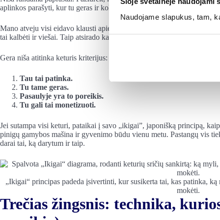
Šioje svetainėje naudojami 
aplinkos parašyti,
kur tu geras ir kokio patarimo jie pas tave ateitų.
Naudojame slapukus, tam, kad
Mano atveju visi eidavo
klausti apie
investavimo pradžiamokslį
ir pinig
tai kalbėti ir viešai. Taip atsirado kanalas.
Gera niša atitinka keturis kriterijus:
Tau tai patinka.
Tu tame geras.
Pasaulyje yra to poreikis.
Tu gali tai monetizuoti.
Jei sutampa visi keturi, pataikai į savo „ikigai”, japonišką principą, kai
pinigų gamybos mašina ir gyvenimo būdu vienu metu. Pastangų vis tiek 
darai tai, ką darytum ir taip.
„Ikigai“ principas padeda įsivertinti, kur susikerta tai, kas patinka, k
mokėti.
Trečias žingsnis: technika, kurios