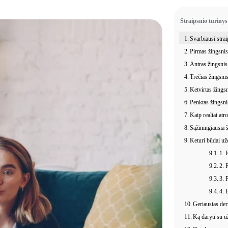
Straipsnio turinys
Svarbiausi strai
Pirmas žingsnis
Antras žingsnis 
Trečias žingsnis
Ketvirtas žingsn
Penktas žingsni
Kaip realiai atr
Sąžiningiausia š
Keturi būdai už
1. 
2. 
3. 
4. 
Geriausias der
Ką daryti su už