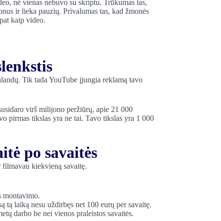
video, nė vienas nebuvo su skriptu. Trūkumas tas,
onus ir lieka pauzių. Privalumas tas, kad žmonės
pat kaip video.
lenkstis
valandų. Tik tada YouTube įjungia reklamą tavo
sidaro virš milijono peržiūrų, apie 21 000
 pirmas tikslas yra ne tai. Tavo tikslas yra 1 000
itė po savaitės
 filmavau kiekvieną savaitę.
ės montavimo.
są tą laiką nesu uždirbęs net 100 eurų per savaitę.
metų darbo be nei vienos praleistos savaitės.