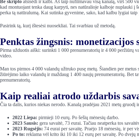
Be skripto
atsisėdi ir kalbi. Aš taip nufilmavau visą kanalą, virš 500 
kad montuojant tenka daug karpyti, nes natūralioje kalboje nuplauki į š
perka tą natūralumą. Kai sutinka gyvenime, sako, kad kalbu lygiai taip 
Pasirink tą, kurį ištesėsi nuosekliai. Tai svarbiau už metodą.
Penktas žingsnis: monetizacijos s
Pirma užduotis aiški: surinkti 1 000 prenumeratorių ir 4 000 peržiūrų 
video.
Man tos pirmos 4 000 valandų užtruko pusę metų. Šiandien per metus su
žiūrėjimo laiko valandų ir maždaug 1 400 naujų prenumeratorių. Bet tavo
prenumeratorių.
Kaip realiai atrodo uždarbis sava
Čia ta dalis, kurios niekas nerodo. Kanalą pradėjau 2021 metų gruodį ir
2022 Liepa:
pirmieji 10 eurų. Po šešių mėnesių darbo.
2023 Sausis:
gera savaitė, 73 eurai. Tačiau neatperka tos savait
2023 Rugsėjis:
74 eurai per savaitę. Praėjo 18 mėnesių, ir per vi
Po to:
reklama vėl krito iki 10 iki 12 eurų per savaitę. Po dvejų 