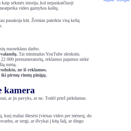
kaip sėkmės istorija, kol nepaskaičiuoji
 neatperka video gamybos kaštų.
tau pasakoja kiti. Žemiau pateikiu visą kelią
o.
sių nuoseklaus darbo.
 valandų.
Tai minimalus YouTube slenkstis.
ie 22 000 prenumeratorių, reklamos pajamos siekė
šią sumą.
odukto, ne iš reklamos.
 iki pirmų rimtų pinigų.
ne kamera
ai, ar jis pavyks, ar ne. Todėl prieš pirkdamas
, kurį realiai ištesėsi (vienas video per mėnesį, du
varbu, ar sergi, ar išvykai į kitą šalį, ar dingo