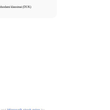
žduodami klausimai (DUK)
and
Microsoft stock price
by