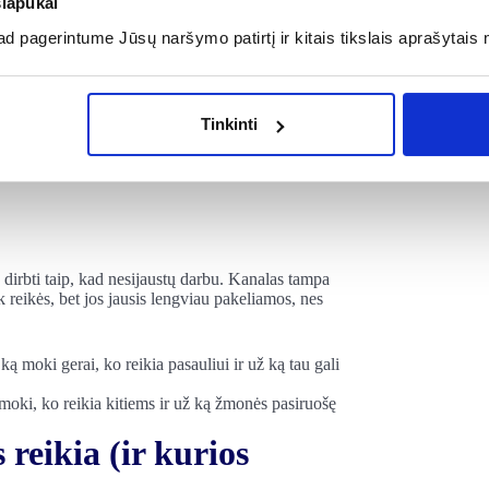
slapukai
 pagerintume Jūsų naršymo patirtį ir kitais tikslais aprašytais 
us. Pagalvojau: jei jau klausia privačiai, galiu apie
Tinkinti
p dirbti taip, kad nesijaustų darbu. Kanalas tampa
reikės, bet jos jausis lengviau pakeliamos, nes
ą moki, ko reikia kitiems ir už ką žmonės pasiruošę
 reikia (ir kurios