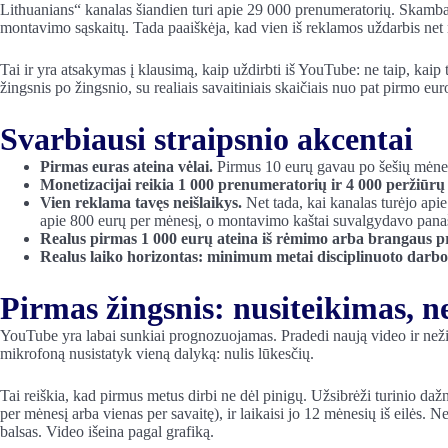
Lithuanians“ kanalas šiandien turi apie 29 000 prenumeratorių. Skamba 
montavimo sąskaitų. Tada paaiškėja, kad vien iš reklamos uždarbis net
Tai ir yra atsakymas į klausimą, kaip uždirbti iš YouTube: ne taip, kaip 
žingsnis po žingsnio, su realiais savaitiniais skaičiais nuo pat pirmo eur
Svarbiausi straipsnio akcentai
Pirmas euras ateina vėlai.
Pirmus 10 eurų gavau po šešių mėne
Monetizacijai reikia 1 000 prenumeratorių ir 4 000 peržiūrų
Vien reklama tavęs neišlaikys.
Net tada, kai kanalas turėjo ap
apie 800 eurų per mėnesį, o montavimo kaštai suvalgydavo pana
Realus pirmas 1 000 eurų ateina iš rėmimo arba brangaus pr
Realus laiko horizontas: minimum metai disciplinuoto darbo
Pirmas žingsnis: nusiteikimas, 
YouTube yra labai sunkiai prognozuojamas. Pradedi naują video ir nežin
mikrofoną nusistatyk vieną dalyką: nulis lūkesčių.
Tai reiškia, kad pirmus metus dirbi ne dėl pinigų. Užsibrėži turinio dažnį
per mėnesį arba vienas per savaitę), ir laikaisi jo 12 mėnesių iš eilės. Nes
balsas. Video išeina pagal grafiką.