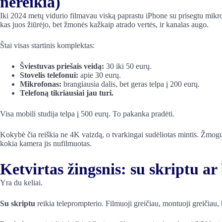
nereikia)
Iki 2024 metų vidurio filmavau viską paprastu iPhone su prisegtu mikro
kas juos žiūrėjo, bet žmonės kažkaip atrado vertės, ir kanalas augo.
Štai visas startinis komplektas:
Šviestuvas priešais veidą:
30 iki 50 eurų.
Stovelis telefonui:
apie 30 eurų.
Mikrofonas:
brangiausia dalis, bet geras telpa į 200 eurų.
Telefoną tikriausiai jau turi.
Visa mobili studija telpa į 500 eurų. To pakanka pradėti.
Kokybė čia reiškia ne 4K vaizdą, o tvarkingai sudėliotas mintis. Žmogus
kokia kamera jis nufilmuotas.
Ketvirtas žingsnis: su skriptu ar 
Yra du keliai.
Su skriptu
reikia teleprompterio. Filmuoji greičiau, montuoji greičiau, 