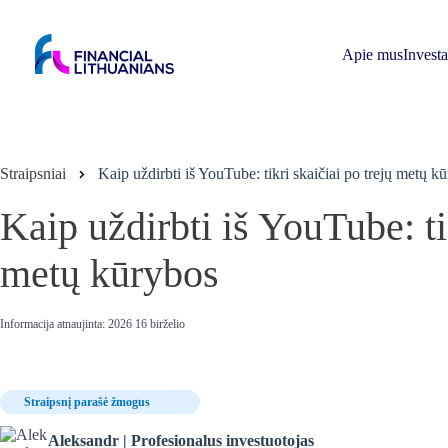
Skip
to
content
Apie mus
Invest
Straipsniai
Kaip uždirbti iš YouTube: tikri skaičiai po trejų metų k
Kaip uždirbti iš YouTube: ti
metų kūrybos
Informacija atnaujinta: 2026 16 birželio
Straipsnį parašė žmogus
Aleksandr | Profesionalus investuotojas