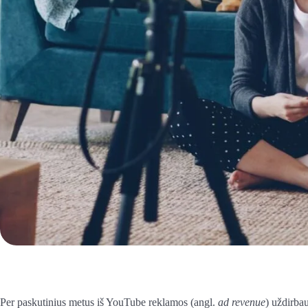
Per paskutinius metus iš YouTube reklamos (angl.
ad revenue
) uždirba