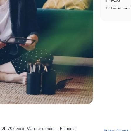
Išvada
Dažniausiai u
u 20 797 eurų. Mano asmeninis „Financial
Apple
,
Google
,