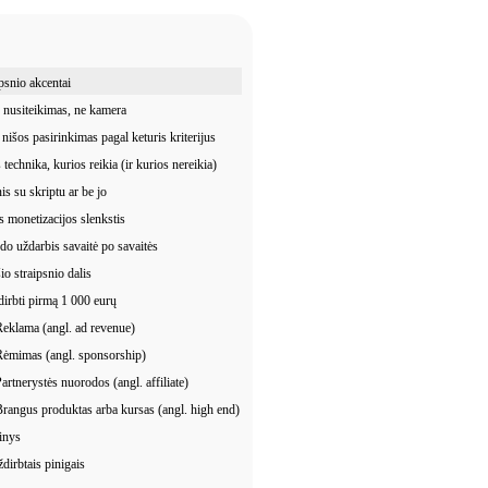
psnio akcentai
 nusiteikimas, ne kamera
nišos pasirinkimas pagal keturis kriterijus
 technika, kurios reikia (ir kurios nereikia)
is su skriptu ar be jo
s monetizacijos slenkstis
odo uždarbis savaitė po savaitės
io straipsnio dalis
dirbti pirmą 1 000 eurų
Reklama (angl. ad revenue)
Rėmimas (angl. sponsorship)
Partnerystės nuorodos (angl. affiliate)
Brangus produktas arba kursas (angl. high end)
inys
dirbtais pinigais