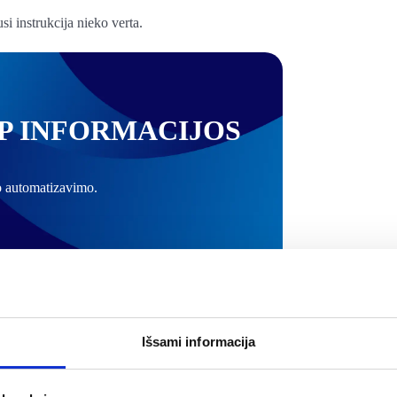
kusi instrukcija nieko verta.
P INFORMACIJOS
o automatizavimo.
mas pagal keturis
Išsami informacija
 tai su artimos aplinkos nuomone. Paprašyk artimos