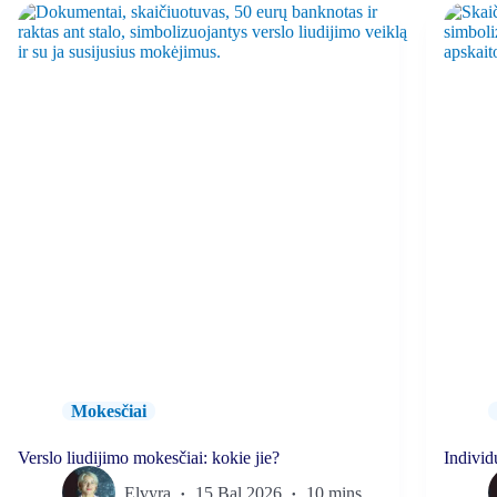
Mokesčiai
Verslo liudijimo mokesčiai: kokie jie?
Individ
Elvyra
15 Bal 2026
10 mins