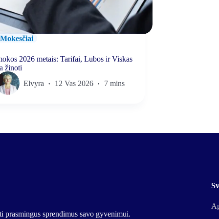
Mokesčiai
kos 2026 metais: Tarifai, Lubos ir Viskas
a žinoti
Elvyra
12 Vas 2026
7 mins
Sv
Ap
urti prasmingus sprendimus savo gyvenimui.