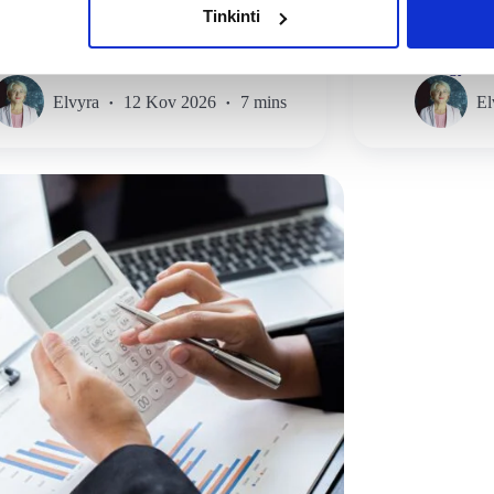
Mokesčiai
Mokesčia
Tinkinti
aliutų mokesčiai Lietuvoje: kada jie taikomi
Pajamų deklaravim
kiekvienas gyven
Elvyra
12 Kov 2026
7 mins
El