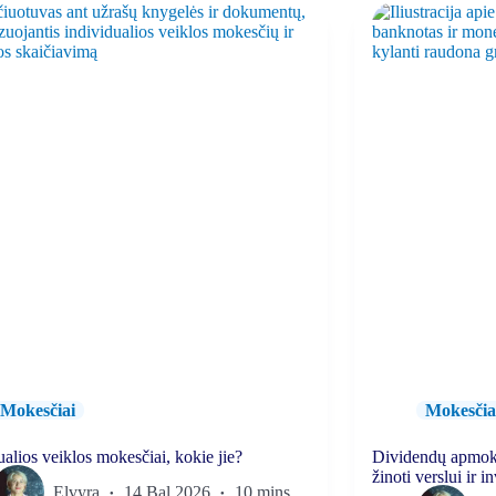
Mokesčiai
Mokesčia
ualios veiklos mokesčiai, kokie jie?
Dividendų apmoke
žinoti verslui ir 
Elvyra
14 Bal 2026
10 mins