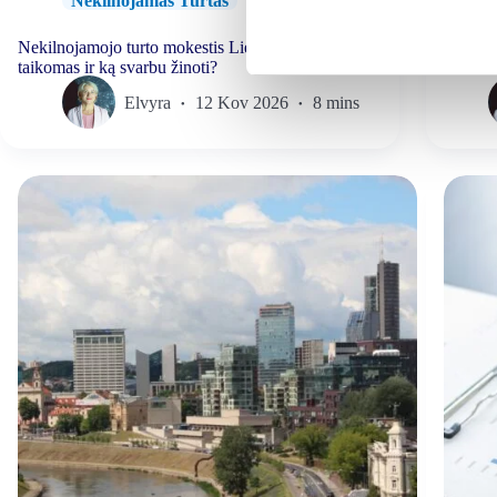
Nekilnojamas Turtas
Nekilnojamojo turto mokestis Lietuvoje: kaip jis
Kriptov
taikomas ir ką svarbu žinoti?
ir kam?
Elvyra
12 Kov 2026
8 mins