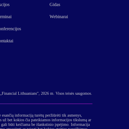
cijos
Gidas
rminai
Webinarai
nferencijos
ntaktai
„Financial Lithuanians“, 2026 m. Visos teisės saugomos.
e esančią informaciją turėtų peržiūrėti tik asmenys,
 už bet kokios čia pateikiamos informacijos tikslumą ar
a gali būti keičiama be išankstinio įspėjimo. Informacija