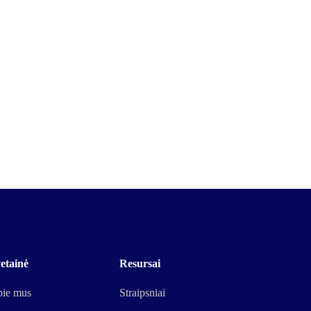
etainė
Resursai
ie mus
Straipsniai