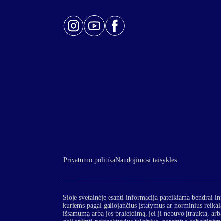
Privatumo politika
Naudojimosi taisyklės
Šioje svetainėje esanti informacija pateikiama bendrai in
kuriems pagal galiojančius įstatymus ar norminius reika
išsamumą arba jos praleidimą, jei ji nebuvo įtraukta, arba