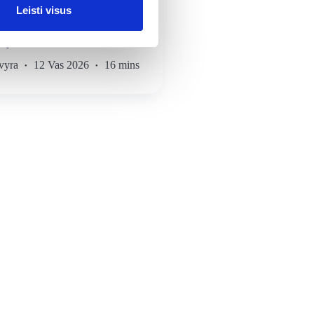
i
Leisti visus
as 2026 metais: ką privalo žinoti
tojas?
vyra
12 Vas 2026
16 mins