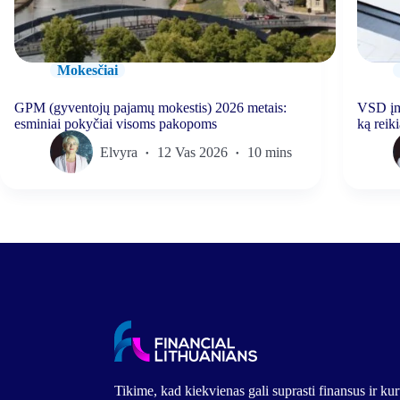
Mokesčiai
GPM (gyventojų pajamų mokestis) 2026 metais:
VSD įmo
esminiai pokyčiai visoms pakopoms
ką reiki
Elvyra
12 Vas 2026
10 mins
Tikime, kad kiekvienas gali suprasti finansus ir k