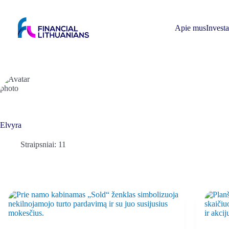
Skip
to
content
Apie mus
Invest
Elvyra
Straipsniai: 11