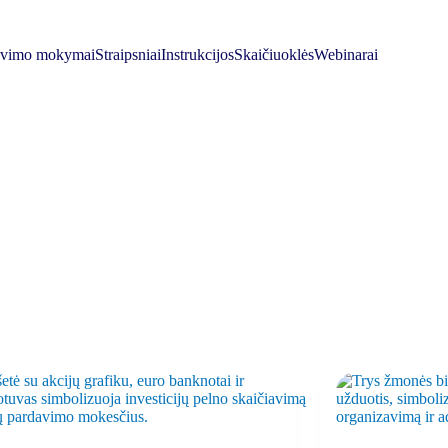
avimo mokymai
Straipsniai
Instrukcijos
Skaičiuoklės
Webinarai