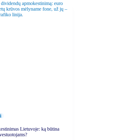
i
stinimas Lietuvoje: ką būtina
investuotojams?