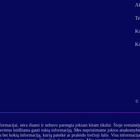
Ak
Te
Ko
Ko
© 
formacijai, nėra išsami ir nebuvo parengta jokiam kitam tikslui. Šioje svetainėj
lavimus leidžiama gauti tokią informaciją. Mes neprisiimame jokios atsakomybės
 bet kokią informaciją, kurią pateikė ar praleido trečioji šalis. Visa informacij