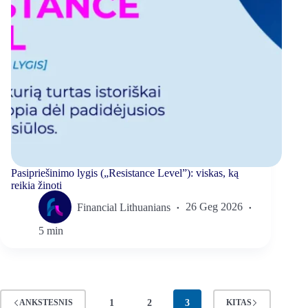
Pasipriešinimo lygis („Resistance Level”): viskas, ką
reikia žinoti
Financial Lithuanians
26 Geg 2026
5 min
1
2
3
ANKSTESNIS
KITAS