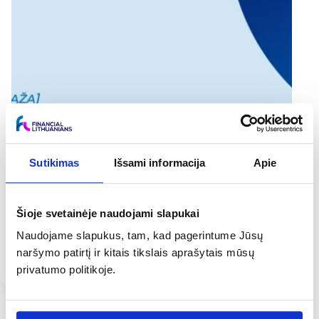
Sutikimas
Išsami informacija
Apie
Šioje svetainėje naudojami slapukai
Investicijų grąža(„ROI”): viskas, ką reikia žinoti
Naudojame slapukus, tam, kad pagerintume Jūsų
Financial Lithuanians
26 Geg 2026
naršymo patirtį ir kitais tikslais aprašytais mūsų
5 min
privatumo politikoje.