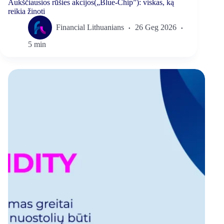
Aukščiausios rūšies akcijos(„Blue-Chip”): viskas, ką
reikia žinoti
Financial Lithuanians
26 Geg 2026
5 min