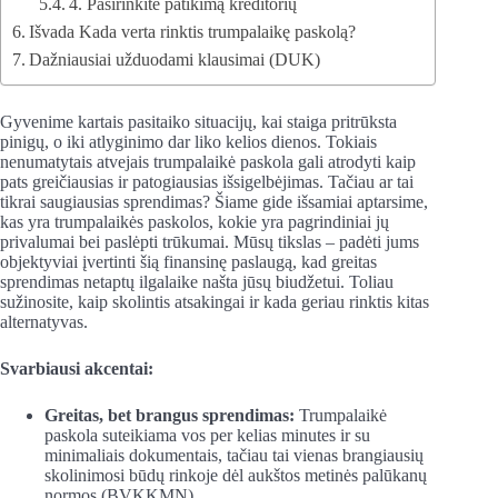
4. Pasirinkite patikimą kreditorių
Išvada Kada verta rinktis trumpalaikę paskolą?
Dažniausiai užduodami klausimai (DUK)
Gyvenime kartais pasitaiko situacijų, kai staiga pritrūksta
pinigų, o iki atlyginimo dar liko kelios dienos. Tokiais
nenumatytais atvejais trumpalaikė paskola gali atrodyti kaip
pats greičiausias ir patogiausias išsigelbėjimas. Tačiau ar tai
tikrai saugiausias sprendimas? Šiame gide išsamiai aptarsime,
kas yra trumpalaikės paskolos, kokie yra pagrindiniai jų
privalumai bei paslėpti trūkumai. Mūsų tikslas – padėti jums
objektyviai įvertinti šią finansinę paslaugą, kad greitas
sprendimas netaptų ilgalaike našta jūsų biudžetui. Toliau
sužinosite, kaip skolintis atsakingai ir kada geriau rinktis kitas
alternatyvas.
Svarbiausi akcentai:
Greitas, bet brangus sprendimas:
Trumpalaikė
paskola suteikiama vos per kelias minutes ir su
minimaliais dokumentais, tačiau tai vienas brangiausių
skolinimosi būdų rinkoje dėl aukštos metinės palūkanų
normos (BVKKMN).