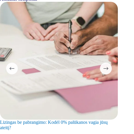
Lizingas be pabrangimo: Kodėl 0% palūkanos vagia jūsų
Paskolos
ateitį?