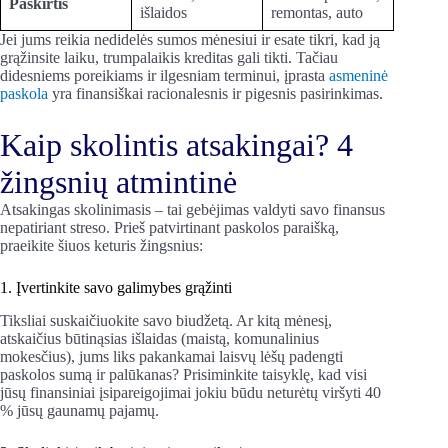
Paskirtis
išlaidos
remontas, auto
Jei jums reikia nedidelės sumos mėnesiui ir esate tikri, kad ją
grąžinsite laiku, trumpalaikis kreditas gali tikti. Tačiau
didesniems poreikiams ir ilgesniam terminui, įprasta
asmeninė
paskola
yra finansiškai racionalesnis ir pigesnis pasirinkimas.
Kaip skolintis atsakingai? 4
žingsnių atmintinė
Atsakingas skolinimasis – tai gebėjimas valdyti savo finansus
nepatiriant streso. Prieš patvirtinant paskolos paraišką,
praeikite šiuos keturis žingsnius:
1. Įvertinkite savo galimybes grąžinti
Tiksliai suskaičiuokite savo biudžetą. Ar kitą mėnesį,
atskaičius būtinąsias išlaidas (maistą, komunalinius
mokesčius), jums liks pakankamai laisvų lėšų padengti
paskolos sumą ir palūkanas? Prisiminkite taisyklę, kad visi
jūsų finansiniai įsipareigojimai jokiu būdu neturėtų viršyti 40
% jūsų gaunamų pajamų.