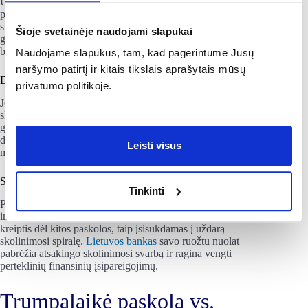
Už greitį ir patogumą tenka susimokėti. Nors paskolos
palūkanos skaičiuojamos už trumpam laikotarpiui suteiktą
sumą, vartojimo kredito kainos metinė norma (BVKKMN) čia
Šioje svetainėje naudojami slapukai
gali siekti dešimtis procentų. Trumpalaikė paskola yra vienas
brangiausių skolinimosi būdų rinkoje.
Naudojame slapukus, tam, kad pagerintume Jūsų
naršymo patirtį ir kitais tikslais aprašytais mūsų
Delspinigiai ir pratęsimo mokesčiai
privatumo politikoje.
Jei mėnesio įmoka nėra sumokama laiku, iškart pradedami
skaičiuoti delspinigiai. Nors daugelis įmonių siūlo paskolos
grąžinimo termino pratęsimą, už tai imamas papildomas,
dažnai nemažas mokestis. Tokiu atveju bendra kredito gavėjo
Leisti visus
mokama suma drastiškai išauga.
Skolinimosi spiralės pavojus
Tinkinti
Pats didžiausias pavojus – bandymas padengti seną skolą
imant naują. Kai nepavyksta laiku atsiskaityti, asmuo gali
kreiptis dėl kitos paskolos, taip įsisukdamas į uždarą
skolinimosi spiralę.
Lietuvos bankas
savo ruožtu nuolat
pabrėžia atsakingo skolinimosi svarbą ir ragina vengti
perteklinių finansinių įsipareigojimų.
Trumpalaikė paskola vs.