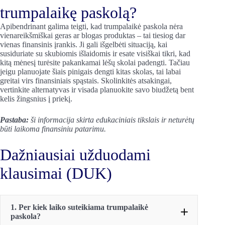
trumpalaikę paskolą?
Apibendrinant galima teigti, kad trumpalaikė paskola nėra
vienareikšmiškai geras ar blogas produktas – tai tiesiog dar
vienas finansinis įrankis. Ji gali išgelbėti situaciją, kai
susiduriate su skubiomis išlaidomis ir esate visiškai tikri, kad
kitą mėnesį turėsite pakankamai lėšų skolai padengti. Tačiau
jeigu planuojate šiais pinigais dengti kitas skolas, tai labai
greitai virs finansiniais spąstais. Skolinkitės atsakingai,
vertinkite alternatyvas ir visada planuokite savo biudžetą bent
kelis žingsnius į priekį.
Pastaba:
ši informacija skirta edukaciniais tikslais ir neturėtų
būti laikoma finansiniu patarimu.
Dažniausiai užduodami
klausimai (DUK)
1. Per kiek laiko suteikiama trumpalaikė
paskola?