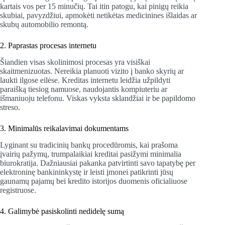
kartais vos per 15 minučių. Tai itin patogu, kai pinigų reikia
skubiai, pavyzdžiui, apmokėti netikėtas medicinines išlaidas ar
skubų automobilio remontą.
2. Paprastas procesas internetu
Šiandien visas skolinimosi procesas yra visiškai
skaitmenizuotas. Nereikia planuoti vizito į banko skyrių ar
laukti ilgose eilėse. Kreditas internetu leidžia užpildyti
paraišką tiesiog namuose, naudojantis kompiuteriu ar
išmaniuoju telefonu. Viskas vyksta sklandžiai ir be papildomo
streso.
3. Minimalūs reikalavimai dokumentams
Lyginant su tradicinių bankų procedūromis, kai prašoma
įvairių pažymų, trumpalaikiai kreditai pasižymi minimalia
biurokratija. Dažniausiai pakanka patvirtinti savo tapatybę per
elektroninę bankininkystę ir leisti įmonei patikrinti jūsų
gaunamų pajamų bei kredito istorijos duomenis oficialiuose
registruose.
4. Galimybė pasiskolinti nedidelę sumą