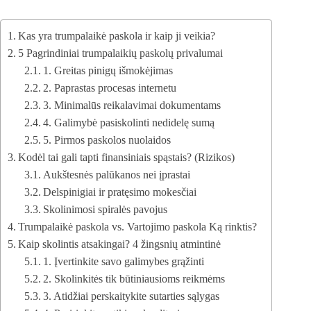
Kas yra trumpalaikė paskola ir kaip ji veikia?
5 Pagrindiniai trumpalaikių paskolų privalumai
1. Greitas pinigų išmokėjimas
2. Paprastas procesas internetu
3. Minimalūs reikalavimai dokumentams
4. Galimybė pasiskolinti nedidelę sumą
5. Pirmos paskolos nuolaidos
Kodėl tai gali tapti finansiniais spąstais? (Rizikos)
Aukštesnės palūkanos nei įprastai
Delspinigiai ir pratęsimo mokesčiai
Skolinimosi spiralės pavojus
Trumpalaikė paskola vs. Vartojimo paskola Ką rinktis?
Kaip skolintis atsakingai? 4 žingsnių atmintinė
1. Įvertinkite savo galimybes grąžinti
2. Skolinkitės tik būtiniausioms reikmėms
3. Atidžiai perskaitykite sutarties sąlygas