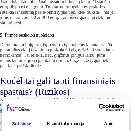
Tradiciniai bankai dažnai nustato minimalią kelių tūkstančių
eurų ribą paskolai gauti. Tuo tarpu trumpalaikės paskolos
suteikia lankstumą pasiskolinti lygiai tiek, kiek trūksta – net jei
jums reikia vos 100 ar 200 eurų. Taip išvengiama perteklinio
skolinimosi.
5. Pirmos paskolos nuolaidos
Dauguma greitųjų kreditų bendrovių naujiems klientams siūlo
patrauklias akcijas – pirma paskola iki algos dažnai suteikiama
nemokamai. Tai reiškia, kad, grąžinus pinigus laiku, jums
nebus taikoma jokia palūkanų norma. Grąžinsite lygiai tiek
pat, kiek pasiskolinote.
Kodėl tai gali tapti finansiniais
spąstais? (Rizikos)
Nors gauti paskolą yra nesudėtinga, būtina objektyviai vertinti
rizikas. Neapgalvoti finansiniai įsipareigojimai gali labai
greitai tapti rimta ir sunkiai kontroliuojama problema.
Aukštesnės palūkanos nei įprastai
Sutikimas
Išsami informacija
Apie