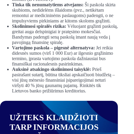
Tinka tik nenumatytiems atvejams:
Ši paskola skirta
skubioms, nedidelėms išlaidoms (pvz., netikėtam
remontui ar medicininėms paslaugoms) padengti, o ne
impulsyviems pirkiniams ar kitoms skoloms grąžinti.
Skolinimosi spiralės rizika:
Vėluojant grąžinti paskolą,
greitai auga delspinigiai ir pratęsimo mokesčiai.
Bandymas padengti seną paskolą imant naują veda į
pavojingą finansinę spiralę.
Vartojimo paskola – pigesnė alternatyva:
Jei reikia
didesnės sumos (virš 1 000 Eur) ar ilgesnio grąžinimo
termino, įprasta vartojimo paskola dažniausiai bus
finansiškai racionalesnis pasirinkimas.
Auksinė atsakingo skolinimosi taisyklė:
Prieš
pasirašant sutartį, būtina tiksliai apskaičiuoti biudžetą –
visi jūsų mėnesio finansiniai įsipareigojimai neturi
viršyti 40 % jūsų gaunamų pajamų. Rinkitės tik
Lietuvos banko prižiūrimus kreditorius.
UŽTEKS KLAIDŽIOTI
TARP INFORMACIJOS