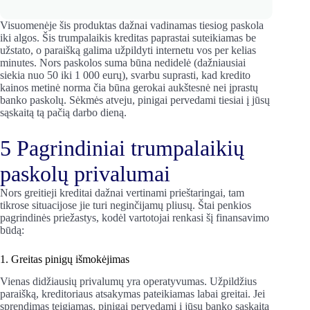
Visuomenėje šis produktas dažnai vadinamas tiesiog paskola
iki algos. Šis trumpalaikis kreditas paprastai suteikiamas be
užstato, o paraišką galima užpildyti internetu vos per kelias
minutes. Nors paskolos suma būna nedidelė (dažniausiai
siekia nuo 50 iki 1 000 eurų), svarbu suprasti, kad kredito
kainos metinė norma čia būna gerokai aukštesnė nei įprastų
banko paskolų. Sėkmės atveju, pinigai pervedami tiesiai į jūsų
sąskaitą tą pačią darbo dieną.
5 Pagrindiniai trumpalaikių
paskolų privalumai
Nors greitieji kreditai dažnai vertinami prieštaringai, tam
tikrose situacijose jie turi neginčijamų pliusų. Štai penkios
pagrindinės priežastys, kodėl vartotojai renkasi šį finansavimo
būdą:
1. Greitas pinigų išmokėjimas
Vienas didžiausių privalumų yra operatyvumas. Užpildžius
paraišką, kreditoriaus atsakymas pateikiamas labai greitai. Jei
sprendimas teigiamas, pinigai pervedami į jūsų banko sąskaitą