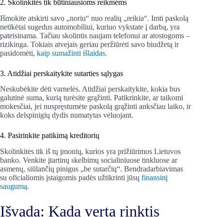
2. Skolinkitės tik būtiniausioms reikmėms
Išmokite atskirti savo „noriu“ nuo realių „reikia“. Imti paskolą
netikėtai sugedus automobiliui, kuriuo vykstate į darbą, yra
pateisinama. Tačiau skolintis naujam telefonui ar atostogoms –
rizikinga. Tokiais atvejais geriau peržiūrėti savo biudžetą ir
pasidomėti,
kaip sumažinti išlaidas
.
3. Atidžiai perskaitykite sutarties sąlygas
Neskubėkite dėti varnelės. Atidžiai perskaitykite, kokia bus
galutinė suma, kurią turėsite grąžinti. Patikrinkite, ar taikomi
mokesčiai, jei nuspręstumėte paskolą grąžinti anksčiau laiko, ir
koks delspinigių dydis numatytas vėluojant.
4. Pasirinkite patikimą kreditorių
Skolinkitės tik iš tų įmonių, kurios yra prižiūrimos Lietuvos
banko. Venkite įtartinų skelbimų socialiniuose tinkluose ar
asmenų, siūlančių pinigus „be sutarčių“. Bendradarbiavimas
su oficialiomis įstaigomis padės užtikrinti jūsų
finansinį
saugumą
.
Išvada: Kada verta rinktis