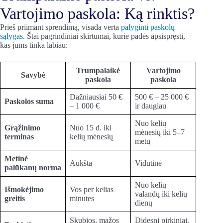
Vartojimo paskola: Ką rinktis?
Prieš priimant sprendimą, visada verta
palyginti paskolų
sąlygas
. Štai pagrindiniai skirtumai, kurie padės apsispręsti,
kas jums tinka labiau:
Trumpalaikė
Vartojimo
Savybė
paskola
paskola
Dažniausiai 50 €
500 € – 25 000 €
Paskolos suma
– 1 000 €
ir daugiau
Nuo kelių
Grąžinimo
Nuo 15 d. iki
mėnesių iki 5–7
terminas
kelių mėnesių
metų
Metinė
Aukšta
Vidutinė
palūkanų norma
Nuo kelių
Išmokėjimo
Vos per kelias
valandų iki kelių
greitis
minutes
dienų
Skubios, mažos
Didesni pirkiniai,