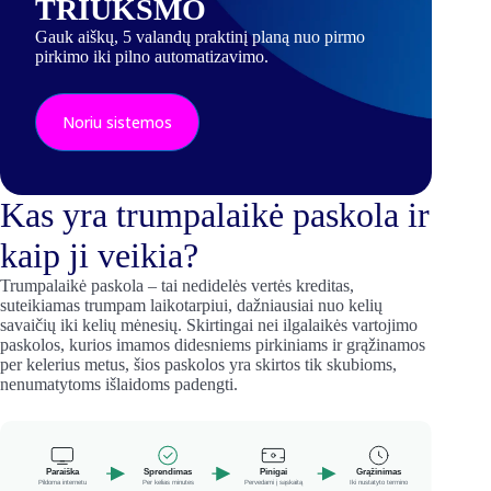
TRIUKŠMO
Gauk aiškų, 5 valandų praktinį planą nuo pirmo
pirkimo iki pilno automatizavimo.
Noriu sistemos
Kas yra trumpalaikė paskola ir
kaip ji veikia?
Trumpalaikė paskola – tai nedidelės vertės kreditas,
suteikiamas trumpam laikotarpiui, dažniausiai nuo kelių
savaičių iki kelių mėnesių. Skirtingai nei ilgalaikės vartojimo
paskolos, kurios imamos didesniems pirkiniams ir grąžinamos
per kelerius metus, šios paskolos yra skirtos tik skubioms,
nenumatytoms išlaidoms padengti.