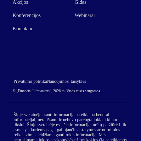
Akcijos
Gidas
Konferencijos
Webinarai
Kontaktai
Privatumo politika
Naudojimosi taisyklės
© „Financial Lithuanians“, 2026 m. Visos teisės saugomos.
Šioje svetainėje esanti informacija pateikiama bendrai
informacijai, nėra išsami ir nebuvo parengta jokiam kitam
tikslui. Šioje svetainėje esančią informaciją turėtų peržiūrėti tik
asmenys, kuriems pagal galiojančius įstatymus ar norminius
reikalavimus leidžiama gauti tokią informaciją. Mes
neprisiimame jokios atsakomybės už bet kokios čia pateikiamos