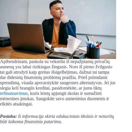
Apibendrinant, paskola su vekseliu iš nepažįstamų privačių
asmenų yra labai rizikingas žingsnis. Nors iš pirmo žvilgsnio
tai gali atrodyti kaip greitas išsigelbėjimas, dažnai tai tampa
dar didesnių finansinių problemų pradžia. Prieš priimdami
sprendimą, visada apsvarstykite saugesnes alternatyvas. Jei jus
slegia keli brangūs kreditai, pasidomėkite, ar jums tiktų
refinansavimas
, kuris leistų apjungti skolas ir sumažinti
mėnesines įmokas. Saugokite savo asmeninius duomenis ir
elkitės atsakingai.
Pastaba:
ši informacija skirta edukaciniais tikslais ir neturėtų
būti laikoma finansiniu patarimu.