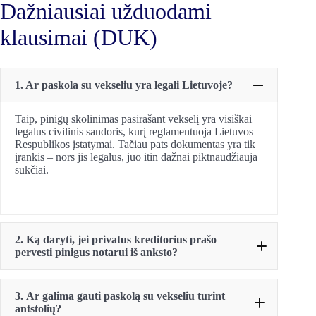
Dažniausiai užduodami
klausimai (DUK)
1. Ar paskola su vekseliu yra legali Lietuvoje?
Taip, pinigų skolinimas pasirašant vekselį yra visiškai
legalus civilinis sandoris, kurį reglamentuoja Lietuvos
Respublikos įstatymai. Tačiau pats dokumentas yra tik
įrankis – nors jis legalus, juo itin dažnai piktnaudžiauja
sukčiai.
2. Ką daryti, jei privatus kreditorius prašo
pervesti pinigus notarui iš anksto?
3.
Ar galima gauti paskolą su vekseliu turint
antstolių?