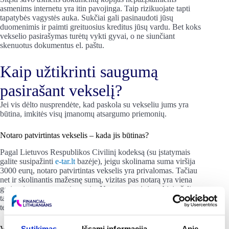
asmenims internetu yra itin pavojinga. Taip rizikuojate tapti
tapatybės vagystės auka. Sukčiai gali pasinaudoti jūsų
duomenimis ir paimti greituosius kreditus jūsų vardu. Bet koks
vekselio pasirašymas turėtų vykti gyvai, o ne siunčiant
skenuotus dokumentus el. paštu.
Kaip užtikrinti saugumą
pasirašant vekselį?
Jei vis dėlto nusprendėte, kad paskola su vekseliu jums yra
būtina, imkitės visų įmanomų atsargumo priemonių.
Notaro patvirtintas vekselis – kada jis būtinas?
Pagal Lietuvos Respublikos Civilinį kodeksą (su įstatymais
galite susipažinti
e-tar.lt
bazėje), jeigu skolinama suma viršija
3000 eurų, notaro patvirtintas vekselis yra privalomas. Tačiau
net ir skolinantis mažesnę sumą, vizitas pas notarą yra viena
geriausių apsaugos priemonių. Notaras patvirtina abiejų šalių
tapatybes ir užtikrina, kad sandoris yra savanoriškas bei
teisėtas.
Vekselio turinio svarba
Sutikimas
Išsami informacija
Apie