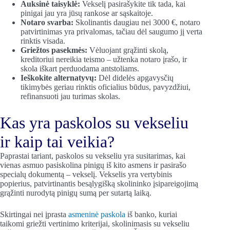
Auksinė taisyklė:
Vekselį pasirašykite tik tada, kai
pinigai jau yra jūsų rankose ar sąskaitoje.
Notaro svarba:
Skolinantis daugiau nei 3000 €, notaro
patvirtinimas yra privalomas, tačiau dėl saugumo jį verta
rinktis visada.
Griežtos pasekmės:
Vėluojant grąžinti skolą,
kreditoriui nereikia teismo – užtenka notaro įrašo, ir
skola iškart perduodama antstoliams.
Ieškokite alternatyvų:
Dėl didelės apgavysčių
tikimybės geriau rinktis oficialius būdus, pavyzdžiui,
refinansuoti jau turimas skolas.
Kas yra paskolos su vekseliu
ir kaip tai veikia?
Paprastai tariant, paskolos su vekseliu yra susitarimas, kai
vienas asmuo pasiskolina pinigų iš kito asmens ir pasirašo
specialų dokumentą – vekselį. Vekselis yra vertybinis
popierius, patvirtinantis besąlygišką skolininko įsipareigojimą
grąžinti nurodytą pinigų sumą per sutartą laiką.
Skirtingai nei įprasta
asmeninė paskola
iš banko, kuriai
taikomi griežti vertinimo kriterijai, skolinimasis su vekseliu