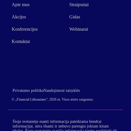
Apie mus
Straipsniai
Akcijos
Gidas
Konferencijos
Webinarai
Kontaktai
Privatumo politika
Naudojimosi taisyklės
© „Financial Lithuanians“, 2026 m. Visos teisės saugomos.
Šioje svetainėje esanti informacija pateikiama bendrai
informacijai, nėra išsami ir nebuvo parengta jokiam kitam
tikslui. Šioje svetainėje esančią informaciją turėtų peržiūrėti tik