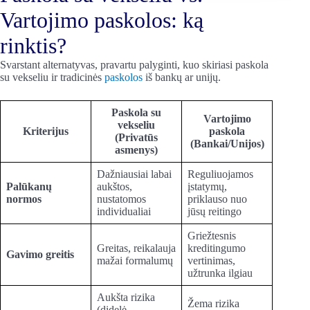
Vartojimo paskolos: ką
rinktis?
Svarstant alternatyvas, pravartu palyginti, kuo skiriasi paskola
su vekseliu ir tradicinės
paskolos
iš bankų ar unijų.
Paskola su
Vartojimo
vekseliu
Kriterijus
paskola
(Privatūs
(Bankai/Unijos)
asmenys)
Dažniausiai labai
Reguliuojamos
Palūkanų
aukštos,
įstatymų,
normos
nustatomos
priklauso nuo
individualiai
jūsų reitingo
Griežtesnis
Greitas, reikalauja
kreditingumo
Gavimo greitis
mažai formalumų
vertinimas,
užtrunka ilgiau
Aukšta rizika
Žema rizika
(didelė