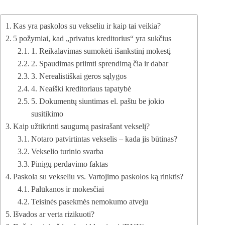
Kas yra paskolos su vekseliu ir kaip tai veikia?
5 požymiai, kad „privatus kreditorius“ yra sukčius
1. Reikalavimas sumokėti išankstinį mokestį
2. Spaudimas priimti sprendimą čia ir dabar
3. Nerealistiškai geros sąlygos
4. Neaiški kreditoriaus tapatybė
5. Dokumentų siuntimas el. paštu be jokio
susitikimo
Kaip užtikrinti saugumą pasirašant vekselį?
Notaro patvirtintas vekselis – kada jis būtinas?
Vekselio turinio svarba
Pinigų perdavimo faktas
Paskola su vekseliu vs. Vartojimo paskolos ką rinktis?
Palūkanos ir mokesčiai
Teisinės pasekmės nemokumo atveju
Išvados ar verta rizikuoti?