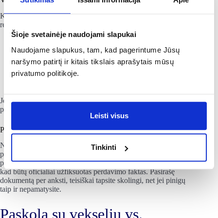
Kad dokumentas galiotų, jame privalo būti nurodyti privalomi
rekvizitai. Pagrindiniai iš jų:
Šioje svetainėje naudojami slapukai
Aiški antraštė „vekselis“;
Naudojame slapukus, tam, kad pagerintume Jūsų
Besąlygiškas įsipareigojimas sumokėti nurodytą sumą;
naršymo patirtį ir kitais tikslais aprašytais mūsų
Mokėjimo terminas ir vieta;
Kreditoriaus vardas, pavardė (ar pavadinimas);
privatumo politikoje.
Jūsų parašas.
Jei trūksta bent vieno iš šių elementų, dokumentas gali būti
pripažintas negaliojančiu.
Leisti visus
Pinigų perdavimo faktas
Niekada nepasirašykite jokių dokumentų, kol realiai negavote
Tinkinti
pinigų į savo banko sąskaitą ar tiesiai į rankas. Jei pinigai
perduodami grynaisiais, tai geriausia daryti notaro akivaizdoje,
kad būtų oficialiai užfiksuotas perdavimo faktas. Pasirašę
dokumentą per anksti, teisiškai tapsite skolingi, net jei pinigų
taip ir nepamatysite.
Paskola su vekseliu vs.