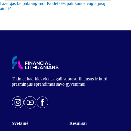
Lizingas be pabrangimo: Kodėl 0% palūkanos vagia jūsų
Trumpala
ateitį?
spąstai?
Tikime, kad kiekvienas gali suprasti finansus ir kurti
prasmingus sprendimus savo gyvenimui.
Svetainė
Resursai