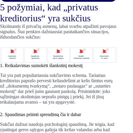
5 požymiai, kad „privatus
kreditorius“ yra sukčius
Skolinantis iš privačių asmenų, labai svarbu atpažinti pavojaus
signalus. Štai penkios dažniausiai pasitaikančios situacijos,
išduodančios sukčius:
1. Reikalavimas sumokėti išankstinį mokestį
Tai yra pati populiariausia sukčiavimo schema. Tariamas
kreditorius paprašo pervesti keliasdešimt ar kelis šimtus eurų
už „dokumentų tvarkymą“, „notaro paslaugas“ ar „sutarties
mokestį“ dar prieš jums gaunant paskolą. Prisiminkite: joks
sąžiningas skolintojas neprašo pinigų į priekį. Jei iš jūsų
reikalaujama avanso – tai yra apgavystė.
2. Spaudimas priimti sprendimą čia ir dabar
Sukčiai dažnai naudoja psichologinį spaudimą. Jie teigia, kad
ypatingai geros sąlygos galioja tik kelias valandas arba kad