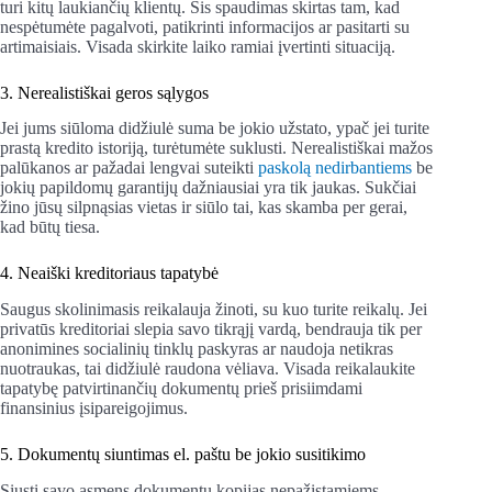
turi kitų laukiančių klientų. Šis spaudimas skirtas tam, kad
nespėtumėte pagalvoti, patikrinti informacijos ar pasitarti su
artimaisiais. Visada skirkite laiko ramiai įvertinti situaciją.
3. Nerealistiškai geros sąlygos
Jei jums siūloma didžiulė suma be jokio užstato, ypač jei turite
prastą kredito istoriją, turėtumėte suklusti. Nerealistiškai mažos
palūkanos ar pažadai lengvai suteikti
paskolą nedirbantiems
be
jokių papildomų garantijų dažniausiai yra tik jaukas. Sukčiai
žino jūsų silpnąsias vietas ir siūlo tai, kas skamba per gerai,
kad būtų tiesa.
4. Neaiški kreditoriaus tapatybė
Saugus skolinimasis reikalauja žinoti, su kuo turite reikalų. Jei
privatūs kreditoriai slepia savo tikrąjį vardą, bendrauja tik per
anonimines socialinių tinklų paskyras ar naudoja netikras
nuotraukas, tai didžiulė raudona vėliava. Visada reikalaukite
tapatybę patvirtinančių dokumentų prieš prisiimdami
finansinius įsipareigojimus.
5. Dokumentų siuntimas el. paštu be jokio susitikimo
Siųsti savo asmens dokumentų kopijas nepažįstamiems