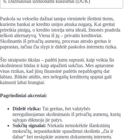
Dažniausiai užduodami klausimai (DUK)
Paskola su vekseliu dažnai tampa vienintele išeitimi tiems,
kuriems bankai ar kredito unijos atsuka nugarą. Kai greitai
prireikia pinigų, o kredito istorija nėra ideali, žmonės pradeda
ieškoti alternatyvų. Viena iš jų – privatūs kreditoriai.
Skolinantis iš privačių asmenų, procesas atrodo greitas ir
paprastas, tačiau čia slypi ir didelė paskolos internetu rizika.
Šio straipsnio tikslas – padėti jums suprasti, kaip veikia šis
skolinimosi būdas ir kaip atpažinti sukčius. Mes aptarsime
visas rizikas, kad jūsų finansinė padėtis nepablogėtų dar
labiau. Būkite atidūs, nes nelegalių kreditorių spąstai gali
kainuoti labai brangiai.
Pagrindiniai akcentai:
Didelė rizika:
Tai greitas, bet valstybės
nereguliuojamas skolinimasis iš privačių asmenų, kurių
sąlygas diktuoja jie patys.
Sukčių signalai:
Niekada nemokėkite išankstinių
mokesčių, nepasiduokite spaudimui skolintis „čia ir
dabar“ bei nesiųskite asmens dokumentų internetu.