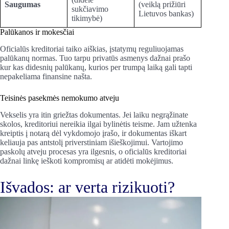
Saugumas
(veiklą prižiūri
sukčiavimo
Lietuvos bankas)
tikimybė)
Palūkanos ir mokesčiai
Oficialūs kreditoriai taiko aiškias, įstatymų reguliuojamas
palūkanų normas. Tuo tarpu privatūs asmenys dažnai prašo
kur kas didesnių palūkanų, kurios per trumpą laiką gali tapti
nepakeliama finansine našta.
Teisinės pasekmės nemokumo atveju
Vekselis yra itin griežtas dokumentas. Jei laiku negrąžinate
skolos, kreditoriui nereikia ilgai bylinėtis teisme. Jam užtenka
kreiptis į notarą dėl vykdomojo įrašo, ir dokumentas iškart
keliauja pas antstolį priverstiniam išieškojimui. Vartojimo
paskolų atveju procesas yra ilgesnis, o oficialūs kreditoriai
dažnai linkę ieškoti kompromisų ar atidėti mokėjimus.
Išvados: ar verta rizikuoti?