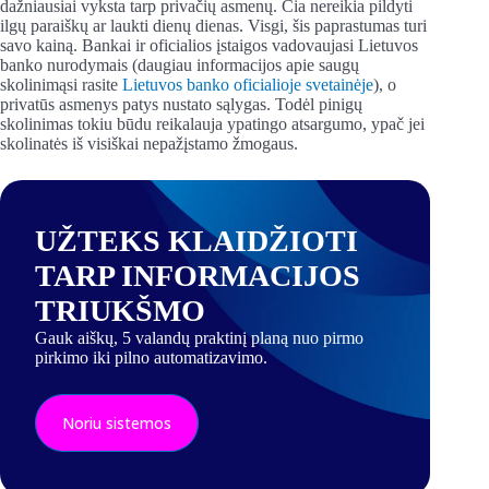
dažniausiai vyksta tarp privačių asmenų. Čia nereikia pildyti
ilgų paraiškų ar laukti dienų dienas. Visgi, šis paprastumas turi
savo kainą. Bankai ir oficialios įstaigos vadovaujasi Lietuvos
banko nurodymais (daugiau informacijos apie saugų
skolinimąsi rasite
Lietuvos banko oficialioje svetainėje
), o
privatūs asmenys patys nustato sąlygas. Todėl pinigų
skolinimas tokiu būdu reikalauja ypatingo atsargumo, ypač jei
skolinatės iš visiškai nepažįstamo žmogaus.
UŽTEKS KLAIDŽIOTI
TARP INFORMACIJOS
TRIUKŠMO
Gauk aiškų, 5 valandų praktinį planą nuo pirmo
pirkimo iki pilno automatizavimo.
Noriu sistemos