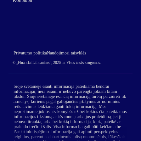
Kontaktai
Privatumo politika
Naudojimosi taisyklės
© „Financial Lithuanians“, 2026 m. Visos teisės saugomos.
Šioje svetainėje esanti informacija pateikiama bendrai
informacijai, nėra išsami ir nebuvo parengta jokiam kitam
tikslui. Šioje svetainėje esančią informaciją turėtų peržiūrėti tik
asmenys, kuriems pagal galiojančius įstatymus ar norminius
reikalavimus leidžiama gauti tokią informaciją. Mes
neprisiimame jokios atsakomybės už bet kokios čia pateikiamos
informacijos tikslumą ar išsamumą arba jos praleidimą, jei ji
nebuvo įtraukta, arba bet kokią informaciją, kurią pateikė ar
praleido trečioji šalis. Visa informacija gali būti keičiama be
išankstinio įspėjimo. Informacija gali apimti perspektyvius
teiginius, paremtus dabartinėmis mūsų nuomonėmis, lūkesčiais