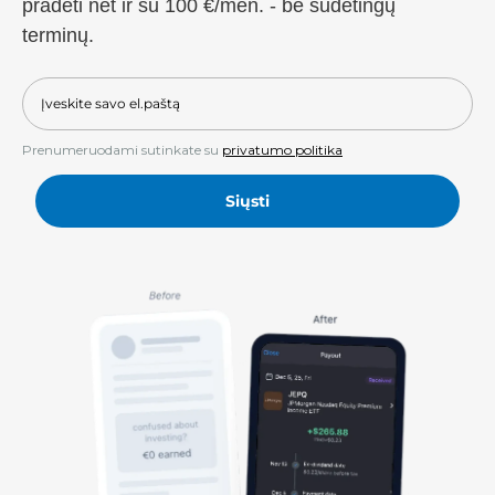
pradėti net ir su 100 €/mėn. - be sudėtingų
terminų.
Prenumeruodami sutinkate su
privatumo politika
Siųsti