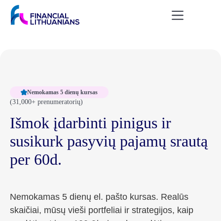
Skip
to
content
Nemokamas 5 dienų kursas
(31,000+ prenumeratorių)
Išmok įdarbinti pinigus ir
susikurk pasyvių pajamų srautą
per 60d.
Nemokamas 5 dienų el. pašto kursas. Realūs
skaičiai, mūsų vieši portfeliai ir strategijos, kaip