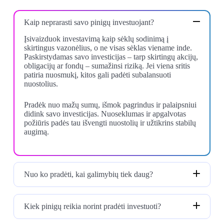
Kaip neprarasti savo pinigų investuojant?
Įsivaizduok investavimą kaip sėklų sodinimą į
skirtingus vazonėlius, o ne visas sėklas viename inde.
Paskirstydamas savo investicijas – tarp skirtingų akcijų,
obligacijų ar fondų – sumažinsi riziką. Jei viena sritis
patiria nuosmukį, kitos gali padėti subalansuoti
nuostolius.
Pradėk nuo mažų sumų, išmok pagrindus ir palaipsniui
didink savo investicijas. Nuoseklumas ir apgalvotas
požiūris padės tau išvengti nuostolių ir užtikrins stabilų
augimą.
Nuo ko pradėti, kai galimybių tiek daug?
Kiek pinigų reikia norint pradėti investuoti?