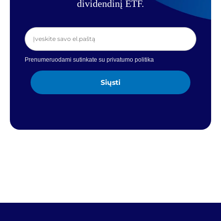
dividendinį ETF.
Prenumeruodami sutinkate su privatumo politika
Siųsti