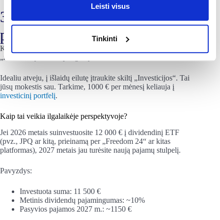
Leisti visus
3 Žingsnis: Investavimas ir
pasyvios pajamos
Tinkinti
Kai užsitikrinate, kad jūsų
asmeniniai finansai
neturi
„minusiukų“, laikas pinigus įdarbinti.
Idealiu atveju, į išlaidų eilutę įtraukite skiltį „Investicijos“. Tai
jūsų mokestis sau. Tarkime, 1000 € per mėnesį keliauja į
investicinį portfelį
.
Kaip tai veikia ilgalaikėje perspektyvoje?
Jei 2026 metais suinvestuosite 12 000 € į dividendinį ETF
(pvz., JPQ ar kitą, prieinamą per „Freedom 24“ ar kitas
platformas), 2027 metais jau turėsite naują pajamų stulpelį.
Pavyzdys:
Investuota suma: 11 500 €
Metinis dividendų pajamingumas: ~10%
Pasyvios pajamos 2027 m.: ~1150 €