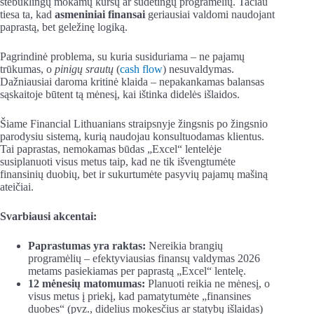
stebuklingų mokamų kursų ar sudėtingų programėlių. Tačiau
tiesa ta, kad
asmeniniai finansai
geriausiai valdomi naudojant
paprastą, bet geležinę logiką.
Pagrindinė problema, su kuria susiduriama – ne pajamų
trūkumas, o
pinigų srautų
(
cash flow
) nesuvaldymas.
Dažniausiai daroma kritinė klaida – nepakankamas balansas
sąskaitoje būtent tą mėnesį, kai ištinka didelės išlaidos.
Šiame Financial Lithuanians straipsnyje žingsnis po žingsnio
parodysiu sistemą, kurią naudojau konsultuodamas klientus.
Tai paprastas, nemokamas būdas „Excel“ lentelėje
susiplanuoti visus metus taip, kad ne tik išvengtumėte
finansinių duobių, bet ir sukurtumėte pasyvių pajamų mašiną
ateičiai.
Svarbiausi akcentai:
Paprastumas yra raktas:
Nereikia brangių
programėlių – efektyviausias finansų valdymas 2026
metams pasiekiamas per paprastą „Excel“ lentelę.
12 mėnesių matomumas:
Planuoti reikia ne mėnesį, o
visus metus į priekį, kad pamatytumėte „finansines
duobes“ (pvz., didelius mokesčius ar statybų išlaidas)