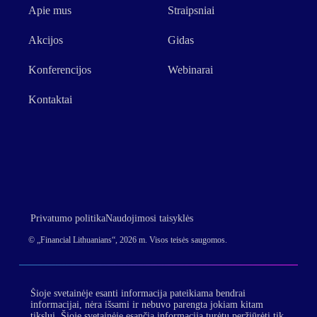
Apie mus
Straipsniai
Akcijos
Gidas
Konferencijos
Webinarai
Kontaktai
Privatumo politika
Naudojimosi taisyklės
© „Financial Lithuanians“, 2026 m. Visos teisės saugomos.
Šioje svetainėje esanti informacija pateikiama bendrai
informacijai, nėra išsami ir nebuvo parengta jokiam kitam
tikslui. Šioje svetainėje esančią informaciją turėtų peržiūrėti tik