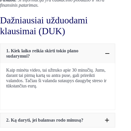
finansinis patarimas.
Dažniausiai užduodami
klausimai (DUK)
1. Kiek laiko reikia skirti tokio plano
sudarymui?
Kaip minėta video, tai užtruko apie 30 minučių. Jums,
darant tai pirmą kartą su antra puse, gali prireikti
valandos. Tačiau ši valanda sutaupys daugybę streso ir
tūkstančius eurų.
2. Ką daryti, jei balansas rodo minusą?