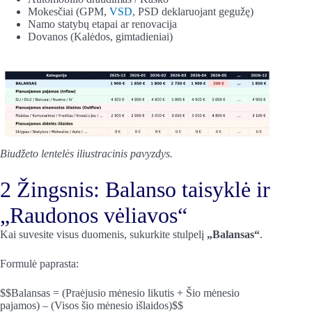
Mokesčiai (GPM,
VSD
, PSD deklaruojant gegužę)
Namo statybų etapai ar renovacija
Dovanos (Kalėdos, gimtadieniai)
Biudžeto lentelės iliustracinis pavyzdys.
2 Žingsnis: Balanso taisyklė ir
„Raudonos vėliavos“
Kai suvesite visus duomenis, sukurkite stulpelį
„Balansas“
.
Formulė paprasta:
$$Balansas = (Praėjusio mėnesio likutis + Šio mėnesio
pajamos) – (Visos šio mėnesio išlaidos)$$