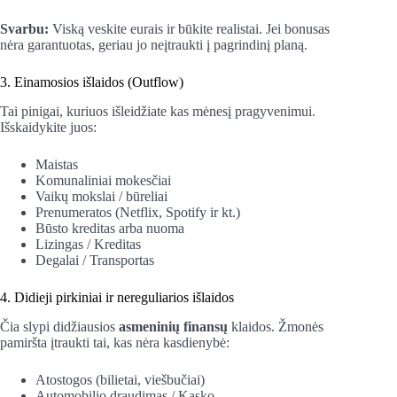
Svarbu:
Viską veskite eurais ir būkite realistai. Jei bonusas
nėra garantuotas, geriau jo neįtraukti į pagrindinį planą.
3. Einamosios išlaidos (Outflow)
Tai pinigai, kuriuos išleidžiate kas mėnesį pragyvenimui.
Išskaidykite juos:
Maistas
Komunaliniai mokesčiai
Vaikų mokslai / būreliai
Prenumeratos (Netflix, Spotify ir kt.)
Būsto kreditas arba nuoma
Lizingas / Kreditas
Degalai / Transportas
4. Didieji pirkiniai ir nereguliarios išlaidos
Čia slypi didžiausios
asmeninių finansų
klaidos. Žmonės
pamiršta įtraukti tai, kas nėra kasdienybė:
Atostogos (bilietai, viešbučiai)
Automobilio draudimas / Kasko