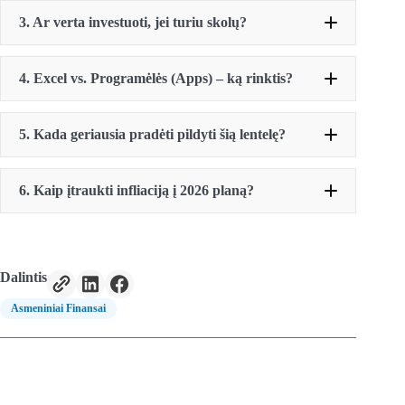
3. Ar verta investuoti, jei turiu skolų?
mažinti išlaidas
4. Excel vs. Programėlės (Apps) – ką rinktis?
Revolut, YNAB, Spendee
5. Kada geriausia pradėti pildyti šią lentelę?
praeities
6. Kaip įtraukti infliaciją į 2026 planą?
šiandien
Dalintis
Asmeniniai Finansai