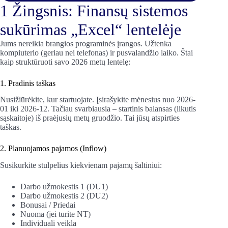
1 Žingsnis: Finansų sistemos
sukūrimas „Excel“ lentelėje
Jums nereikia brangios programinės įrangos. Užtenka
kompiuterio (geriau nei telefonas) ir pusvalandžio laiko. Štai
kaip struktūruoti savo 2026 metų lentelę:
1. Pradinis taškas
Nusižiūrėkite, kur startuojate. Įsirašykite mėnesius nuo 2026-
01 iki 2026-12. Tačiau svarbiausia – startinis balansas (likutis
sąskaitoje) iš praėjusių metų gruodžio. Tai jūsų atspirties
taškas.
2. Planuojamos pajamos (Inflow)
Susikurkite stulpelius kiekvienam pajamų šaltiniui:
Darbo užmokestis 1 (DU1)
Darbo užmokestis 2 (DU2)
Bonusai / Priedai
Nuoma (jei turite NT)
Individuali veikla