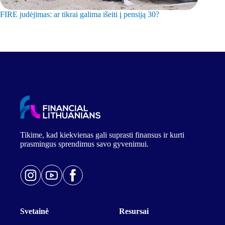
FIRE judėjimas: ar tikrai galima išeiti į pensiją 30?
Kaip užd
Tikime, kad kiekvienas gali suprasti finansus ir kurti
prasmingus sprendimus savo gyvenimui.
Svetainė
Resursai