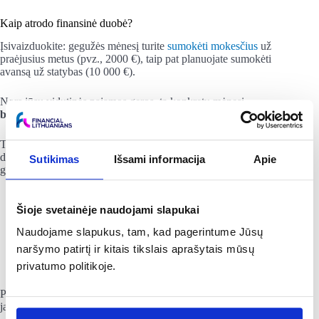
Kaip atrodo finansinė duobė?
Įsivaizduokite: gegužės mėnesį turite
sumokėti mokesčius
už
praėjusius metus (pvz., 2000 €), taip pat planuojate sumokėti
avansą už statybas (10 000 €).
Nors jūsų vidutinės pajamos geros, tą konkretų mėnesį
balansas gali tapti neigiamas
.
Tai yra raudona vėliava. Jei matote minusą „Excel“ lentelėje
dabar, tai yra geriausia, kas galėjo nutikti. Tai reiškia, kad
Sutikimas
Išsami informacija
Apie
galite pasiruošti:
Perkelti išlaidas:
Gal statybas galima pradėti liepą, kai
Šioje svetainėje naudojami slapukai
gausite bonusą?
Sumažinti vartojimą:
Gal atsisakyti atostogų šį
Naudojame slapukus, tam, kad pagerintume Jūsų
pavasarį?
naršymo patirtį ir kitais tikslais aprašytais mūsų
Sustabdyti investavimą:
Laikinai nukreipti „Pay
yourself first“ pinigus į balanso dengimą.
privatumo politikoje.
Planuodami matote duobes kelyje ir galite pristabdyti, užuot į
jas įlėkę visu greičiu.