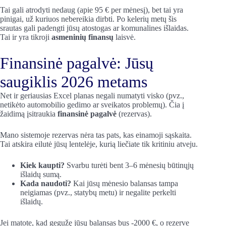
Tai gali atrodyti nedaug (apie 95 € per mėnesį), bet tai yra
pinigai, už kuriuos nebereikia dirbti. Po kelerių metų šis
srautas gali padengti jūsų atostogas ar komunalines išlaidas.
Tai ir yra tikroji
asmeninių finansų
laisvė.
Finansinė pagalvė: Jūsų
saugiklis 2026 metams
Net ir geriausias Excel planas negali numatyti visko (pvz.,
netikėto automobilio gedimo ar sveikatos problemų). Čia į
žaidimą įsitraukia
finansinė pagalvė
(rezervas).
Mano sistemoje rezervas nėra tas pats, kas einamoji sąskaita.
Tai atskira eilutė jūsų lentelėje, kurią liečiate tik kritiniu atveju.
Kiek kaupti?
Svarbu turėti bent 3–6 mėnesių būtinųjų
išlaidų sumą.
Kada naudoti?
Kai jūsų mėnesio balansas tampa
neigiamas (pvz., statybų metu) ir negalite perkelti
išlaidų.
Jei matote, kad gegužę jūsų balansas bus -2000 €, o rezerve