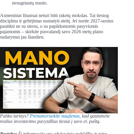
nesugriautų srauto.
Asmeniniai finansai neturi būti raketų mokslas. Tai tiesiog
disciplina ir gebėjimas numatyti ateitį. Jei norite 2027-uosius
pasitikti ne su stresu, o su papildomomis pasyviomis
pajamomis – skirkite pusvalandį savo 2026 metų plano
sudarymui jau šiandien.
Patiko turinys?
Prenumeruokite naujienas
, kad gautumėte
realius investavimo pavyzdžius tiesiai į savo el. paštą.
Pastaba:
Ši informacija yra edukacinio pobūdžio ir nėra