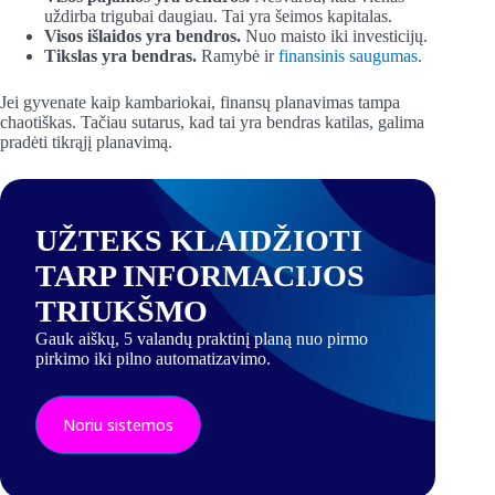
uždirba trigubai daugiau. Tai yra šeimos kapitalas.
Visos išlaidos yra bendros.
Nuo maisto iki investicijų.
Tikslas yra bendras.
Ramybė ir
finansinis saugumas
.
Jei gyvenate kaip kambariokai, finansų planavimas tampa
chaotiškas. Tačiau sutarus, kad tai yra bendras katilas, galima
pradėti tikrąjį planavimą.
UŽTEKS KLAIDŽIOTI
TARP INFORMACIJOS
TRIUKŠMO
Gauk aiškų, 5 valandų praktinį planą nuo pirmo
pirkimo iki pilno automatizavimo.
Noriu sistemos