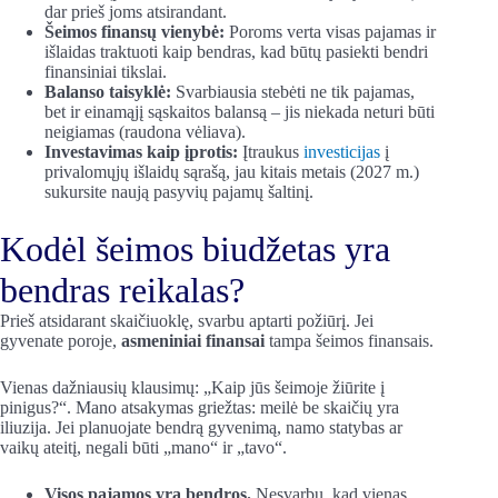
dar prieš joms atsirandant.
Šeimos finansų vienybė:
Poroms verta visas pajamas ir
išlaidas traktuoti kaip bendras, kad būtų pasiekti bendri
finansiniai tikslai.
Balanso taisyklė:
Svarbiausia stebėti ne tik pajamas,
bet ir einamąjį sąskaitos balansą – jis niekada neturi būti
neigiamas (raudona vėliava).
Investavimas kaip įprotis:
Įtraukus
investicijas
į
privalomųjų išlaidų sąrašą, jau kitais metais (2027 m.)
sukursite naują pasyvių pajamų šaltinį.
Kodėl šeimos biudžetas yra
bendras reikalas?
Prieš atsidarant skaičiuoklę, svarbu aptarti požiūrį. Jei
gyvenate poroje,
asmeniniai finansai
tampa šeimos finansais.
Vienas dažniausių klausimų: „Kaip jūs šeimoje žiūrite į
pinigus?“. Mano atsakymas griežtas: meilė be skaičių yra
iliuzija. Jei planuojate bendrą gyvenimą, namo statybas ar
vaikų ateitį, negali būti „mano“ ir „tavo“.
Visos pajamos yra bendros.
Nesvarbu, kad vienas