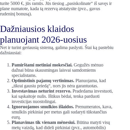
turite 5000 €, jūs ramūs. Jūs tiesiog „pasiskolinate“ iš savęs ir
plane numatote, kada tą rezervą atstatysite (pvz., gavus
rudeninį bonusą).
Dažniausios klaidos
planuojant 2026-uosius
Net ir turint geriausią sistemą, galima paslysti. Štai ką pastebiu
dažniausiai:
Pamirštami metiniai mokesčiai.
Gegužės mėnuo
dažnai būna skausmingas laisvai samdomiems
specialistams.
Optimistinis pajamų vertinimas.
Planuojama, kad
„tikrai gausiu priedą“, nors jis nėra garantuotas.
Investavimas neturint rezervo.
Pradedama investuoti,
kai sąskaitoje nulis. Ištikus bėdai, tenka parduoti
investicijas nuostolingai.
Ignoruojamos smulkios išlaidos.
Prenumeratos, kava,
smulkūs pirkiniai per metus gali sudaryti tūkstančius
eurų.
Planavimas tik vienam mėnesiui.
Būtina matyti visų
metų vaizdą, kad dideli pirkiniai (pvz., automobilis)